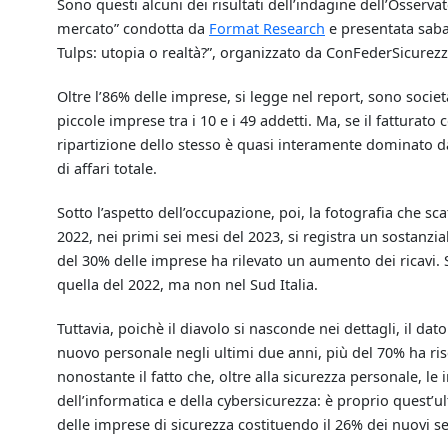
Sono questi alcuni dei risultati dell’indagine dell’Osserva
mercato” condotta da
Format Research
e presentata saba
Tulps: utopia o realtà?”, organizzato da ConFederSicurezz
Oltre l’86% delle imprese, si legge nel report, sono società
piccole imprese tra i 10 e i 49 addetti. Ma, se il fatturato
ripartizione dello stesso è quasi interamente dominato 
di affari totale.
Sotto l’aspetto dell’occupazione, poi, la fotografia che sca
2022, nei primi sei mesi del 2023, si registra un sostanzi
del 30% delle imprese ha rilevato un aumento dei ricavi. S
quella del 2022, ma non nel Sud Italia.
Tuttavia, poichè il diavolo si nasconde nei dettagli, il da
nuovo personale negli ultimi due anni, più del 70% ha ris
nonostante il fatto che, oltre alla sicurezza personale, 
dell’informatica e della cybersicurezza: è proprio quest’
delle imprese di sicurezza costituendo il 26% dei nuovi s