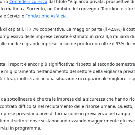
torio
Confedersicurezza
dal titolo “Vigilanza privata: prospettive di
to mattina a Sorrento, nell’ambito del convegno “Riordino e rifo
a e Servizi e
Fondazione Asfàleia
.
 di capitali, il 7,7% cooperative. La maggior parte (il 42,8%) è cost
 complessivo delle imprese censite è stimato in circa 3,6 miliardi di
dalle medie e grandi imprese: insieme producono oltre il 93% del
tta il report è ancor più significativa: rispetto al secondo semestre
ale miglioramento nell’andamento del settore della vigilanza privat
i rileva, inoltre, anche una situazione occupazionale migliore risp
to da sottolineare è che tra le imprese della sicurezza che hanno ri
contrato difficoltà nel reclutamento delle risorse umane. Questo,
le imprese prevedano aree di formazione in prevalenza nel campo
ultimo il settore dove si stanno indirizzando maggiormente gli inv
ervizi in programma.