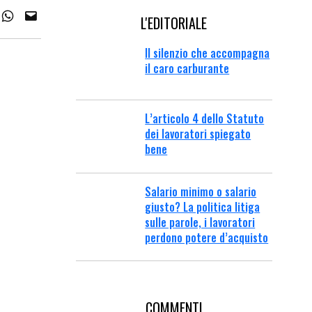
L'EDITORIALE
Il silenzio che accompagna
il caro carburante
L’articolo 4 dello Statuto
dei lavoratori spiegato
bene
Salario minimo o salario
giusto? La politica litiga
sulle parole, i lavoratori
perdono potere d’acquisto
COMMENTI