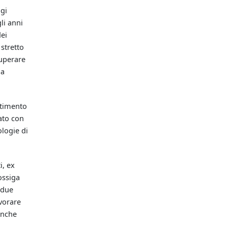
igi
li anni
dei
 stretto
superare
la
rtimento
ato con
ologie di
i, ex
ossiga
 due
vorare
Anche