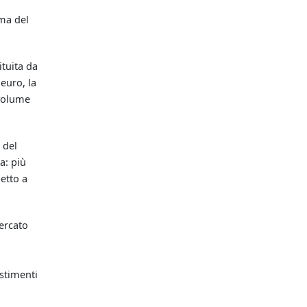
rma del
ituita da
 euro, la
 volume
 del
a: più
etto a
cercato
estimenti