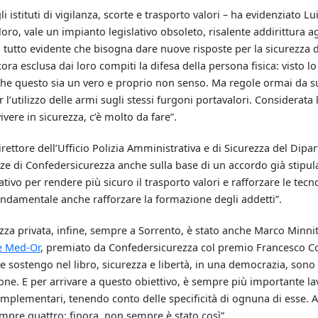
istituti di vigilanza, scorte e trasporto valori – ha evidenziato Lu
oro, vale un impianto legislativo obsoleto, risalente addirittura ag
l tutto evidente che bisogna dare nuove risposte per la sicurezza 
ncora esclusa dai loro compiti la difesa della persona fisica: visto lo
che questo sia un vero e proprio non senso. Ma regole ormai da 
r l’utilizzo delle armi sugli stessi furgoni portavalori. Considerata 
ere in sicurezza, c’è molto da fare”.
rettore dell’Ufficio Polizia Amministrativa e di Sicurezza del Dipa
anze di Confedersicurezza anche sulla base di un accordo già stipul
ivo per rendere più sicuro il trasporto valori e rafforzare le tecn
ondamentale anche rafforzare la formazione degli addetti”.
ezza privata, infine, sempre a Sorrento, è stato anche Marco Minnit
e Med-Or
, premiato da Confedersicurezza col premio Francesco C
e sostengo nel libro, sicurezza e libertà, in una democrazia, sono
ne. E per arrivare a questo obiettivo, è sempre più importante la
omplementari, tenendo conto delle specificità di ognuna di esse. 
mpre quattro: finora, non sempre è stato così”.