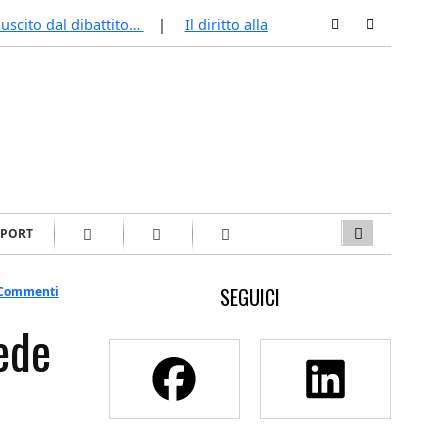
 uscito dal dibattito…
Il diritto alla disconnessione (per chi 
SPORT
SEGUICI
 Commenti
ede