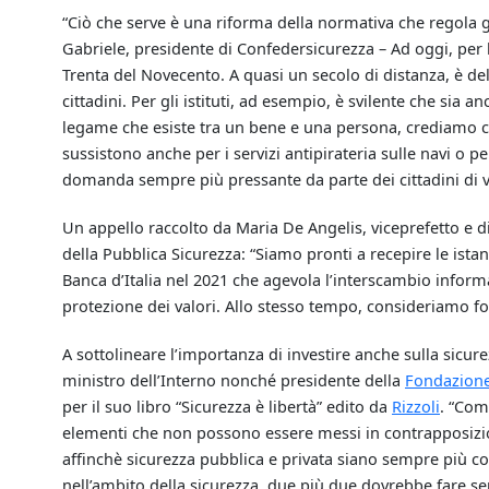
“Ciò che serve è una riforma della normativa che regola gli 
Gabriele, presidente di Confedersicurezza – Ad oggi, per l
Trenta del Novecento. A quasi un secolo di distanza, è de
cittadini. Per gli istituti, ad esempio, è svilente che sia a
legame che esiste tra un bene e una persona, crediamo 
sussistono anche per i servizi antipirateria sulle navi o pe
domanda sempre più pressante da parte dei cittadini di viv
Un appello raccolto da Maria De Angelis, viceprefetto e di
della Pubblica Sicurezza: “Siamo pronti a recepire le ist
Banca d’Italia nel 2021 che agevola l’interscambio informat
protezione dei valori. Allo stesso tempo, consideriamo f
A sottolineare l’importanza di investire anche sulla sicur
ministro dell’Interno nonché presidente della
Fondazion
per il suo libro “Sicurezza è libertà” edito da
Rizzoli
. “Com
elementi che non possono essere messi in contrapposizio
affinchè sicurezza pubblica e privata siano sempre più c
nell’ambito della sicurezza, due più due dovrebbe fare se