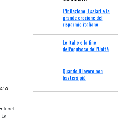
L’inflazione, i salari e la
grande erosione del
risparmio italiano
Le Italie e la fine
dell’equivoco dell’Unità
Quando il lavoro non
basterà più
: ci
nti nel
. La