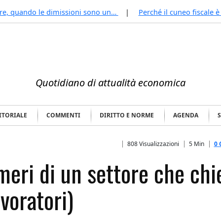
ere, quando le dimissioni sono un…
Perché il cuneo fiscale è
Quotidiano di attualità economica
DITORIALE
COMMENTI
DIRITTO E NORME
AGENDA
808 Visualizzazioni
5 Min
0
umeri di un settore che chi
voratori)