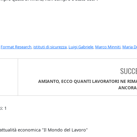
,
Format Research
,
istituti di sicurezza
,
Luigi Gabriele
,
Marco Minniti
,
Maria D
SUCC
AMIANTO, ECCO QUANTI LAVORATORI NE RI
ANCORA 
i: 1
attualità economica "Il Mondo del Lavoro"