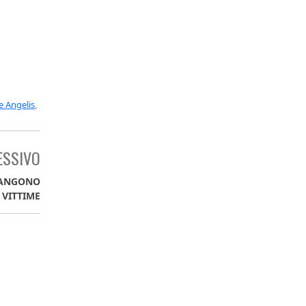
e Angelis
,
ESSIVO
MANGONO
VITTIME