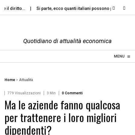
il diritto…
Si parte, ecco quanti italiani possono permettersi le
Quotidiano di attualità economica
≡
☰
MENU
Home
>
Attualità
779 Visualizzazioni
3 Min
0 Commenti
Ma le aziende fanno qualcosa
per trattenere i loro migliori
dipendenti?