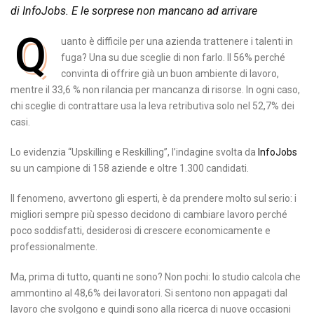
di InfoJobs. E le sorprese non mancano ad arrivare
Q
uanto è difficile per una azienda trattenere i talenti in
fuga? Una su due sceglie di non farlo. Il 56% perché
convinta di offrire già un buon ambiente di lavoro,
mentre il 33,6 % non rilancia per mancanza di risorse. In ogni caso,
chi sceglie di contrattare usa la leva retributiva solo nel 52,7% dei
casi.
Lo evidenzia “Upskilling e Reskilling”, l’indagine svolta da
InfoJobs
su un campione di 158 aziende e oltre 1.300 candidati.
Il fenomeno, avvertono gli esperti, è da prendere molto sul serio: i
migliori sempre più spesso decidono di cambiare lavoro perché
poco soddisfatti, desiderosi di crescere economicamente e
professionalmente.
Ma, prima di tutto, quanti ne sono? Non pochi: lo studio calcola che
ammontino al 48,6% dei lavoratori. Si sentono non appagati dal
lavoro che svolgono e quindi sono alla ricerca di nuove occasioni