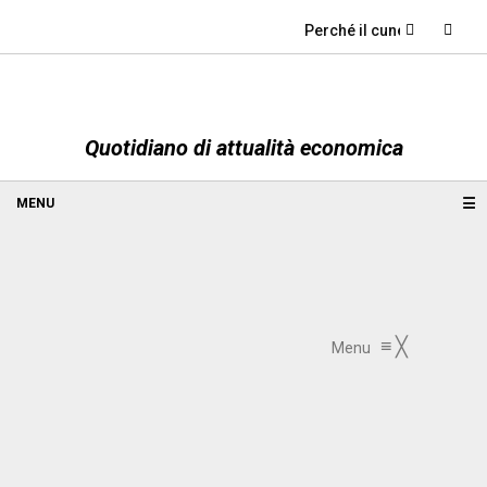
Perché il cuneo fiscale è 
Quotidiano di attualità economica
☰
≡
╳
Menu