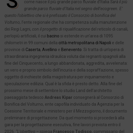
S
come nasce il più grande parco fluviale d’Italia
Sarà il più
grande parco fluviale d’Italia nel segno dell’ecogreen. E’
questo l’obiettivo che si è prefissato il Consorzio di bonifica del
Volturno,
l’ente regionale che ha competenza sulla manutenzione
dei Regi Lagni,
con il progetto di riqualificazione
del reticolo di canali,
perlopiù artificiali, il cui
bacino
si estende in un’area di 1095
chilometri in 99 comuni della
città metropolitana di Napoli
e delle
province di
Caserta
,
Avellino
e
Benevento
. Si tratta di un’opera di
straordinaria ingegneria idraulica voluta dai regnanti spagnoli alla
fine del Cinquecento, a lungo abbandonata, aggredita, avvelenata:
un vero e proprio simbolo dell’incuria e della sopraffazione, spesso
oggetto di inchieste della magistratura per inquinamento e
speculazione edilizia. Qual è la sfida è presto detto. Alla fine del
prossimo mese di settembre lo studio Land dell’architetto
paesaggista tedesco
Andreas Kipar
consegnerà al Consorzio di
Bonifica del Volturno, ente capofila individuato da Agenzia per la
Coesione Territoriale e ministero per il Mezzogiorno, il documento
preliminare di progettazione. Da quel momento si procederà alla
gara per la progettazione esecutiva, fine lavori prevista entro il
2026.
“L’obiettivo
– spiega
Francesco Todisco
, commissario del