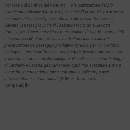
Consorzio di Bonifica del Volturno, –
è la realizzazione del più
grande parco fluviale d’Italia, fra i più estesi d’Europa: 57 km di corso
d’acqua – dalla bassa Irpina e il Nolano attraversando Acerra e
Caivano, la bassa provincia di Caserta e sfociando sulla costa
domizia, tra il Casertano e l’area metropolitana di Napoli – e circa 700
ettari interessati”. Sono previsti filari di alberi, piste ciclabili, la
preservazione del paesaggio produttivo agricolo, per “un corridoio
ecologico – continua Todisco – che fungerà da autostrada lenta con
le sue varie diramazioni che collegano alle bellezze esistenti: le Regge
di Carditello e Caserta, gli scavi archeologici, fino a restituire al mare
acque finalmente regimentate e, soprattutto, pulite dopo aver
attraversato mezza Campania”.
(FONTE: Cronache della
Campania)]]>