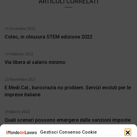
ARTICOLI CORRELATI
16 Dicembre 2022
Cotec, in chiusura STEM edizione 2022
19 Febbraio 2022
Via libera al salario minimo
23 Novembre 2021
E.Medi.Cal., burocrazia no problem. Servizi evoluti per le
imprese italiane
29 Marzo 2022
Quali scenari possono emergere dalle sanzioni imposte
alla Russia
Gestisci Consenso Cookie