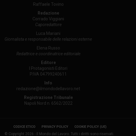
Raffaele Tovino
Redazione
Corrado Viggiani
Caporedattore
Luca Mariani
Giornalista e responsabile delle relazioni esterne
Elena Russo
Redattrice e coordinatrice editoriale
Editore
I Protagonisti Editori
P.IVA 04799240611
Info
redazione@ilmondodellavoro.net
Registrazione Tribunale
Napoli Nord n. 6562/2022
CODICE ETICO
PRIVACY POLICY
COOKIE POLICY (UE)
© Copyright 2026 - Il Mondo del Lavoro. Tutti i diritti sono riservati.