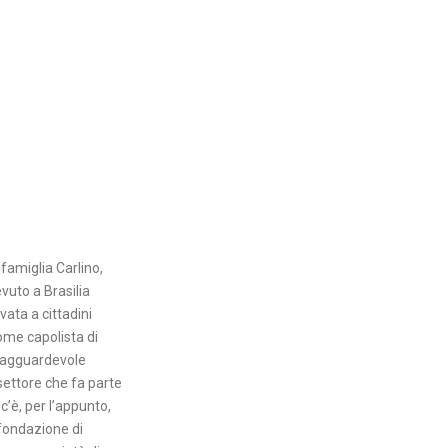
famiglia Carlino,
evuto a Brasilia
vata a cittadini
come capolista di
 ragguardevole
settore che fa parte
’è, per l’appunto,
 fondazione di