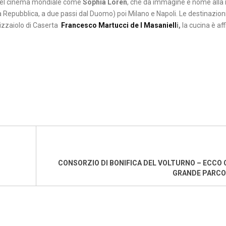
 del cinema mondiale come
Sophia Loren
, che dà immagine e nome alla 
la Repubblica, a due passi dal Duomo) poi Milano e Napoli. Le destinazioni
izzaiolo di Caserta
Francesco Martucci de I Masaniell
i,
la cucina è af
CONSORZIO DI BONIFICA DEL VOLTURNO – ECCO 
GRANDE PARCO 