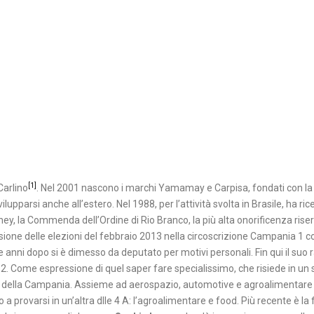
[1]
Carlino
. Nel 2001 nascono i marchi Yamamay e Carpisa, fondati con la 
ilupparsi anche all’estero. Nel 1988, per l’attività svolta in Brasile, ha ric
ney, la Commenda dell’Ordine di Rio Branco, la più alta onorificenza riser
ccasione delle elezioni del febbraio 2013 nella circoscrizione Campania 1 
 anni dopo si è dimesso da deputato per motivi personali. Fin qui il suo
012. Come espressione di quel saper fare specialissimo, che risiede in un 
o della Campania. Assieme ad aerospazio, automotive e agroalimentare c
provarsi in un’altra dlle 4 A: l’agroalimentare e food. Più recente è la