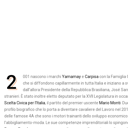
2
001 nascono i marchi
Yamamay
e
Carpisa
con la Famiglia 
che si diffondono capillarmente in tutta Italia e iniziano a sv
dall’allora Presidente della Repubblica Brasiliana, José Sar
stranieri. È stato inoltre eletto deputato per la XVII Legislatura in o
.
Scelta Civica per l’Italia
, il partito del premier uscente
Mario Monti
Due
profilo biografico che lo porta a diventare cavaliere del Lavoro nel 2
delle famose 4A che sono i motori trainanti dello sviluppo economic
l’abbigliamento-moda. Le sue competenze imprenditoriali lo spingono a 