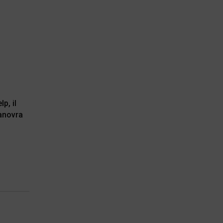
p, il
anovra