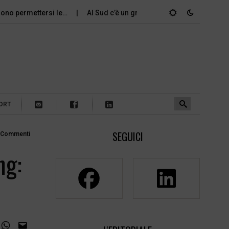
ssono permettersi le…
Al Sud c’è un grande divario tra gli…
ORT
SEGUICI
 Commenti
ng: