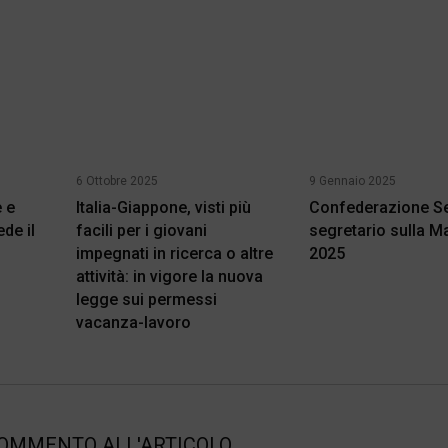
6 Ottobre 2025
9 Gennaio 2025
 e
Italia-Giappone, visti più
Confederazione Sel
de il
facili per i giovani
segretario sulla M
impegnati in ricerca o altre
2025
attività: in vigore la nuova
legge sui permessi
vacanza-lavoro
COMMENTO ALL'ARTICOLO