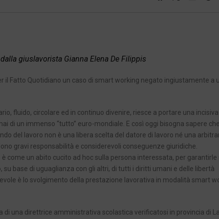
e dalla giuslavorista Gianna Elena De Filippis
 per il Fatto Quotidiano un caso di smart working negato ingiustamente a 
rio, fluido, circolare ed in continuo divenire, riesce a portare una incisiva
rmai di un immenso “tutto” euro-mondiale. E così oggi bisogna sapere che
ondo del lavoro non è una libera scelta del datore di lavoro né una arbitra
endono gravi responsabilità e considerevoli conseguenze giuridiche.
 come un abito cucito ad hoc sulla persona interessata, per garantirle i
base di uguaglianza con gli altri, di tutti i diritti umani e delle libertà
le è lo svolgimento della prestazione lavorativa in modalità smart wo
 di una direttrice amministrativa scolastica verificatosi in provincia di La