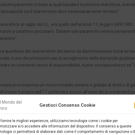
lurimi parametri in base ai quali liquidare la pretesa risarcitoria, avend
di dissuasività cui il risarcimento deve necessariamente tendere”.
lavoratrice al vaglio del G.L. era quello dell’articolo 11, legge n.689/1981,
le sanzioni a carattere pecuniario. Ebbene tale parametro veniva pienamen
sanzione”.
ra questione del risarcimento del danno da discriminazione inizia ad av
ionale, è uno dei primissimi casi di accoglimento della domanda giudiziar
e creare un crescente senso di responsabilità, nuove consapevolezze ed
sovrana prorompenza un nuovo modello unitario e globale di diritti e di g
ell’Unione Europea dell’11 settembre scorso all’esito dei procedimenti pe
assiste un familiare in condizioni di disabilità ad avere un orario di lavo
Gestisci Consenso Cookie
malattia del lavoratore in condizioni di disabilità non rientrano nel comp
 fornire le migliori esperienze, utilizziamo tecnologie come i cookie per
orizzare e/o accedere alle informazioni del dispositivo. Il consenso a queste
nologie ci permetterà di elaborare dati come il comportamento di navigazione o I