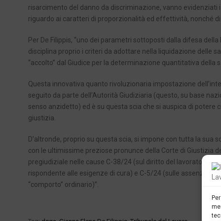
risarcimento del danno da discriminazione, vanno evidenziati i p
riguardo ai caratteri di proporzionalità ed effettività, nonché 
Per De Filippis, “uno dei parametri sottoposti dalla difesa della 
disciplina proprio i criteri da adottare nella liquidazione del
“accolto” dal Giudice per la determinazione quantitativa della 
Questa innovativa quanto rivoluzionaria impostazione dell’inte
seguito da parte dell’Autorità Giudiziaria (questo, su base naz
senso anzidetto) ed è su questa scia che si auspica di poter
giustizia.
D’altronde, proprio su questa scia, si impone con tutta la sua 
con le ultimissime preziose pronunce della Corte di Giustizia d
pregiudiziale nelle cause C-38/24 (sul diritto del lavoratore che 
rispondente alle esigenze di cura) e C-5/24 (sulle assenze per 
“comporto” ordinario)”.
Per
mem
tec