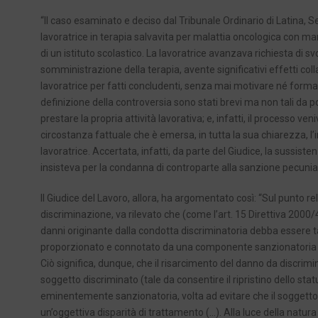
“Il caso esaminato e deciso dal Tribunale Ordinario di Latina,
lavoratrice in terapia salvavita per malattia oncologica con man
di un istituto scolastico. La lavoratrice avanzava richiesta di 
somministrazione della terapia, avente significativi effetti coll
lavoratrice per fatti concludenti, senza mai motivare né formaliz
definizione della controversia sono stati brevi ma non tali da po
prestare la propria attività lavorativa; e, infatti, il processo ve
circostanza fattuale che è emersa, in tutta la sua chiarezza, l’in
lavoratrice. Accertata, infatti, da parte del Giudice, la sussisten
insisteva per la condanna di controparte alla sanzione pecuniar
Il Giudice del Lavoro, allora, ha argomentato così: “Sul punto 
discriminazione, va rilevato che (come l’art. 15 Direttiva 2000/
danni originante dalla condotta discriminatoria debba essere tale
proporzionato e connotato da una componente sanzionatoria di 
Ciò significa, dunque, che il risarcimento del danno da discrimi
soggetto discriminato (tale da consentire il ripristino dello sta
eminentemente sanzionatoria, volta ad evitare che il soggetto 
un’oggettiva disparità di trattamento (…). Alla luce della natura