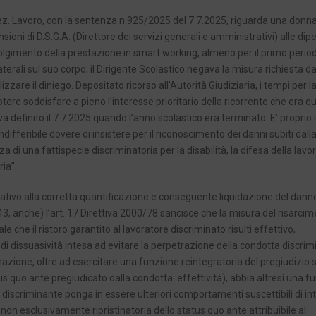
 Sez. Lavoro, con la sentenza n.925/2025 del 7.7.2025, riguarda una donn
sioni di D.S.G.A. (Direttore dei servizi generali e amministrativi) alle d
svolgimento della prestazione in smart working, almeno per il primo period
aterali sul suo corpo; il Dirigente Scolastico negava la misura richiesta da
zare il diniego. Depositato ricorso all’Autorità Giudiziaria, i tempi per l
tere soddisfare a pieno l’interesse prioritario della ricorrente che era qu
niva definito il 7.7.2025 quando l’anno scolastico era terminato. E’ proprio 
differibile dovere di insistere per il riconoscimento dei danni subiti dall
za di una fattispecie discriminatoria per la disabilità, la difesa della lavo
ia”.
relativo alla corretta quantificazione e conseguente liquidazione del dann
43, anche) l’art. 17 Direttiva 2000/78 sancisce che la misura del risarcim
 che il ristoro garantito al lavoratore discriminato risulti effettivo,
dissuasività intesa ad evitare la perpetrazione della condotta discrim
nazione, oltre ad esercitare una funzione reintegratoria del pregiudizio 
tus quo ante pregiudicato dalla condotta: effettività), abbia altresì una 
discriminante ponga in essere ulteriori comportamenti suscettibili di in
 non esclusivamente ripristinatoria dello status quo ante attribuibile al