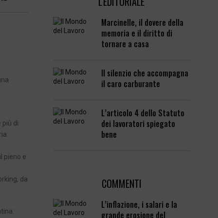
L'EDITORIALE
Marcinelle, il dovere della
memoria e il diritto di
tornare a casa
Il silenzio che accompagna
una
il caro carburante
L’articolo 4 dello Statuto
dei lavoratori spiegato
 più di
bene
ria
l pieno e
rking, da
COMMENTI
L’inflazione, i salari e la
tina:
grande erosione del