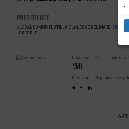
Tag:
dsga
,
Gianna Elena De Filippis
,
Tribunale del Lavoro
uni
su 
PRECEDENTE
GLOBAL SUMUD FLOTILLA E LA LEGGE DEL MARE: COSA D
LE REGOLE
Redazione - Articoli pubblicati: 
MdL
Redazione del quotidiano di att
ART