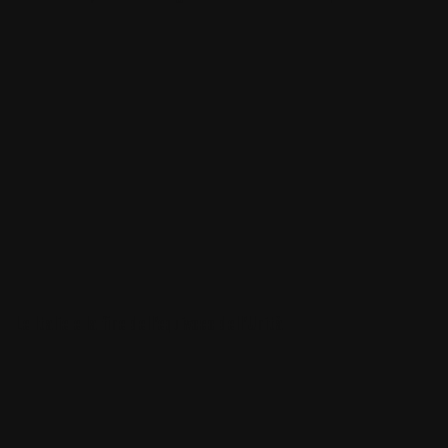
Le Italie e la fine dell’equivoco dell’Unità