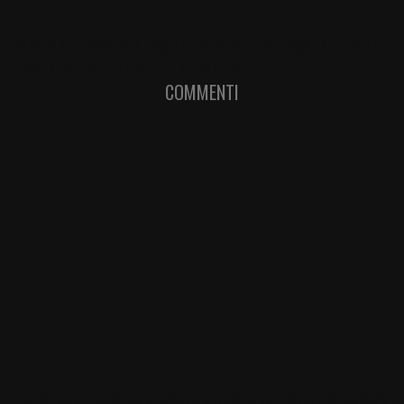
Salario minimo o salario giusto? La politica litiga sulle parole,
i lavoratori perdono potere d’acquisto
COMMENTI
L’inflazione, i salari e la grande erosione del risparmio italiano