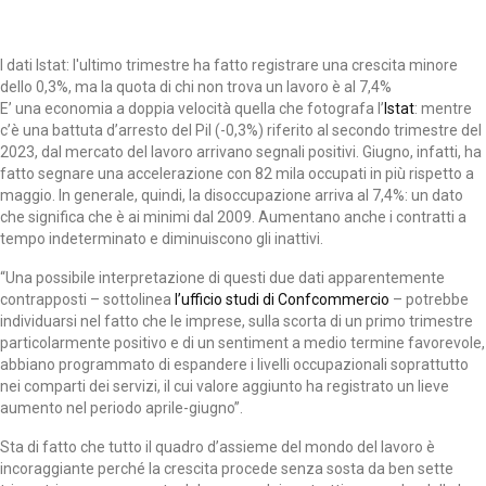
I dati Istat: l'ultimo trimestre ha fatto registrare una crescita minore
dello 0,3%, ma la quota di chi non trova un lavoro è al 7,4%
E’ una economia a doppia velocità quella che fotografa l’
Istat
: mentre
c’è una battuta d’arresto del Pil (-0,3%) riferito al secondo trimestre del
2023, dal mercato del lavoro arrivano segnali positivi. Giugno, infatti, ha
fatto segnare una accelerazione con 82 mila occupati in più rispetto a
maggio. In generale, quindi, la disoccupazione arriva al 7,4%: un dato
che significa che è ai minimi dal 2009. Aumentano anche i contratti a
tempo indeterminato e diminuiscono gli inattivi.
“Una possibile interpretazione di questi due dati apparentemente
contrapposti – sottolinea
l’ufficio studi di Confcommercio
– potrebbe
individuarsi nel fatto che le imprese, sulla scorta di un primo trimestre
particolarmente positivo e di un sentiment a medio termine favorevole,
abbiano programmato di espandere i livelli occupazionali soprattutto
nei comparti dei servizi, il cui valore aggiunto ha registrato un lieve
aumento nel periodo aprile-giugno”.
Sta di fatto che tutto il quadro d’assieme del mondo del lavoro è
incoraggiante perché la crescita procede senza sosta da ben sette