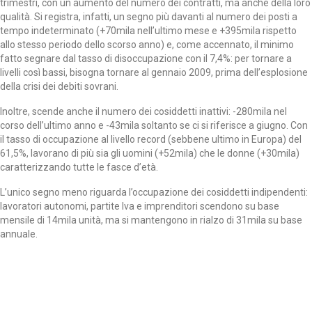
trimestri, con un aumento del numero dei contratti, ma anche della loro
qualità. Si registra, infatti, un segno più davanti al numero dei posti a
tempo indeterminato (+70mila nell’ultimo mese e +395mila rispetto
allo stesso periodo dello scorso anno) e, come accennato, il minimo
fatto segnare dal tasso di disoccupazione con il 7,4%: per tornare a
livelli così bassi, bisogna tornare al gennaio 2009, prima dell’esplosione
della crisi dei debiti sovrani.
Inoltre, scende anche il numero dei cosiddetti inattivi: -280mila nel
corso dell’ultimo anno e -43mila soltanto se ci si riferisce a giugno. Con
il tasso di occupazione al livello record (sebbene ultimo in Europa) del
61,5%, lavorano di più sia gli uomini (+52mila) che le donne (+30mila)
caratterizzando tutte le fasce d’età.
L’unico segno meno riguarda l’occupazione dei cosiddetti indipendenti:
lavoratori autonomi, partite Iva e imprenditori scendono su base
mensile di 14mila unità, ma si mantengono in rialzo di 31mila su base
annuale.