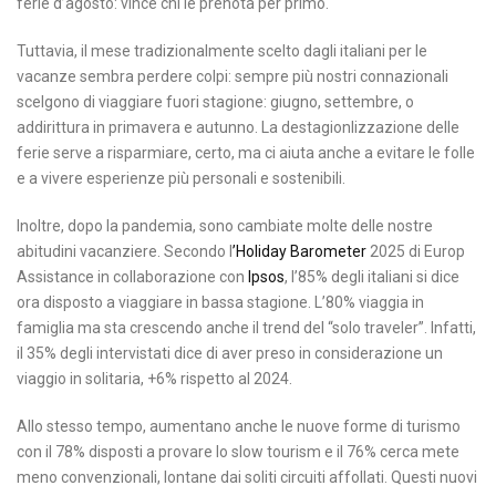
ferie d’agosto: vince chi le prenota per primo.
Tuttavia, il mese tradizionalmente scelto dagli italiani per le
vacanze sembra perdere colpi: sempre più nostri connazionali
scelgono di viaggiare fuori stagione: giugno, settembre, o
addirittura in primavera e autunno. La destagionlizzazione delle
ferie serve a risparmiare, certo, ma ci aiuta anche a evitare le folle
e a vivere esperienze più personali e sostenibili.
Inoltre, dopo la pandemia, sono cambiate molte delle nostre
abitudini vacanziere. Secondo l
’Holiday Barometer
2025 di Europ
Assistance in collaborazione con
Ipsos
, l’85% degli italiani si dice
ora disposto a viaggiare in bassa stagione. L’80% viaggia in
famiglia ma sta crescendo anche il trend del “solo traveler”. Infatti,
il 35% degli intervistati dice di aver preso in considerazione un
viaggio in solitaria, +6% rispetto al 2024.
Allo stesso tempo, aumentano anche le nuove forme di turismo
con il 78% disposti a provare lo slow tourism e il 76% cerca mete
meno convenzionali, lontane dai soliti circuiti affollati. Questi nuovi