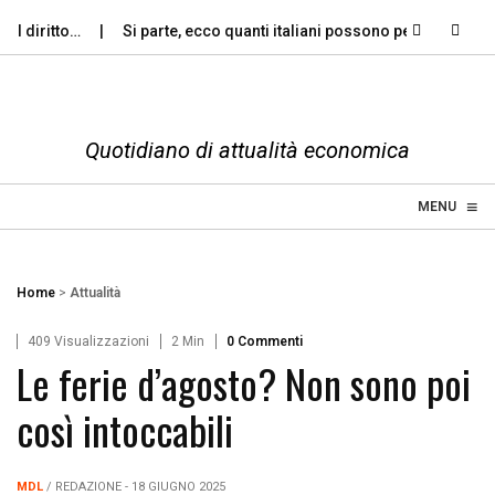
 diritto…
Si parte, ecco quanti italiani possono permettersi le…
Quotidiano di attualità economica
≡
☰
MENU
Home
>
Attualità
409 Visualizzazioni
2 Min
0 Commenti
Le ferie d’agosto? Non sono poi
così intoccabili
MDL
/ REDAZIONE - 18 GIUGNO 2025