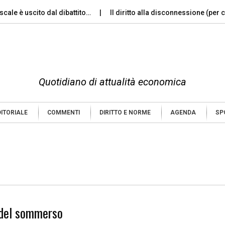
scale è uscito dal dibattito…
Il diritto alla disconnessione (per 
Quotidiano di attualità economica
DITORIALE
COMMENTI
DIRITTO E NORME
AGENDA
SP
 del sommerso