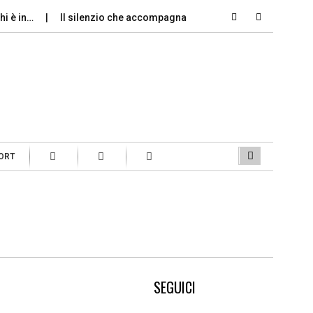
chi è in…
Il silenzio che accompagna il caro carburante
Le 
ORT
SEGUICI