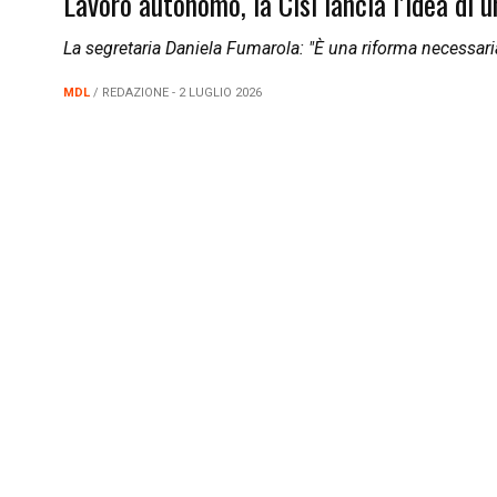
Lavoro autonomo, la Cisl lancia l’idea di 
La segretaria Daniela Fumarola: "È una riforma necessari
MDL
/ REDAZIONE - 2 LUGLIO 2026