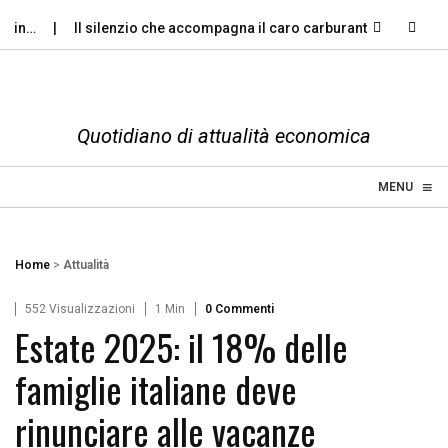
in…
Il silenzio che accompagna il caro carburante
Le ferie
Quotidiano di attualità economica
≡
☰
MENU
Home
>
Attualità
552 Visualizzazioni
1 Min
0 Commenti
Estate 2025: il 18% delle
famiglie italiane deve
rinunciare alle vacanze