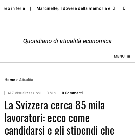
o in ferie
Marcinelle, il dovere della memoria e il diritto…
Quotidiano di attualità economica
≡
☰
MENU
Home
>
Attualità
417 Visualizzazioni
3 Min
0 Commenti
La Svizzera cerca 85 mila
lavoratori: ecco come
candidarsi e gli stipendi che