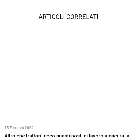
ARTICOLI CORRELATI
15 Febbraio 2024
Altro che trattori: ecco quanti posti di lavoro assicura la