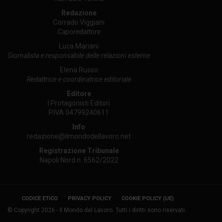
Redazione
Corrado Viggiani
Caporedattore
Luca Mariani
Giornalista e responsabile delle relazioni esterne
Elena Russo
Redattrice e coordinatrice editoriale
Editore
I Protagonisti Editori
P.IVA 04799240611
Info
redazione@ilmondodellavoro.net
Registrazione Tribunale
Napoli Nord n. 6562/2022
CODICE ETICO
PRIVACY POLICY
COOKIE POLICY (UE)
© Copyright 2026 - Il Mondo del Lavoro. Tutti i diritti sono riservati.