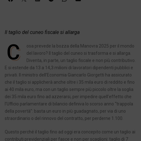
Il taglio del cuneo fiscale si allarga
C
osa prevede la bozza della Manovra 2025 per il mondo
del lavoro? Il taglio del cuneo si trasforma e si allarga.
Diventa, in parte, un taglio fiscale e non più contributivo.
E si estende da 13 a 14,3 milioni di lavoratori dipendenti pubblici e
privati. Il ministro dell’Economia Giancarlo Giorgetti ha assicurato
che il taglio si applicherà anche oltre i 35 mila euro di reddito e fino
ai 40 mila euro, ma con un taglio sempre più piccolo oltre la soglia
dei 35 mila euro fino ad azzerarsi, per impedire quell’effetto che
l’Ufficio parlamentare di bilancio definiva lo scorso anno “trappola
della povertà”: basta un euro in più guadagnato, per via di uno
straordinario o del rinnovo del contratto, per perderne 1.100.
Questo perché il taglio fino ad oggi era concepito come un taglio ai
contributi previdenziali per fasce e non per scaglioni: taglio di 7