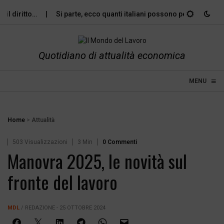
l diritto…
Si parte, ecco quanti italiani possono permettersi le…
Quotidiano di attualità economica
≡
☰
MENU
Home
>
Attualità
503 Visualizzazioni
3 Min
0 Commenti
Manovra 2025, le novità sul
fronte del lavoro
MDL
/ REDAZIONE - 25 OTTOBRE 2024