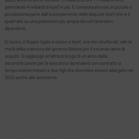
quest’anno infatti è costata 15 miliardi lordi e 11 miliardi netti,
generando 4 miliardi di Irpef in più. E compensata solo in piccola o
piccolissima parte dall’accorpamento delle aliquote Irpef che si è
spalmato su una platea ben più ampia dei soli lavoratori
dipendenti.
Di sicuro, il doppio taglio a cuneo e Irpef, ora resi strutturali, vale la
metà della manovra del governo Meloni per il secondo anno di
seguito. Si aggiunge un’altra proroga di un anno della
decontribuzione per le lavoratrici dipendenti con contratto a
tempo indeterminato e due figli che dovrebbe essere allargato nel
2025 anche alle autonome.