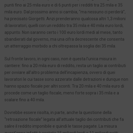
punti fino ai 25 mila euro e di 6 punti per i redditi tra 25 mila e 35
mila euro. Dal prossimo anno si cambia, “ma nessuno ci perderà”,
ha precisato Giorgetti. Anzi prenderanno qualcosa altri 1,3 milioni
di lavoratori, quelli con un reddito tra 35 mila e 40 mila euro lordi,
appunto. Non saranno certo i 100 euro lordi medi al mese, tanto
sbandierati dal governo, ma una cifra decrescente che consenta
un atterraggio morbido a chi oltrepassa la soglia dei 35 mila.
Sul fronte lavoro, in ogni caso, non è questa l’unica misura in
cantiere: fino a 20 mila euro di reddito, resta un taglio ai contributi
per ovviare all’altro problema dell’incapienza, ovvero di quei
lavoratori le cui tasse sono azzerate dalle detrazioni e dunque non
hanno spazio fiscale per altri sconti. Tra 20 mila e 40 mila euro di
procede come un taglio fiscale, meno forte sopra i 35 mila e a
scalare fino a 40 mila.
Dovrebbe essere risolta, in parte, anche la questione della
“retroazione fiscale” legata all’attuale taglio dei contributi che fa
salire il reddito imponibile e quindi le tasse pagate. La misura