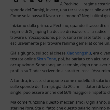
A Pechino, il regime costrin
sponde del Tamigi, invece, una terza via possibile anche
Come se la passa il lavoro nel mondo? Negli ultimi gior
Iniziamo dalla prima: a Pechino, quando il tasso di di
regime di Xi-Jinping ha deciso di risolvere alla radice –
trovare un’occupazione, però, sono rimaste tutte. E qu
esclusivamente per trovare l’anima gemella) come una
Già a giugno, sul social cinese
Xiaohongshu
, era dive
testata online
Sixth Tone
, poi, ha parlato con alcune
occupazione. Songsong, ad esempio, dopo non aver ric
profilo su Tinder scrivendo a caratteri rossi “Assumi
A Londra, invece, si propone come modello di salario m
sulle sponde del Tamigi, già da 20 anni, i datori di la
single, può essere anche del 66% maggiore rispetto c
Ma come funziona questo meccanismo? Ogni anno, un gru
sterline l’ora. Sta di fatto che questo salario minimo