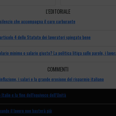
L'EDITORIALE
l silenzio che accompagna il caro carburante
’articolo 4 dello Statuto dei lavoratori spiegato bene
lario minimo o salario giusto? La politica litiga sulle parole, i lav
COMMENTI
inflazione, i salari e la grande erosione del risparmio italiano
 Italie e la fine dell’equivoco dell’Unità
uando il lavoro non basterà più