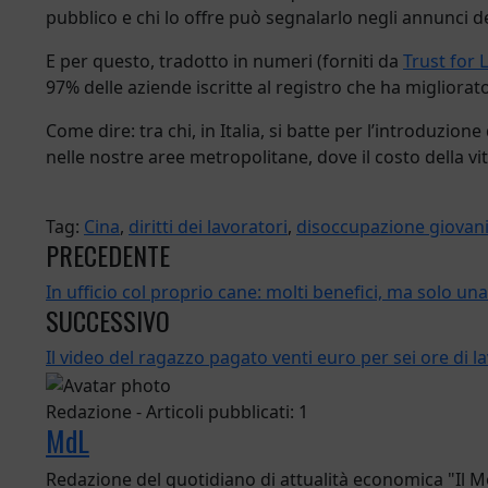
pubblico e chi lo offre può segnalarlo negli annunci d
E per questo, tradotto in numeri (forniti da
Trust for
97% delle aziende iscritte al registro che ha migliorat
Come dire: tra chi, in Italia, si batte per l’introduzio
nelle nostre aree metropolitane, dove il costo della vit
Tag:
Cina
,
diritti dei lavoratori
,
disoccupazione giovani
PRECEDENTE
In ufficio col proprio cane: molti benefici, ma solo un
SUCCESSIVO
Il video del ragazzo pagato venti euro per sei ore di la
Redazione - Articoli pubblicati: 1
MdL
Redazione del quotidiano di attualità economica "Il 