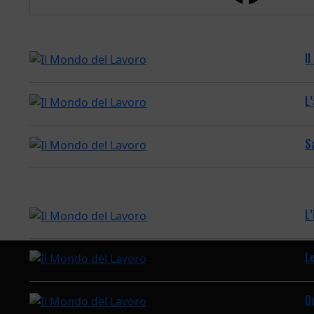
I
L
Sa
L’
Le
Q