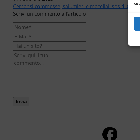
su 
Cercansi commesse, salumieri e macellai: sos di Co
Scrivi un commento all'articolo