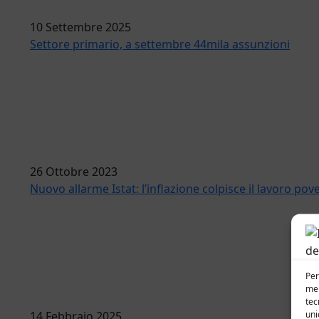
10 Settembre 2025
Settore primario, a settembre 44mila assunzioni
26 Ottobre 2023
Nuovo allarme Istat: l’inflazione colpisce il lavoro pov
Per
mem
tec
uni
14 Febbraio 2025