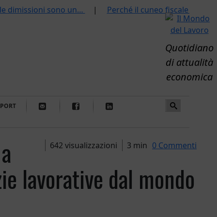
 le dimissioni sono un…
Perché il cuneo fiscale è uscit
Quotidiano
di attualità
economica
SPORT
 a
642 visualizzazioni
3 min
0 Commenti
zie lavorative dal mondo