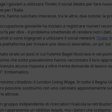
ge i giovani a utilizzare Tinder, il social ideato per fare nuov
 per l'Italia
ni, hanno suscitato interesse, tra le altre, due notizie: la 
soccupazione giovanile ha iniziato a registrare numeri record
 si fa per dire – il problema smettendo di rendere noti i dati. 
indi si sono ingegnati a utilizzare il social network
Tinder
(
 piattaforma per trovare uno sbocco lavorativo, un po’ sul
ntato virale un post in cui l’utente Bagel illustrava in sei pun
 donne che sotto pseudonimo hanno raccontato il loro approc
evuto alcuna risposta a oltre trenta domande di lavoro via
mi”. Embematico.
inimo cittadino: il London Living Wage. In tutto il Regno Uni
voro possono sostituirlo con uno calcolato appositamente sull
he altrove.
ppo indipendente di ricercatori ricalcola la retribuzione o
 non rappresenta un obbligo legale, ma i datori che scelgono