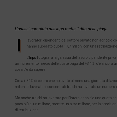
L'analisi compiuta dall'Inps mette il dito nella piaga
I
lavoratori dipendenti del settore privato non agricolo c
hanno superato quota 17,7 milioni con una retribuzione
L’
Inps
fotografa la galassia del lavoro dipendente privato
un incremento medio delle buste paga del +3,4%, c’è ancora un
cosa c’è da sapere.
Circa il 34% di coloro che ha avuto almeno una giornata di lavor
milioni di lavoratori, concentrati tra chi ha lavorato un numero d
Ma anche tra chi ha lavorato per l’intero anno c’è una quota 
poco più di un milione, mentre un altro milione, per la precisi
di retribuzione.