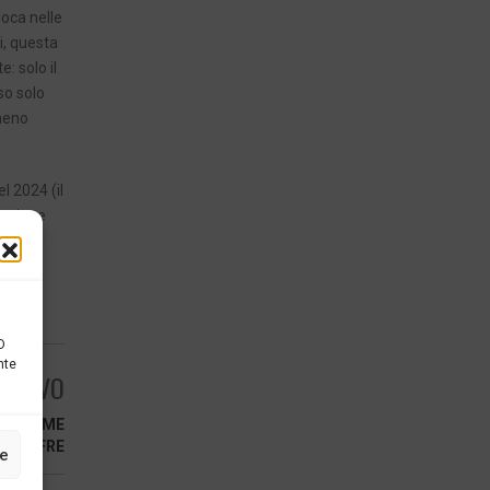
loca nelle
i, questa
: solo il
so solo
lmeno
l 2024 (il
buzione
D
nte
ESSIVO
CCO COME
HE OFFRE
ze