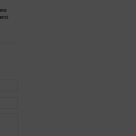
 uno
erci