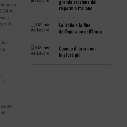
grande erosione del
 time, sia
risparmio italiano
 2024 su
ioni di
Le Italie e la fine
euro di
dell’equivoco dell’Unità
tto al
Quando il lavoro non
rca
basterà più
i
mpo
i di
uale del
dato