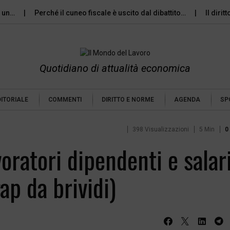
Perché il cuneo fiscale è uscito dal dibattito…
Il diritto all
Quotidiano di attualità economica
DITORIALE
COMMENTI
DIRITTO E NORME
AGENDA
SP
398 Visualizzazioni
5 Min
0
voratori dipendenti e salari
p da brividi)