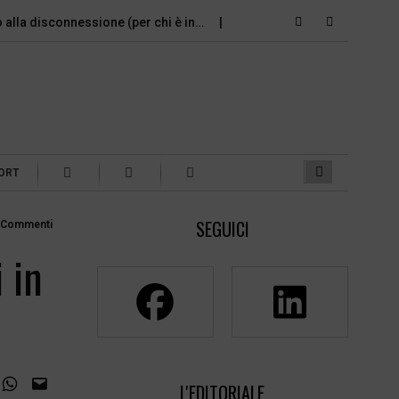
a disconnessione (per chi è in…
Al Sud c’è un grande divario tra 
ORT
SEGUICI
 Commenti
 in
L'EDITORIALE