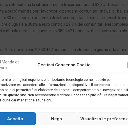
ta retribuita ha la cittadinanza extracomunitaria; il 32,3% di essi si col
la euro) mentre per i lavoratori dipendenti comunitari, inclusi gli italian
re ai 30 mila euro la presenza di extracomunitari diminuisce sensibilmente
ore o uguale a 30 mila euro contro il 29,0% dei comunitari. Nel comples
ori a 60mila euro e tra questi solo 380.442 hanno avuto in busta paga a
 settore privato con 9.850.462 persone con almeno un giorno di lavoro ne
1 giornate in media lavorate. Gli impiegati sono 6.490.467 per una retri
1.718 per una retribuzione media di 163.643 euro e 297 giorni di lavoro.
Gestisci Consenso Cookie
 fornire le migliori esperienze, utilizziamo tecnologie come i cookie per
orizzare e/o accedere alle informazioni del dispositivo. Il consenso a queste
nologie ci permetterà di elaborare dati come il comportamento di navigazione o I
ci su questo sito. Non acconsentire o ritirare il consenso può influire negativame
SUCC
alcune caratteristiche e funzioni.
 SONO
LA SVIZZERA CERCA 85 MILA LAVORATORI: E
CANDIDARSI E GLI STIPENDI C
Accetta
Nega
Visualizza le preferen