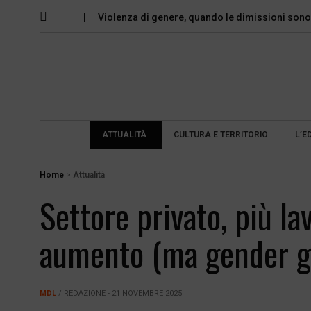
io tra gli…
Violenza di genere, quando le dimissioni sono un…
ATTUALITÀ
CULTURA E TERRITORIO
L’E
Home
>
Attualità
Settore privato, più la
aumento (ma gender ga
MDL
/ REDAZIONE - 21 NOVEMBRE 2025