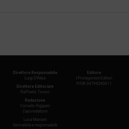
Direttore Responsabile
Editore
Luigi D’Alise
I Protagonisti Editori
P.IVA 04799240611
Direttore Editoriale
Raffaele Tovino
Redazione
Corrado Viggiani
Caporedattore
Luca Mariani
Giornalista e responsabile