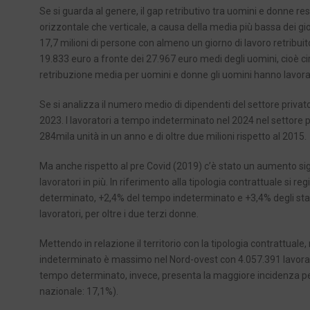
Se si guarda al genere, il gap retributivo tra uomini e donne re
orizzontale che verticale, a causa della media più bassa dei gio
17,7 milioni di persone con almeno un giorno di lavoro retribuit
19.833 euro a fronte dei 27.967 euro medi degli uomini, cioè cir
retribuzione media per uomini e donne gli uomini hanno lavorat
Se si analizza il numero medio di dipendenti del settore privato
2023. I lavoratori a tempo indeterminato nel 2024 nel settore p
284mila unità in un anno e di oltre due milioni rispetto al 2015.
Ma anche rispetto al pre Covid (2019) c’è stato un aumento signi
lavoratori in più. In riferimento alla tipologia contrattuale si r
determinato, +2,4% del tempo indeterminato e +3,4% degli stagion
lavoratori, per oltre i due terzi donne.
Mettendo in relazione il territorio con la tipologia contrattual
indeterminato è massimo nel Nord-ovest con 4.057.391 lavoratori
tempo determinato, invece, presenta la maggiore incidenza perc
nazionale: 17,1%).