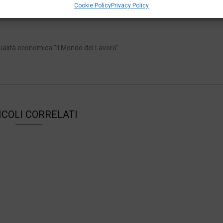
Cookie Policy
Privacy Policy
1
ualità economica "Il Mondo del Lavoro"
ICOLI CORRELATI