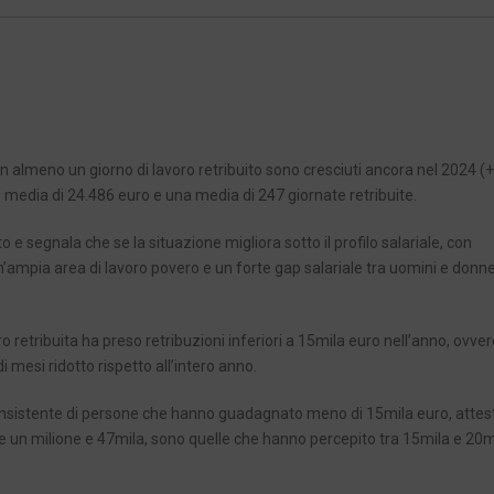
on almeno un giorno di lavoro retribuito sono cresciuti ancora nel 2024 (
 media di 24.486 euro e una media di 247 giornate retribuite.
 e segnala che se la situazione migliora sotto il profilo salariale, con
’ampia area di lavoro povero e un forte gap salariale tra uomini e donn
o retribuita ha preso retribuzioni inferiori a 15mila euro nell’anno, ovver
i mesi ridotto rispetto all’intero anno.
consistente di persone che hanno guadagnato meno di 15mila euro, attest
one un milione e 47mila, sono quelle che hanno percepito tra 15mila e 20m