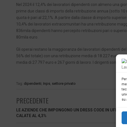
Nel 2024 il 12,4% dei lavoratori dipendenti con almeno una giorna
prime due classi di importo della retribuzione annua (sotto 10 mi
quota è pari al 22,1%. A partire dalla classe di importo superio
10,4% dei lavoratori extracomunitari ha una retribuzione maggi
836mila dipendenti hanno percepito retribuzioni pari o superi
80mila euro.
Gli operai restano la maggioranza dei lavoratori dipendenti del
56% del totale) con una retribuzione media di 18.227 euro e 23
media di 27.797 euro e 267 giorni di lavoro. I dirigenti sono 14
Per
Tag:
dipendenti
,
Inps
,
settore privato
mem
tec
uni
PRECEDENTE
su 
LE AZIENDE CHE IMPONGONO UN DRESS CODE IN UFFICIO
CALATE AL 4,3%