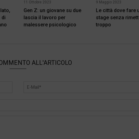
11 Ottobre 2023
9 Maggio 2023
lato,
Gen Z: un giovane su due
Le città dove fare
 di
lascia il lavoro per
stage senza rimett
anno
malessere psicologico
troppo
COMMENTO ALL'ARTICOLO