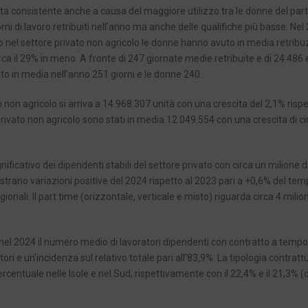
sta consistente anche a causa del maggiore utilizzo tra le donne del part
rni di lavoro retribuiti nell’anno ma anche delle qualifiche più basse. Nel
o nel settore privato non agricolo le donne hanno avuto in media retribuz
ca il 29% in meno. A fronte di 247 giornate medie retribuite e di 24.486 
o in media nell’anno 251 giorni e le donne 240.
 non agricolo si arriva a 14.968.307 unità con una crescita del 2,1% rispe
rivato non agricolo sono stati in media 12.049.554 con una crescita di ci
ficativo dei dipendenti stabili del settore privato con circa un milione d
egistrano variazioni positive del 2024 rispetto al 2023 pari a +0,6% del te
ali. Il part time (orizzontale, verticale e misto) riguarda circa 4 milion
e, nel 2024 il numero medio di lavoratori dipendenti con contratto a tempo
 e un’incidenza sul relativo totale pari all’83,9%. La tipologia contratt
entuale nelle Isole e nel Sud, rispettivamente con il 22,4% e il 21,3% (