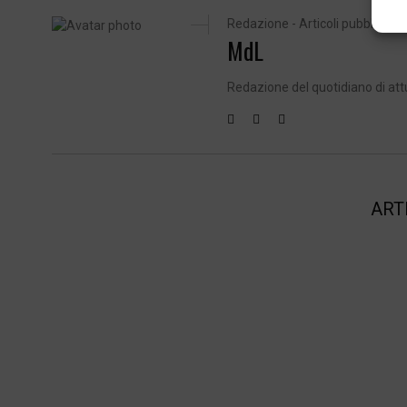
Redazione - Articoli pubblicati: 
MdL
Redazione del quotidiano di att
ART