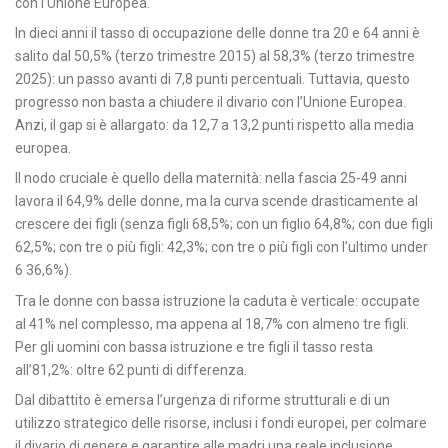
con l’Unione Europea.
In dieci anni il tasso di occupazione delle donne tra 20 e 64 anni è
salito dal 50,5% (terzo trimestre 2015) al 58,3% (terzo trimestre
2025): un passo avanti di 7,8 punti percentuali. Tuttavia, questo
progresso non basta a chiudere il divario con l’Unione Europea.
Anzi, il gap si è allargato: da 12,7 a 13,2 punti rispetto alla media
europea.
Il nodo cruciale è quello della maternità: nella fascia 25-49 anni
lavora il 64,9% delle donne, ma la curva scende drasticamente al
crescere dei figli (senza figli 68,5%; con un figlio 64,8%; con due figli
62,5%; con tre o più figli: 42,3%; con tre o più figli con l’ultimo under
6 36,6%).
Tra le donne con bassa istruzione la caduta è verticale: occupate
al 41% nel complesso, ma appena al 18,7% con almeno tre figli.
Per gli uomini con bassa istruzione e tre figli il tasso resta
all’81,2%: oltre 62 punti di differenza.
Dal dibattito è emersa l’urgenza di riforme strutturali e di un
utilizzo strategico delle risorse, inclusi i fondi europei, per colmare
il divario di genere e garantire alle madri una reale inclusione