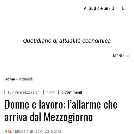
Al Sud c’è un grande divar
Quotidiano di attualità economica
≡
☰
MENU
Home
>
Attualità
107 Visualizzazioni
4 Min
0 Commenti
Donne e lavoro: l’allarme che
arriva dal Mezzogiorno
MDL
/ REDAZIONE - 19 GIUGNO 2026