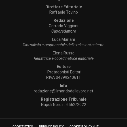
Direttore Editoriale
Raffaele Tovino
Redazione
Corrado Viggiani
Caporedattore
Luca Mariani
Giornalista e responsabile delle relazioni esterne
Elena Russo
Redattrice e coordinatrice editoriale
Editore
I Protagonisti Editori
P.IVA 04799240611
Info
redazione@ilmondodellavoro.net
Registrazione Tribunale
Napoli Nord n. 6562/2022
CODICE ETICO
PRIVACY POLICY
COOKIE POLICY (UE)