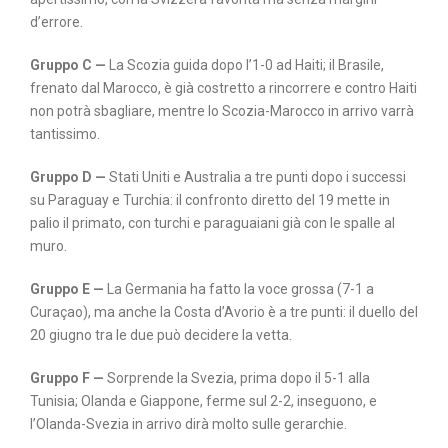
d’errore.
Gruppo C
—
La Scozia guida dopo l’1-0 ad Haiti; il Brasile,
frenato dal Marocco, è già costretto a rincorrere e contro Haiti
non potrà sbagliare, mentre lo Scozia-Marocco in arrivo varrà
tantissimo.
Gruppo D
—
Stati Uniti e Australia a tre punti dopo i successi
su Paraguay e Turchia: il confronto diretto del 19 mette in
palio il primato, con turchi e paraguaiani già con le spalle al
muro.
Gruppo E
—
La Germania ha fatto la voce grossa (7-1 a
Curaçao), ma anche la Costa d’Avorio è a tre punti: il duello del
20 giugno tra le due può decidere la vetta.
Gruppo F
—
Sorprende la Svezia, prima dopo il 5-1 alla
Tunisia; Olanda e Giappone, ferme sul 2-2, inseguono, e
l’Olanda-Svezia in arrivo dirà molto sulle gerarchie.