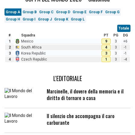
Group A
Group B
Group C
Group D
Group E
Group F
Group G
Group H
Group I
Group J
Group K
Group L
Totale
#
Squadra
PT
PG
DG
1
Mexico
9
3
+6
2
South Africa
4
3
-1
3
Korea Republic
3
3
-1
4
Czech Republic
1
3
-4
L'EDITORIALE
Marcinelle, il dovere della memoria e il
diritto di tornare a casa
Il silenzio che accompagna il caro
carburante