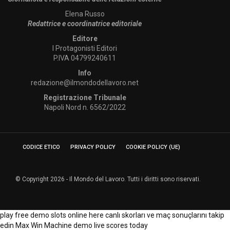
Elena Russo
Redattrice e coordinatrice editoriale
Editore
I Protagonisti Editori
P.IVA 04799240611
Info
redazione@ilmondodellavoro.net
Registrazione Tribunale
Napoli Nord n. 6562/2022
CODICE ETICO
PRIVACY POLICY
COOKIE POLICY (UE)
© Copyright 2026 - Il Mondo del Lavoro. Tutti i diritti sono riservati.
play free demo slots online here
canlı skorları ve maç sonuçlarını takip
edin
Max Win Machine demo
live scores today