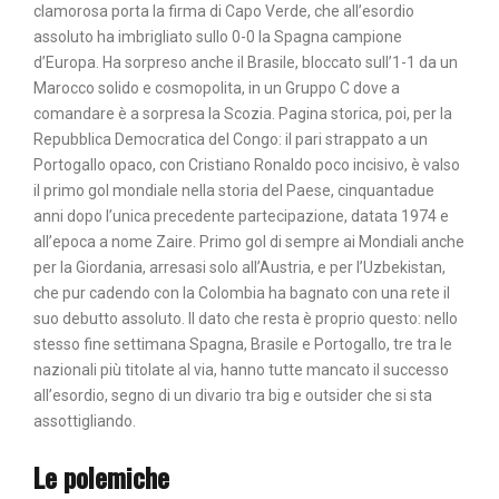
clamorosa porta la firma di Capo Verde, che all’esordio
assoluto ha imbrigliato sullo 0-0 la Spagna campione
d’Europa. Ha sorpreso anche il Brasile, bloccato sull’1-1 da un
Marocco solido e cosmopolita, in un Gruppo C dove a
comandare è a sorpresa la Scozia. Pagina storica, poi, per la
Repubblica Democratica del Congo: il pari strappato a un
Portogallo opaco, con Cristiano Ronaldo poco incisivo, è valso
il primo gol mondiale nella storia del Paese, cinquantadue
anni dopo l’unica precedente partecipazione, datata 1974 e
all’epoca a nome Zaire. Primo gol di sempre ai Mondiali anche
per la Giordania, arresasi solo all’Austria, e per l’Uzbekistan,
che pur cadendo con la Colombia ha bagnato con una rete il
suo debutto assoluto. Il dato che resta è proprio questo: nello
stesso fine settimana Spagna, Brasile e Portogallo, tre tra le
nazionali più titolate al via, hanno tutte mancato il successo
all’esordio, segno di un divario tra big e outsider che si sta
assottigliando.
Le polemiche