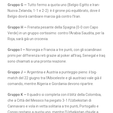
Gruppo G
—
Tutto fermo a quota uno (Belgio-Egitto e Iran-
Nuova Zelanda, 1-1 e 2-2): è il girone più equilibrato, dove il
Belgio dovrà cambiare marcia già contro l’Iran.
Gruppo H
—
Frenata pesante della Spagna (0-0 con Capo
Verde) in un gruppo cortissimo: contro l’Arabia Saudita, per la
Roja, sarà già un crocevia.
Gruppo I
—
Norvegia e Francia a tre punti, con gli scandinavi
primi per differenza reti grazie al poker all’Iraq; Senegal e Iraq
sono chiamati a una pronta reazione.
Gruppo J
—
Argentina e Austria a punteggio pieno: il big-
match del 22 giugno tra l’Albiceleste e gli austriaci vale già il
comando, mentre Algeria e Giordania devono ripartire.
Gruppo K
—
Il quadro si completa con il blitz della Colombia,
che a Città del Messico ha piegato 3-1 l’Uzbekistan di
Cannavaro e vola in vetta solitaria a tre punti; Portogallo e
Congo restano a quota uno, mentre l’Uzbekistan chiude a