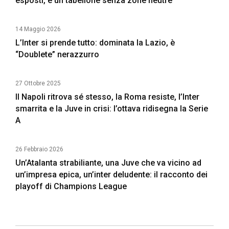
esposti, e un tabellone senza zone neutre
14 Maggio 2026
L’Inter si prende tutto: dominata la Lazio, è
“Doublete” nerazzurro
27 Ottobre 2025
Il Napoli ritrova sé stesso, la Roma resiste, l’Inter
smarrita e la Juve in crisi: l’ottava ridisegna la Serie
A
26 Febbraio 2026
Un’Atalanta strabiliante, una Juve che va vicino ad
un’impresa epica, un’inter deludente: il racconto dei
playoff di Champions League