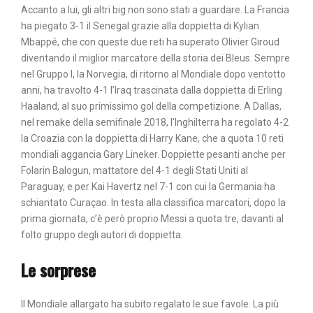
Accanto a lui, gli altri big non sono stati a guardare. La Francia
ha piegato 3-1 il Senegal grazie alla doppietta di Kylian
Mbappé, che con queste due reti ha superato Olivier Giroud
diventando il miglior marcatore della storia dei Bleus. Sempre
nel Gruppo I, la Norvegia, di ritorno al Mondiale dopo ventotto
anni, ha travolto 4-1 l’Iraq trascinata dalla doppietta di Erling
Haaland, al suo primissimo gol della competizione. A Dallas,
nel remake della semifinale 2018, l’Inghilterra ha regolato 4-2
la Croazia con la doppietta di Harry Kane, che a quota 10 reti
mondiali aggancia Gary Lineker. Doppiette pesanti anche per
Folarin Balogun, mattatore del 4-1 degli Stati Uniti al
Paraguay, e per Kai Havertz nel 7-1 con cui la Germania ha
schiantato Curaçao. In testa alla classifica marcatori, dopo la
prima giornata, c’è però proprio Messi a quota tre, davanti al
folto gruppo degli autori di doppietta.
Le sorprese
Il Mondiale allargato ha subito regalato le sue favole. La più