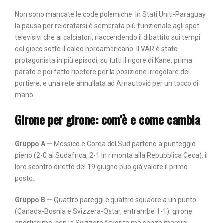
Non sono mancate le code polemiche. In Stati Uniti-Paraguay
la pausa per reidratarsi è sembrata più funzionale agli spot
televisivi che ai calciatori, riaccendendo il dibattito sui tempi
del gioco sotto il caldo nordamericano. Il VAR è stato
protagonista in più episodi, su tutti il rigore di Kane, prima
parato e poi fatto ripetere per la posizione irregolare del
portiere, e una rete annullata ad Arnautović per un tocco di
mano.
Girone per girone: com’è e come cambia
Gruppo A
—
Messico e Corea del Sud partono a punteggio
pieno (2-0 al Sudafrica, 2-1 in rimonta alla Repubblica Ceca): il
loro scontro diretto del 19 giugno può già valere il primo
posto.
Gruppo B
—
Quattro pareggi e quattro squadre a un punto
(Canada-Bosnia e Svizzera-Qatar, entrambe 1-1): girone
apertissimo, con la Svizzera favorita ma senza margini