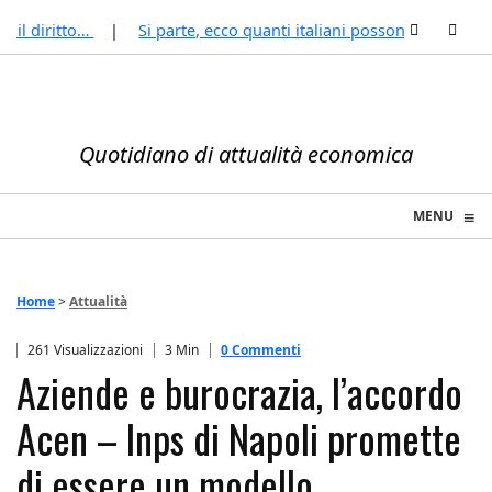
 diritto…
Si parte, ecco quanti italiani possono permettersi 
Quotidiano di attualità economica
≡
MENU
☰
Home
>
Attualità
261 Visualizzazioni
3 Min
0 Commenti
Aziende e burocrazia, l’accordo
Acen – Inps di Napoli promette
di essere un modello