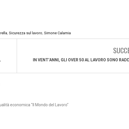
rella
,
Sicurezza sul lavoro
,
Simone Calamia
SUCC
L
IN VENT’ANNI, GLI OVER 50 AL LAVORO SONO RAD
1
ualità economica "Il Mondo del Lavoro"