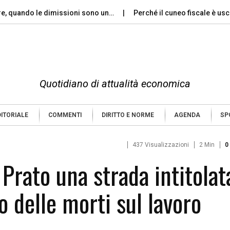
re, quando le dimissioni sono un…
Perché il cuneo fiscale è usc
Quotidiano di attualità economica
DITORIALE
COMMENTI
DIRITTO E NORME
AGENDA
SP
437 Visualizzazioni
2 Min
0
i Prato una strada intitolat
o delle morti sul lavoro