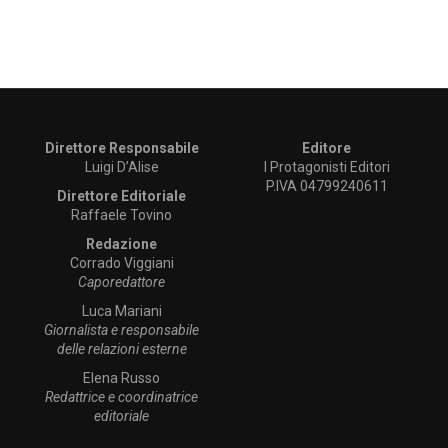
Direttore Responsabile
Editore
Luigi D’Alise
I Protagonisti Editori
P.IVA 04799240611
Direttore Editoriale
Raffaele Tovino
Redazione
Corrado Viggiani
Caporedattore
Luca Mariani
Giornalista e responsabile
delle relazioni esterne
Elena Russo
Redattrice e coordinatrice
editoriale