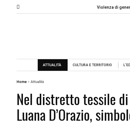
Violenza di gene
ATTUALITÀ
CULTURA E TERRITORIO
L’E
Home
>
Attualità
Nel distretto tessile d
Luana D’Orazio, simbol