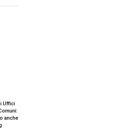
 Uffici
 Comuni:
no anche
g