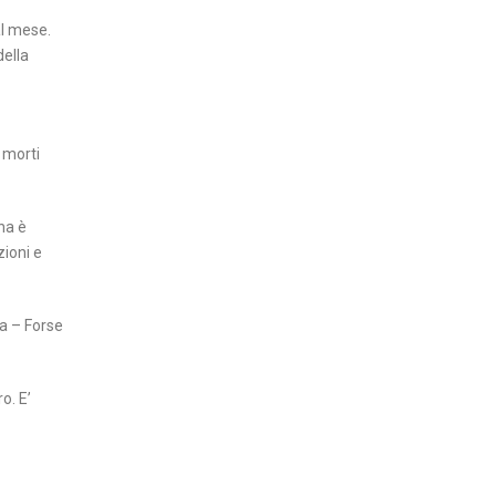
al mese.
della
 morti
na è
zioni e
a – Forse
o. E’