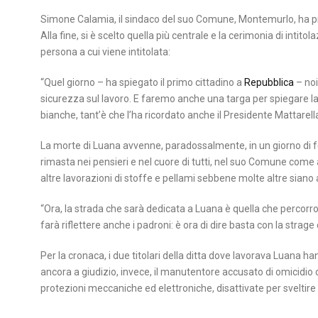
Simone Calamia, il sindaco del suo Comune, Montemurlo, ha pr
Alla fine, si è scelto quella più centrale e la cerimonia di inti
persona a cui viene intitolata:
“Quel giorno – ha spiegato il primo cittadino a
Repubblica
– noi
sicurezza sul lavoro. E faremo anche una targa per spiegare la 
bianche, tant’è che l’ha ricordato anche il Presidente Mattarella
La morte di Luana avvenne, paradossalmente, in un giorno di f
rimasta nei pensieri e nel cuore di tutti, nel suo Comune come a 
altre lavorazioni di stoffe e pellami sebbene molte altre siano a
“Ora, la strada che sarà dedicata a Luana è quella che perco
farà riflettere anche i padroni: è ora di dire basta con la strage
Per la cronaca, i due titolari della ditta dove lavorava Luana ha
ancora a giudizio, invece, il manutentore accusato di omicidio 
protezioni meccaniche ed elettroniche, disattivate per sveltir