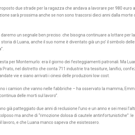
oposto due strade per la ragazza che andava a lavorare per 980 euro 
tolazione sarà prossima anche se non sono trascorsi dieci anni dalla morte 
 daremo un segnale ben preciso: che bisogna continuare a lottare per la
storia di Luana, anche il suo nome è diventato già un po’ il simbolo delle
”.
esta per Montemurlo: era il giorno dei festeggiamenti patronali. Ma Lua
Prato, nel distretto che conta 711 industrie tra tessiture, lanifici, confe
ndate vie e siano arrivati i cinesi delle produzioni low cost.
rrono i camion che vanno nelle fabbriche – ha osservato la mamma, Emm
 continua delle morti sul lavoro”.
nno già patteggiato due anni di reclusione l’uno e un anno e sei mesi l’altr
colposo ma anche di “rimozione dolosa di cautele antinfortunistiche”: le
e il lavoro, e che Luana manco sapeva che esistessero.