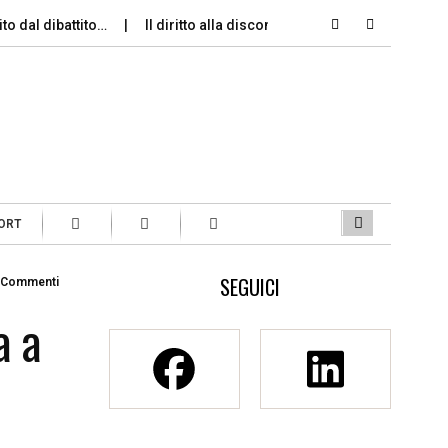
ito dal dibattito…
Il diritto alla disconnessione (per chi è in…
ORT
SEGUICI
 Commenti
a a