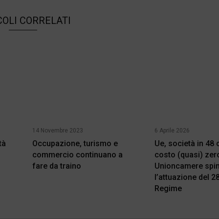
COLI CORRELATI
14 Novembre 2023
6 Aprile 2026
tà
Occupazione, turismo e
Ue, società in 48 
commercio continuano a
costo (quasi) zer
fare da traino
Unioncamere spin
l’attuazione del 
Regime