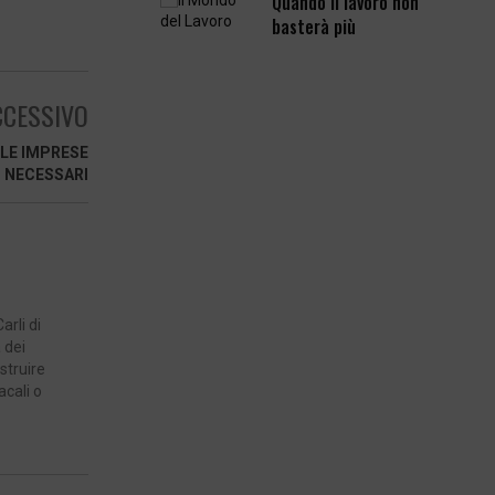
Quando il lavoro non
basterà più
CESSIVO
 LE IMPRESE
I NECESSARI
arli di
 dei
ostruire
acali o