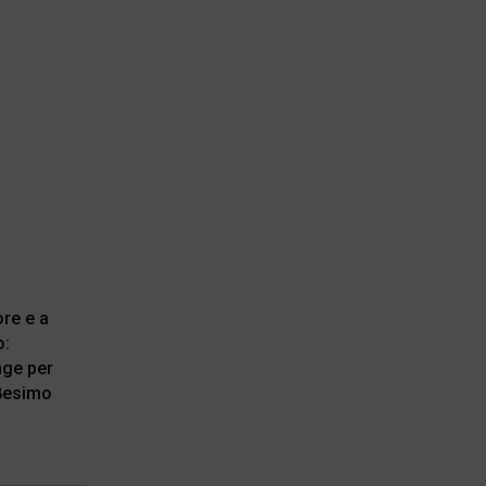
ore e a
o:
ge per
28esimo