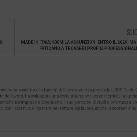
SUC
IO
MADE IN ITALY, 900MILA ASSUNZIONI ENTRO IL 2029. MA
FATICANO A TROVARE I PROFILI PROFESSIONAL
versitaria iscritta alla facoltà di Giurisprudenza presso la LUISS Guido C
o del lavoro, ha sviluppato una forte attenzione verso i temi della tutela
 dinamiche tra imprese e dipendenti. Il suo percorso di studi è orientato a c
 con l'obiettivo di operare nel settore del lavoro, anche in contesti sind