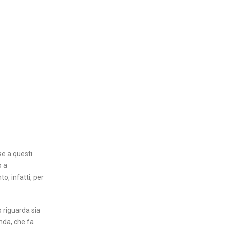
se a questi
o a
o, infatti, per
o riguarda sia
anda, che fa