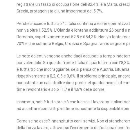
registrare un tasso di occupazione dell’82,4%, e a Malta, cresciu
Grecia, protagonista di una impennata del 5,7%.
Perché succede tutto ciò? L’Italia continua a essere penalizza
non va oltre il 52,5%. L’Olanda è lontana addirittura 26 punti e
Romania, rispettivamente col 52,8 e il 54,3%. Non va tanto megli
70% e che soltanto Belgio, Croazia e Spagna fanno segnare p
Le note dolenti vengono anche dagli occupati a tempo indetermi
pur volendolo. Su questo fronte l’Italia è quartultima con l’8,3%
è tutt’altro che incoraggiante, se si pensa che Austria, Litua
rispettivamente a 0,2, 0,5 e 0,6%. Il problema principale, ancora
nonostante un calo di oltre dieci punti nel quadriennio di rif
time involontario è solo l’1,7 e il 4,6% delle donne.
Insomma, non è tutto oro ciò che luccica. I lavoratori italiani 
ad accettare contratti part time nonostante la disponibilità pe
Come se ne esce? Innanzitutto con i servizi. Non ci stancherem
della forza lavoro, attraverso l’incremento dell’occupazione fe