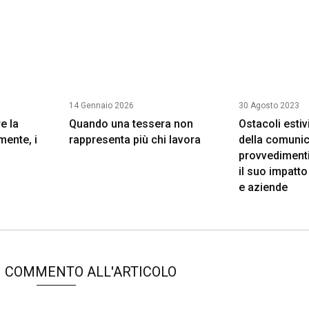
14 Gennaio 2026
30 Agosto 2023
e la
Quando una tessera non
Ostacoli estivi
lmente, i
rappresenta più chi lavora
della comunic
provvedimenti 
il suo impatto
e aziende
N COMMENTO ALL'ARTICOLO