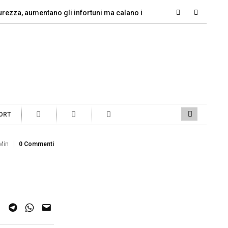
aumentano gli infortuni ma calano i decessi
Il diritto alla dis
ORT
Min
0 Commenti