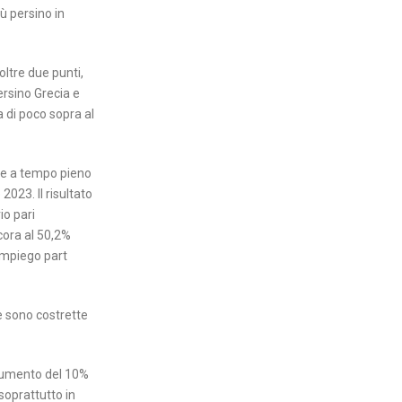
iù persino in
ltre due punti,
ersino Grecia e
a di poco sopra al
are a tempo pieno
2023. Il risultato
io pari
ncora al 50,2%
impiego part
ne sono costrette
 aumento del 10%
soprattutto in