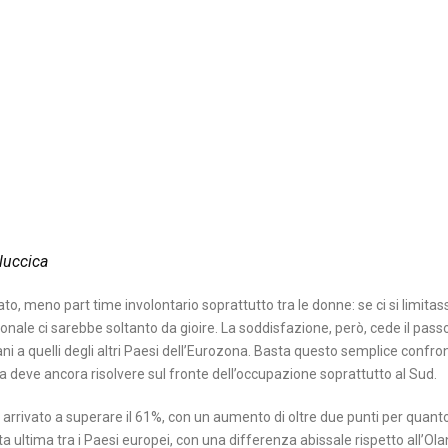
 luccica
, meno part time involontario soprattutto tra le donne: se ci si limitas
ionale ci sarebbe soltanto da gioire. La soddisfazione, però, cede il pass
ni a quelli degli altri Paesi dell’Eurozona. Basta questo semplice confront
a deve ancora risolvere sul fronte dell’occupazione soprattutto al Sud.
 è arrivato a superare il 61%, con un aumento di oltre due punti per quant
ta ultima tra i Paesi europei, con una differenza abissale rispetto all’Ol