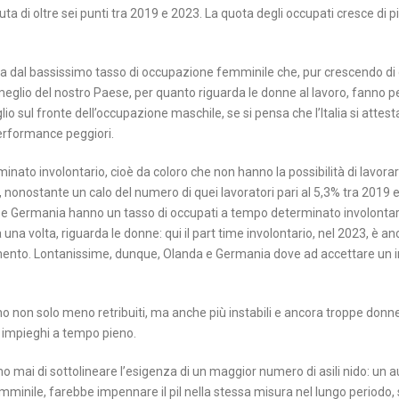
ta di oltre sei punti tra 2019 e 2023. La quota degli occupati cresce di p
ta dal bassissimo tasso di occupazione femminile che, pur crescendo di o
 meglio del nostro Paese, per quanto riguarda le donne al lavoro, fanno p
o sul fronte dell’occupazione maschile, se si pensa che l’Italia si attest
erformance peggiori.
nato involontario, cioè da coloro che non hanno la possibilità di lavor
, nonostante un calo del numero di quei lavoratori pari al 5,3% tra 2019 e 
nia e Germania hanno un tasso di occupati a tempo determinato involontar
 una volta, riguarda le donne: qui il part time involontario, nel 2023, è a
erimento. Lontanissime, dunque, Olanda e Germania dove ad accettare un 
sono non solo meno retribuiti, ma anche più instabili e ancora troppe don
r impieghi a tempo pieno.
o mai di sottolineare l’esigenza di un maggior numero di asili nido: un
mminile, farebbe impennare il pil nella stessa misura nel lungo periodo, 