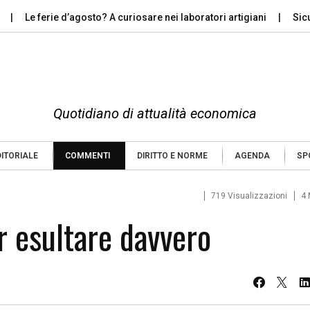
 ferie d’agosto? A curiosare nei laboratori artigiani
Sicurezza, 
Quotidiano di attualità economica
DITORIALE
COMMENTI
DIRITTO E NORME
AGENDA
SP
719 Visualizzazioni
4 
r esultare davvero