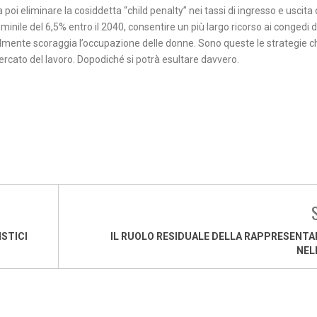
i eliminare la cosiddetta “child penalty” nei tassi di ingresso e uscita
mminile del 6,5% entro il 2040, consentire un più largo ricorso ai congedi 
almente scoraggia l’occupazione delle donne. Sono queste le strategie c
rcato del lavoro. Dopodiché si potrà esultare davvero.
STICI
IL RUOLO RESIDUALE DELLA RAPPRESENT
NELL