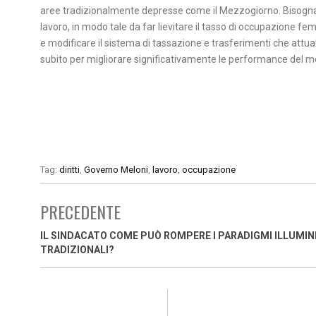
aree tradizionalmente depresse come il Mezzogiorno. Bisogna po
lavoro, in modo tale da far lievitare il tasso di occupazione fe
e modificare il sistema di tassazione e trasferimenti che attu
subito per migliorare significativamente le performance del me
Tag:
diritti
,
Governo Meloni
,
lavoro
,
occupazione
PRECEDENTE
IL SINDACATO COME PUÒ ROMPERE I PARADIGMI ILLUMINI
TRADIZIONALI?