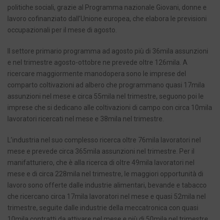
politiche sociali, grazie al Programma nazionale Giovani, donne e
lavoro cofinanziato dall’Unione europea, che elabora le previsioni
occupazionali per il mese di agosto.
Il settore primario programma ad agosto più di 36mila assunzioni
e nel trimestre agosto-ottobre ne prevede oltre 126mila. A
ricercare maggiormente manodopera sono le imprese del
comparto coltivazioni ad albero che programmano quasi 17mila
assunzioni nel mese e circa 55mila nel trimestre, seguono poi le
imprese che si dedicano alle coltivazioni di campo con circa 10mila
lavoratori ricercati nel mese e 38mila nel trimestre.
L’industria nel suo complesso ricerca oltre 76mila lavoratori nel
mese e prevede circa 365mila assunzioni nel trimestre. Per il
manifatturiero, che è alla ricerca di oltre 49mila lavoratori nel
mese e di circa 228mila nel trimestre, le maggiori opportunità di
lavoro sono offerte dalle industrie alimentari, bevande e tabacco
che ricercano circa 17mila lavoratori nel mese e quasi 52mila nel
trimestre, seguite dalle industrie della meccatronica con quasi
10mila contratti da attivare nel mese e più di 50mila nel trimestre