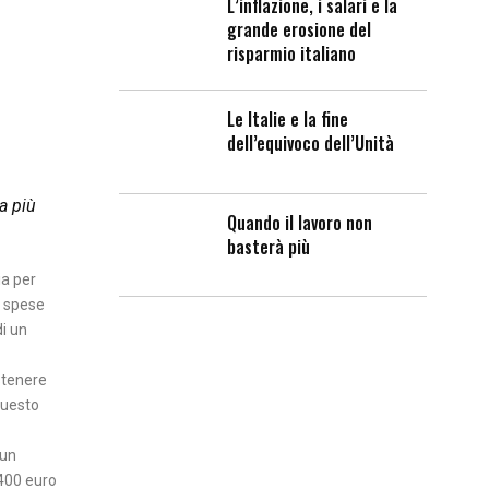
L’inflazione, i salari e la
grande erosione del
risparmio italiano
Le Italie e la fine
dell’equivoco dell’Unità
ia più
Quando il lavoro non
basterà più
ia per
e spese
di un
ostenere
questo
 un
.400 euro