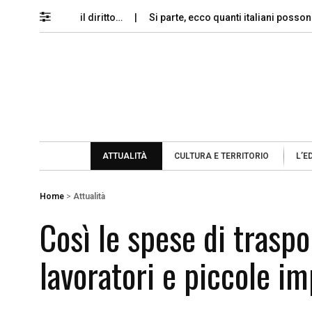
 memoria e il diritto…
Si parte, ecco quanti italiani possono per
ATTUALITÀ
CULTURA E TERRITORIO
L’E
Home
>
Attualità
Così le spese di trasp
lavoratori e piccole i