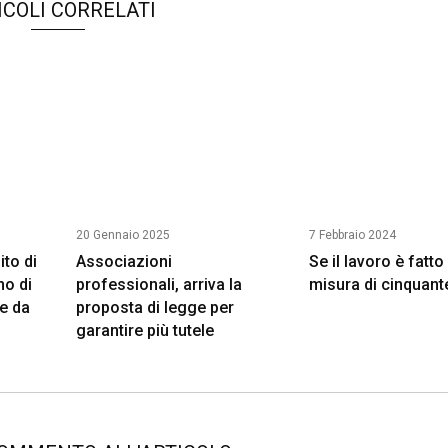
ICOLI CORRELATI
20 Gennaio 2025
7 Febbraio 2024
ito di
Associazioni
Se il lavoro è fatto
no di
professionali, arriva la
misura di cinquant
le da
proposta di legge per
garantire più tutele