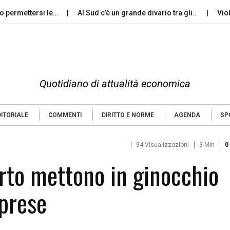
mettersi le…
Al Sud c’è un grande divario tra gli…
Violenza 
Quotidiano di attualità economica
DITORIALE
COMMENTI
DIRITTO E NORME
AGENDA
SP
94 Visualizzazioni
3 Min
0
orto mettono in ginocchio
mprese