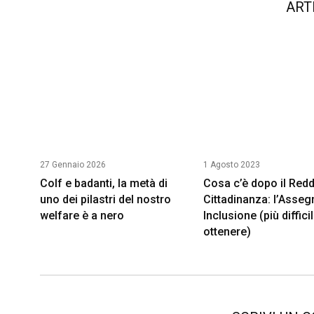
ART
27 Gennaio 2026
1 Agosto 2023
Colf e badanti, la metà di
Cosa c’è dopo il Redd
uno dei pilastri del nostro
Cittadinanza: l’Asseg
welfare è a nero
Inclusione (più diffici
ottenere)