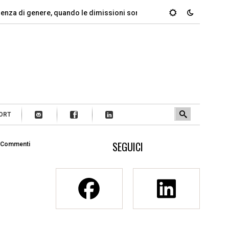
di genere, quando le dimissioni sono un…
Marcinelle, il dovere
ORT
SEGUICI
 Commenti