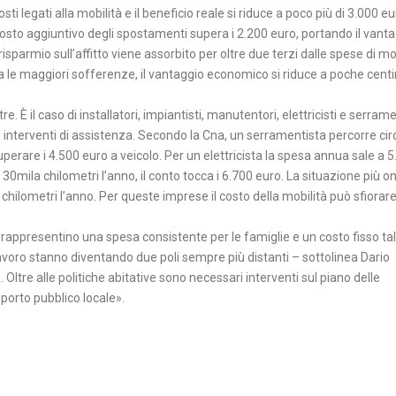
ti legati alla mobilità e il beneficio reale si riduce a poco più di 3.000 eu
l costo aggiuntivo degli spostamenti supera i 2.200 euro, portando il vant
risparmio sull’affitto viene assorbito per oltre due terzi dalle spese di mob
ia le maggiori sofferenze, il vantaggio economico si riduce a poche centi
 È il caso di installatori, impiantisti, manutentori, elettricisti e serramen
ri e interventi di assistenza. Secondo la Cna, un serramentista percorre ci
perare i 4.500 euro a veicolo. Per un elettricista la spesa annua sale a 
0mila chilometri l’anno, il conto tocca i 6.700 euro. La situazione più o
a chilometri l’anno. Per queste imprese il costo della mobilità può sfiorare
 rappresentino una spesa consistente per le famiglie e un costo fisso ta
 lavoro stanno diventando due poli sempre più distanti – sottolinea Dario
Oltre alle politiche abitative sono necessari interventi sul piano delle
sporto pubblico locale».