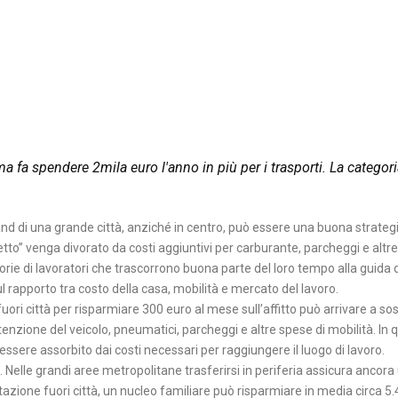
 ma fa spendere 2mila euro l'anno in più per i trasporti. La categor
rland di una grande città, anziché in centro, può essere una buona strateg
etto” venga divorato da costi aggiuntivi per carburante, parcheggi e altr
gorie di lavoratori che trascorrono buona parte del loro tempo alla guida 
l rapporto tra costo della casa, mobilità e mercato del lavoro.
fuori città per risparmiare 300 euro al mese sull’affitto può arrivare a s
tenzione del veicolo, pneumatici, parcheggi e altre spese di mobilità. In 
i essere assorbito dai costi necessari per raggiungere il luogo di lavoro.
Nelle grandi aree metropolitane trasferirsi in periferia assicura ancora
azione fuori città, un nucleo familiare può risparmiare in media circa 5