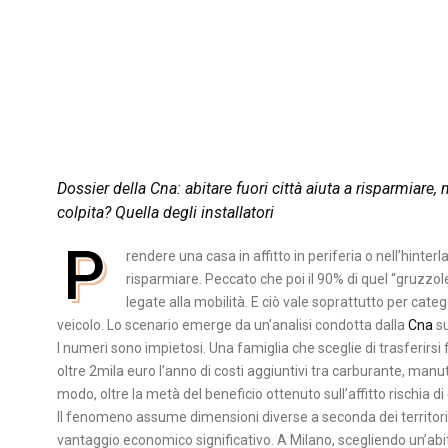
Dossier della Cna: abitare fuori città aiuta a risparmiare,
colpita? Quella degli installatori
P
rendere una casa in affitto in periferia o nell’hinte
risparmiare. Peccato che poi il 90% di quel “gruzzol
legate alla mobilità. E ciò vale soprattutto per cate
veicolo. Lo scenario emerge da un’analisi condotta dalla
Cna
su
I numeri sono impietosi. Una famiglia che sceglie di trasferirsi 
oltre 2mila euro l’anno di costi aggiuntivi tra carburante, manu
modo, oltre la metà del beneficio ottenuto sull’affitto rischia d
Il fenomeno assume dimensioni diverse a seconda dei territori. 
vantaggio economico significativo. A Milano, scegliendo un’abit