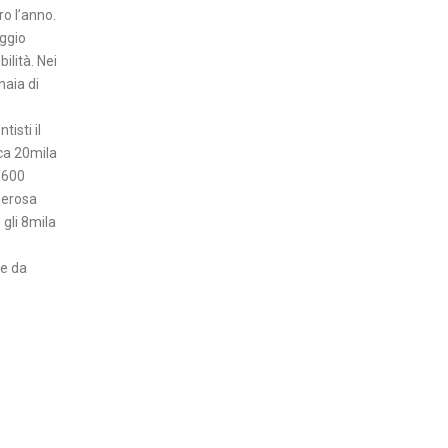
ro l’anno.
aggio
ilità. Nei
naia di
tisti il
rca 20mila
5.600
nerosa
 gli 8mila
le da