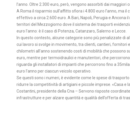
l’anno. Oltre 2.300 euro, però, vengono assorbiti dai maggiori cos
A Roma il risparmio sull’affitto sfiora i 4.800 euro l’anno, ma i
effettivo a circa 2.600 euro. A Bari, Napoli, Perugia e Ancona il 
territori del Mezzogiorno dove il sistema dei trasporti evidenz
euro l’anno: è il caso di Potenza, Catanzaro, Salerno e Lecce.
In questo contesto, alcune categorie sono più penalizzate di altre.
cui lavoro si svolge in movimento, tra clienti, cantieri, fornito
chilometri all’anno sostenendo costi di mobilità che possono su
euro, mentre per termoidraulici e manutentori, che percorrono 3
riguarda gli installatori di impianti che percorrono fino a 35mil
euro l’anno per ciascun veicolo operativo.
Se questi sono i numeri, è evidente come le spese di trasporto
ridurre la competitività di artigiani e piccole imprese. «Casa e
Costantini, presidente della Cna – Servono risposte coordinate. 
infrastrutture e per alzare quantità e qualità dell’offerta di tra