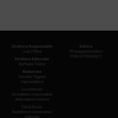
Direttore Responsabile
Editore
Luigi D’Alise
I Protagonisti Editori
P.IVA 04799240611
Direttore Editoriale
Raffaele Tovino
Redazione
Corrado Viggiani
Caporedattore
Luca Mariani
Giornalista e responsabile
delle relazioni esterne
Elena Russo
Redattrice e coordinatrice
editoriale