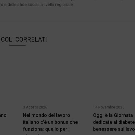
e delle sfide sociali a livello regionale.
ICOLI CORRELATI
3 Agosto 2026
14 Novembre 2025
mano
Nel mondo del lavoro
Oggi è la Giornata
italiano c’è un bonus che
dedicata al diabete
funziona: quello per i
benessere sul lav