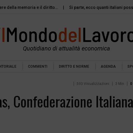
vere della memoria e il diritto…
Si parte, ecco quanti italiani po
Quotidiano di attualità economica
DITORIALE
COMMENTI
DIRITTO E NORME
AGENDA
SP
593 Visualizzazioni
3 Min
0
as, Confederazione Italian