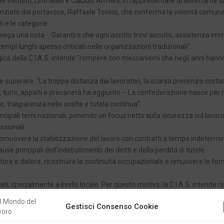
pe Venditti, Lino Masi e Claudio Armeni, in rappresentate di altrettante s
enziato dal portavoce, Raffaele Tovino, che conferma la volontà comune
ri e le categorie.
iega una nota -. Garantire che ogni iscritto trovi ascolto, assistenza im
empi lunghi spesso criticati nelle organizzazioni tradizionali”.
egica della C.I.A.S. intende “rompere con meccanismi che negli anni hann
e superare. “La troppa distanza dai lavoratori, la scarsa presenza costan
, turni, appalti e precarietà ha aggiunto – La confederazione nasce per 
to, trasparenza nelle scelte e tutela continua”.
rincipali temi nazionali, ponendo un focus netto sulla sicurezza sul lavoro
essionali.
e promuovere la stabilizzazione del lavoro con contratti a tempo indetermi
e principali dell’indebolimento dei diritti e della perdita di tutele.
voratore e datore, ricostruire la continuità occupazionale e rimuovere le fo
ti, specialmente a livello locale. Per questo motivo, la C.I.A.S. intende ri
iche delle realtà locali, spesso trascurate nelle grandi trattative, trovino
Gestisci Consenso Cookie
 struttura della C.I.A.S. sarà snella, evitando sovrapposizioni e duplicazi