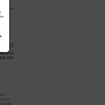
l
ale e una
D
nte
ze
ESSIVO
UREZZA E
 DAL SUD
 sue
 sociale
one delle