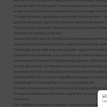
All’incontro di fondazione erano presenti Ciro Silvestri, Giusep
sindacali aderenti al progetto. Una partecipazione, come evid
creare una struttura che metta al centro il lavoro reale, i territo
“Le sigle fondatrici condividono un principio fondamentale – sp
una linea sindacale capace di intervenire senza la distanza e i t
Per il segretario generale, Maurizio Grosso, la direzione strat
indebolito la funzione sindacale”.
Grosso ha evidenziato le criticità che la confederazione intend
poca attenzione verso problemi cruciali come sicurezza, salari
il sindacato al suo ruolo originario: presidio, supporto immedia
La piattaforma sindacale, in via di definizione, interverrà sui p
contrattazione, il welfare, la legalità negli appalti e i diritti prof
In cima alle priorità vi è l’obiettivo di azzerare la precarietà 
precarietà è infatti considerata dai fondatori come una delle caus
La linea della C.I.A.S. è chiara: riequilibrare il rapporto tra la
contrattuali che frammentano i percorsi professionali.
I fondatori riconoscono che molti lavoratori oggi si sentono isola
un rapporto stabile con il territorio e garantire che le problemat
intervento.
Per mantenere il contatto costante e diretto con i lavoratori, la