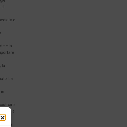
igle
 di
mediata e
o
te e la
riportare
, la
nato. La
rme
costruire
 spazio e
oni – ha