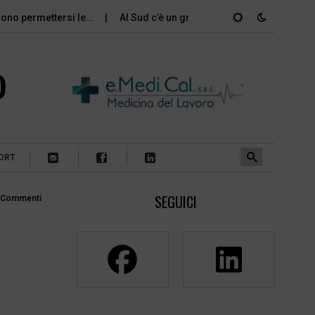
ssono permettersi le…
Al Sud c’è un grande divario tra gli…
ORT
SEGUICI
 Commenti
a