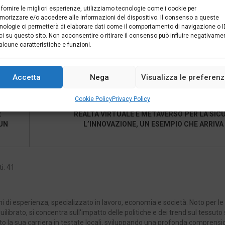
ne saranno dedicate alla definizione dell’organizzazione territoriale e a
 fornire le migliori esperienze, utilizziamo tecnologie come i cookie per
gi un percorso che vuole ricostruire fiducia attraverso una presenza re
orizzare e/o accedere alle informazioni del dispositivo. Il consenso a queste
nologie ci permetterà di elaborare dati come il comportamento di navigazione o I
ci su questo sito. Non acconsentire o ritirare il consenso può influire negativame
alcune caratteristiche e funzioni.
to
Accetta
Nega
Visualizza le preferen
SUCC
Cookie Policy
Privacy Policy
:
REALTÀ VIRTUALE E METAVERSO PER LA SIC
 UN
L’INNOVAZIONE, UN ESEMPIO CHE ARRIVA
i: 41
nni di esperienza, specializzato in lavoro, economia e società. Noto per le
uilibrato, si concentra sull'impatto delle politiche e dei trend sul tessuto
to la sua carriera in testate locali, sviluppando una profonda comprensi