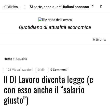
il diritto…
Si parte, ecco quanti italiani possono permettersi le
Quotidiano di attualità economica
≡
☰
MENU
Home
>
Attualità
121 Visualizzazioni
3 Min
0 Commenti
Il Dl Lavoro diventa legge (e
con esso anche il “salario
giusto”)