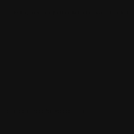
L’inflazione, i salari e la grande erosione del risparmio italiano
Le Italie e la fine dell’equivoco dell’Unità