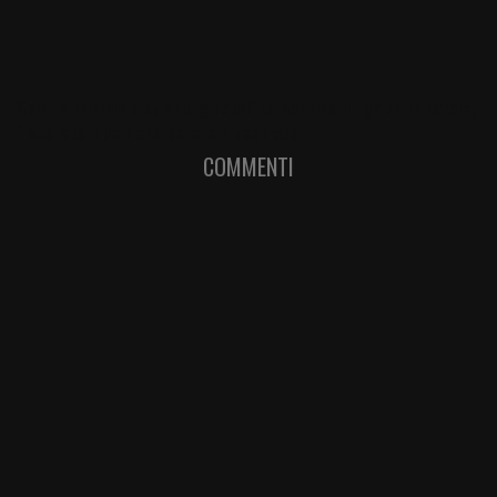
Salario minimo o salario giusto? La politica litiga sulle parole,
i lavoratori perdono potere d’acquisto
COMMENTI