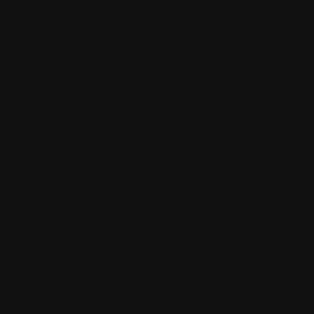
L’articolo 4 dello Statuto dei lavoratori spiegato bene