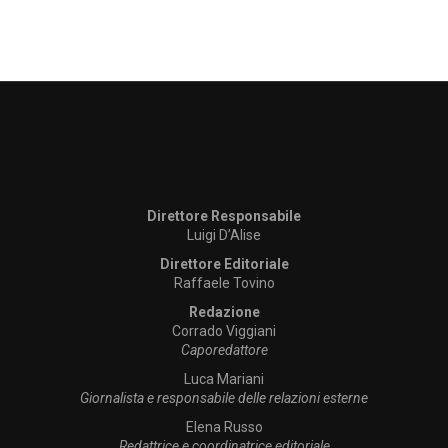
Direttore Responsabile
Luigi D’Alise
Direttore Editoriale
Raffaele Tovino
Redazione
Corrado Viggiani
Caporedattore
Luca Mariani
Giornalista e responsabile delle relazioni esterne
Elena Russo
Redattrice e coordinatrice editoriale