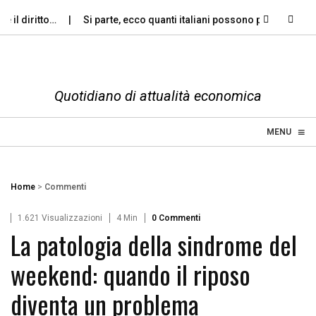
l diritto…
Si parte, ecco quanti italiani possono permettersi le…
Quotidiano di attualità economica
≡
☰
MENU
Home
>
Commenti
1.621 Visualizzazioni
4 Min
0 Commenti
La patologia della sindrome del
weekend: quando il riposo
diventa un problema