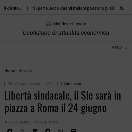
l diritto…
Si parte, ecco quanti italiani possono permettersi le…
Quotidiano di attualità economica
≡
☰
MENU
Home
>
Attualità
210 Visualizzazioni
2 Min
0 Commenti
Libertà sindacale, il Sle sarà in
piazza a Roma il 24 giugno
MDL
/ REDAZIONE - 22 GIUGNO 2026