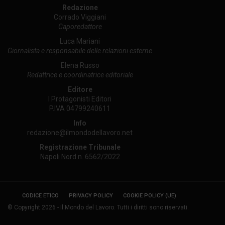
Redazione
Corrado Viggiani
Caporedattore
Luca Mariani
Giornalista e responsabile delle relazioni esterne
Elena Russo
Redattrice e coordinatrice editoriale
Editore
I Protagonisti Editori
P.IVA 04799240611
Info
redazione@ilmondodellavoro.net
Registrazione Tribunale
Napoli Nord n. 6562/2022
CODICE ETICO
PRIVACY POLICY
COOKIE POLICY (UE)
© Copyright 2026 - Il Mondo del Lavoro. Tutti i diritti sono riservati.