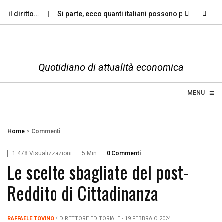
 diritto…
Si parte, ecco quanti italiani possono permettersi le…
Quotidiano di attualità economica
≡
☰
MENU
Home
>
Commenti
1.478 Visualizzazioni
5 Min
0 Commenti
Le scelte sbagliate del post-
Reddito di Cittadinanza
RAFFAELE TOVINO
/ DIRETTORE EDITORIALE - 19 FEBBRAIO 2024