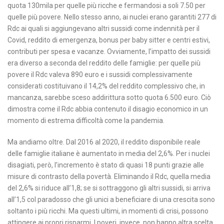
quota 130mila per quelle più ricche e fermandosi a soli 7.50 per
quelle più povere. Nello stesso anno, ai nuclei erano garantiti 277 di
Rdc ai quali si aggiungevano altri sussidi come indennità per il
Covid, reddito di emergenza, bonus per baby sitter e centri estivi,
contributi per spesa e vacanze. Ovviamente, l’impatto dei sussidi
era diverso a seconda del reddito delle famiglie: per quelle più
povere il Rdc valeva 890 euro e i sussidi complessivamente
considerati costituivano il 14,2% del reddito complessivo che, in
mancanza, sarebbe sceso addirittura sotto quota 6.500 euro. Ciò
dimostra come il Rdc abbia contenuto il disagio economico in un
momento di estrema difficoltà come la pandemia.
Ma andiamo oltre. Dal 2016 al 2020, il reddito disponibile reale
delle famiglie italiane è aumentato in media del 2,6%. Per i nuclei
disagiati, però, l’incremento è stato di quasi 18 punti grazie alle
misure di contrasto della povertà. Eliminando il Rdc, quella media
del 2,6% si riduce all’1,8; se si sottraggono gli altri sussidi, si arriva
all’1,5 col paradosso che gli unici a beneficiare di una crescita sono
soltanto i più ricchi. Ma questi ultimi, in momenti di crisi, possono
attingere ai propri risparmi. I poveri, invece, non hanno altra scelta