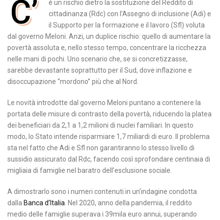
C’
è un rischio dietro la sostituzione del Reddito di
cittadinanza (Rdc) con l’Assegno di inclusione (Adi) e
il Supporto per la formazione e il lavoro (Sfl) voluta
dal governo Meloni. Anzi, un duplice rischio: quello di aumentare la
povertà assoluta e, nello stesso tempo, concentrare la ricchezza
nelle mani di pochi. Uno scenario che, se si concretizzasse,
sarebbe devastante soprattutto per il Sud, dove inflazione e
disoccupazione “mordono” più che al Nord.
Le novità introdotte dal governo Meloni puntano a contenere la
portata delle misure di contrasto della povertà, riducendo la platea
dei beneficiari da 2,1 a 1,2 milioni di nuclei familiari. In questo
modo, lo Stato intende risparmiare 1,7 miliardi di euro. Il problema
sta nel fatto che Adi e Sfl non garantiranno lo stesso livello di
sussidio assicurato dal Rdc, facendo così sprofondare centinaia di
migliaia di famiglie nel baratro dell’esclusione sociale.
A dimostrarlo sono i numeri contenuti in un’indagine condotta
dalla
Banca d’Italia
. Nel 2020, anno della pandemia, il reddito
medio delle famiglie superava i 39mila euro annui, superando