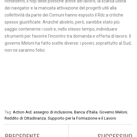
richiedenti, il flop delle politiche attive del lavoro, la scarsa utilità
dei navigator e la mancata attivazione del progetti utili alla
collettività da parte dei Comuni hanno esposto il Rdc a critiche
spesso giustificate. Anziché abolirlo, però, sarebbe stato più
saggio contenerne i costi e, nello stesso tempo, individuare
strumenti per favorire l’incontro tra domanda e offerta di lavoro. Il
governo Meloni ha fatto scelte diverse: i poveri, soprattutto al Sud,
non ne saranno felici.
Tag:
Action Aid
,
assegno di inclusione
,
Banca d'Italia
,
Governo Meloni
,
Reddito di Cittadinanza
,
Supporto per la Formazione e il Lavoro
PRECEDENTE
SUCCESSIVO