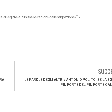
-di-egitto-e-tunisia-le-ragioni-dellemigrazione/]]>
SUCC
URA
LE PAROLE DEGLI ALTRI / ANTONIO POLITO: SE LA S
PIÙ FORTE DEL PIÙ FORTE CA
1