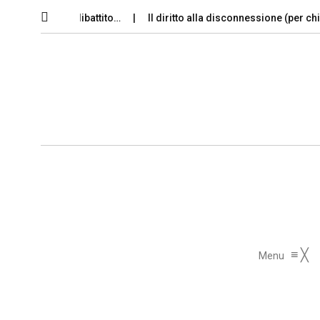
uscito dal dibattito…
Il diritto alla disconnessione (per chi è in…
≡
╳
Menu