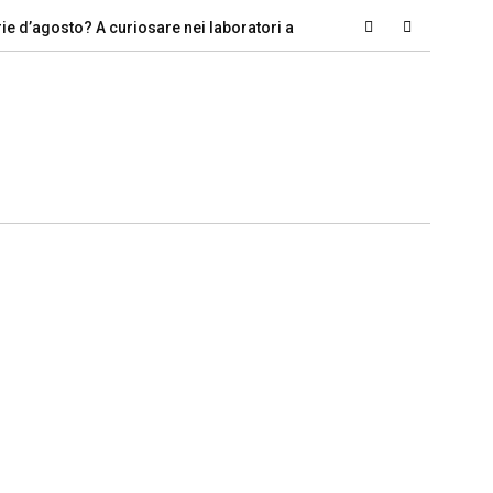
gosto? A curiosare nei laboratori artigiani
Perché il cuneo fisca