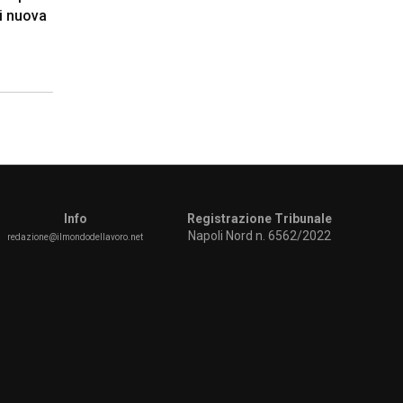
i nuova
Info
Registrazione Tribunale
Napoli Nord n. 6562/2022
redazione@ilmondodellavoro.net