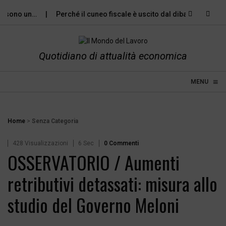
i sono un…
Perché il cuneo fiscale è uscito dal dibattito…
Il
Quotidiano di attualità economica
≡
☰
MENU
Home
>
Senza Categoria
428 Visualizzazioni
6 Sec
0 Commenti
OSSERVATORIO / Aumenti
retributivi detassati: misura allo
studio del Governo Meloni