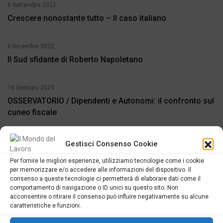
6 Settembre 2022
Crescere nonostante tutto – Il caso italiano
6 Dicembre 2022
Il Sud sfidante di Roberto Napoletano
18 Gennaio 2023
OSSERVATORIO / Dipendenti e Autonomi: il confronto sul
cuneo fiscale
6 Settembre 2022
Gestisci Consenso Cookie
Consorzio di bonifica del Volturno – Ecco come nasce il
Per fornire le migliori esperienze, utilizziamo tecnologie come i cookie
più grande parco fluviale d’Italia
per memorizzare e/o accedere alle informazioni del dispositivo. Il
consenso a queste tecnologie ci permetterà di elaborare dati come il
comportamento di navigazione o ID unici su questo sito. Non
acconsentire o ritirare il consenso può influire negativamente su alcune
caratteristiche e funzioni.
I commenti sono chiusi.