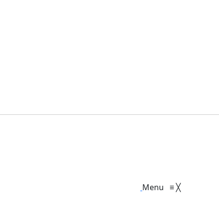
Menu
≡
╳