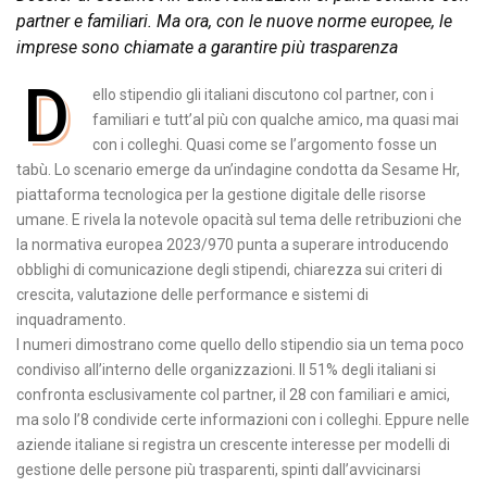
partner e familiari. Ma ora, con le nuove norme europee, le
imprese sono chiamate a garantire più trasparenza
D
ello stipendio gli italiani discutono col partner, con i
familiari e tutt’al più con qualche amico, ma quasi mai
con i colleghi. Quasi come se l’argomento fosse un
tabù. Lo scenario emerge da un’indagine condotta da Sesame Hr,
piattaforma tecnologica per la gestione digitale delle risorse
umane. E rivela la notevole opacità sul tema delle retribuzioni che
la normativa europea 2023/970 punta a superare introducendo
obblighi di comunicazione degli stipendi, chiarezza sui criteri di
crescita, valutazione delle performance e sistemi di
inquadramento.
I numeri dimostrano come quello dello stipendio sia un tema poco
condiviso all’interno delle organizzazioni. Il 51% degli italiani si
confronta esclusivamente col partner, il 28 con familiari e amici,
ma solo l’8 condivide certe informazioni con i colleghi. Eppure nelle
aziende italiane si registra un crescente interesse per modelli di
gestione delle persone più trasparenti, spinti dall’avvicinarsi