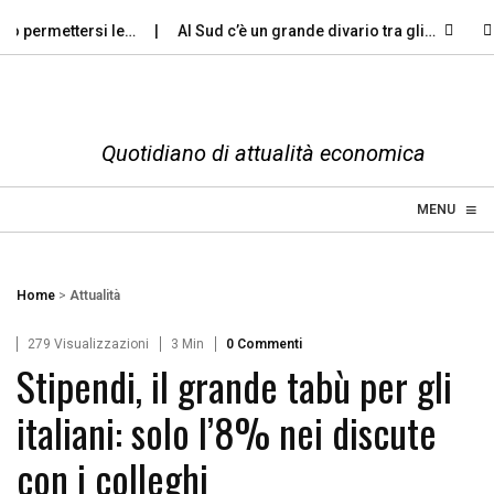
o permettersi le…
Al Sud c’è un grande divario tra gli…
Viole
Quotidiano di attualità economica
≡
☰
MENU
Home
>
Attualità
279 Visualizzazioni
3 Min
0 Commenti
Stipendi, il grande tabù per gli
italiani: solo l’8% nei discute
con i colleghi