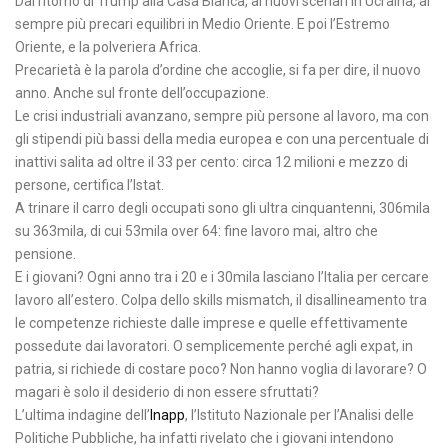
Dal ritorno di Trump alla Casa Bianca, ai nuovi scenari in Ucraina, ai
sempre più precari equilibri in Medio Oriente. E poi l’Estremo
Oriente, e la polveriera Africa.
Precarietà è la parola d’ordine che accoglie, si fa per dire, il nuovo
anno. Anche sul fronte dell’occupazione.
Le crisi industriali avanzano, sempre più persone al lavoro, ma con
gli stipendi più bassi della media europea e con una percentuale di
inattivi salita ad oltre il 33 per cento: circa 12 milioni e mezzo di
persone, certifica l’Istat.
A trinare il carro degli occupati sono gli ultra cinquantenni, 306mila
su 363mila, di cui 53mila over 64: fine lavoro mai, altro che
pensione.
E i giovani? Ogni anno tra i 20 e i 30mila lasciano l’Italia per cercare
lavoro all’estero. Colpa dello skills mismatch, il disallineamento tra
le competenze richieste dalle imprese e quelle effettivamente
possedute dai lavoratori. O semplicemente perché agli expat, in
patria, si richiede di costare poco? Non hanno voglia di lavorare? O
magari è solo il desiderio di non essere sfruttati?
L’ultima indagine dell’
Inapp
, l’Istituto Nazionale per l’Analisi delle
Politiche Pubbliche, ha infatti rivelato che i giovani intendono