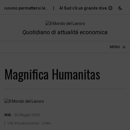
i possono permettersi le…
Al Sud c’è un grande divario tra gli…
Quotidiano di attualità economica
≡
☰
MENU
Magnifica Humanitas
MdL
-
26 Maggio 2026
196 Visualizzazioni
2 Min