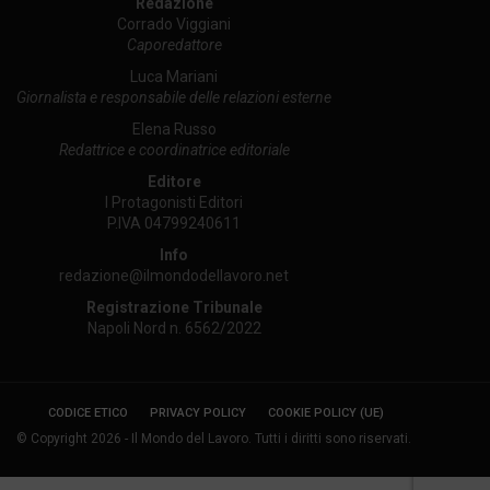
Redazione
Corrado Viggiani
Caporedattore
Luca Mariani
Giornalista e responsabile delle relazioni esterne
Elena Russo
Redattrice e coordinatrice editoriale
Editore
I Protagonisti Editori
P.IVA 04799240611
Info
redazione@ilmondodellavoro.net
Registrazione Tribunale
Napoli Nord n. 6562/2022
CODICE ETICO
PRIVACY POLICY
COOKIE POLICY (UE)
© Copyright 2026 - Il Mondo del Lavoro. Tutti i diritti sono riservati.