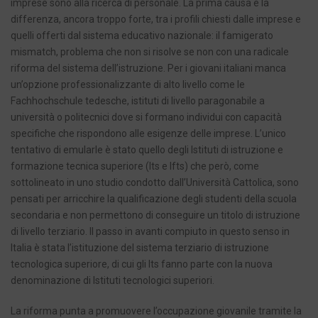
imprese sono alla ricerca di personale. La prima causa è la
differenza, ancora troppo forte, tra i profili chiesti dalle imprese e
quelli offerti dal sistema educativo nazionale: il famigerato
mismatch, problema che non si risolve se non con una radicale
riforma del sistema dell’istruzione. Per i giovani italiani manca
un’opzione professionalizzante di alto livello come le
Fachhochschule tedesche, istituti di livello paragonabile a
università o politecnici dove si formano individui con capacità
specifiche che rispondono alle esigenze delle imprese. L’unico
tentativo di emularle è stato quello degli Istituti di istruzione e
formazione tecnica superiore (Its e Ifts) che però, come
sottolineato in uno studio condotto dall’Università Cattolica, sono
pensati per arricchire la qualificazione degli studenti della scuola
secondaria e non permettono di conseguire un titolo di istruzione
di livello terziario. Il passo in avanti compiuto in questo senso in
Italia è stata l’istituzione del sistema terziario di istruzione
tecnologica superiore, di cui gli Its fanno parte con la nuova
denominazione di Istituti tecnologici superiori.
La riforma punta a promuovere l’occupazione giovanile tramite la