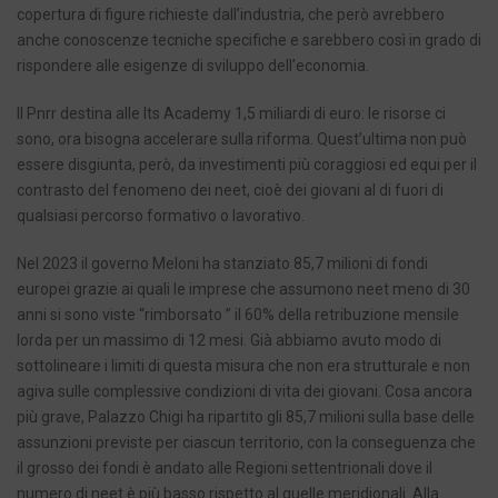
copertura di figure richieste dall’industria, che però avrebbero
anche conoscenze tecniche specifiche e sarebbero così in grado di
rispondere alle esigenze di sviluppo dell’economia.
Il Pnrr destina alle Its Academy 1,5 miliardi di euro: le risorse ci
sono, ora bisogna accelerare sulla riforma. Quest’ultima non può
essere disgiunta, però, da investimenti più coraggiosi ed equi per il
contrasto del fenomeno dei neet, cioè dei giovani al di fuori di
qualsiasi percorso formativo o lavorativo.
Nel 2023 il governo Meloni ha stanziato 85,7 milioni di fondi
europei grazie ai quali le imprese che assumono neet meno di 30
anni si sono viste “rimborsato ” il 60% della retribuzione mensile
lorda per un massimo di 12 mesi. Già abbiamo avuto modo di
sottolineare i limiti di questa misura che non era strutturale e non
agiva sulle complessive condizioni di vita dei giovani. Cosa ancora
più grave, Palazzo Chigi ha ripartito gli 85,7 milioni sulla base delle
assunzioni previste per ciascun territorio, con la conseguenza che
il grosso dei fondi è andato alle Regioni settentrionali dove il
numero di neet è più basso rispetto al quelle meridionali. Alla