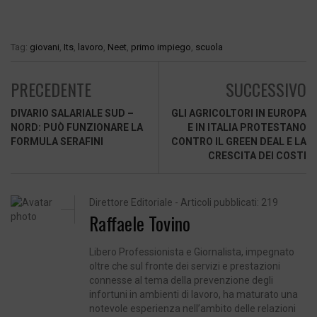
Tag:
giovani
,
Its
,
lavoro
,
Neet
,
primo impiego
,
scuola
PRECEDENTE
SUCCESSIVO
DIVARIO SALARIALE SUD –
GLI AGRICOLTORI IN EUROPA
NORD: PUÒ FUNZIONARE LA
E IN ITALIA PROTESTANO
FORMULA SERAFINI
CONTRO IL GREEN DEAL E LA
CRESCITA DEI COSTI
Direttore Editoriale - Articoli pubblicati: 219
Raffaele Tovino
Libero Professionista e Giornalista, impegnato
oltre che sul fronte dei servizi e prestazioni
connesse al tema della prevenzione degli
infortuni in ambienti di lavoro, ha maturato una
notevole esperienza nell’ambito delle relazioni