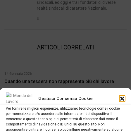
sindacali, ed oggi è tra i fondatori di diverse
realtà sindacali di carattere Nazionale.
ARTICOLI CORRELATI
14 Gennaio 2026
Quando una tessera non rappresenta più chi lavora
Gestisci Consenso Cookie
22 Novembre 2023
Oggi è la Giornata mondiale della sicurezza nelle scuole:
Per fornire le migliori esperienze, utilizziamo tecnologie come i cookie
che significa per il mondo del lavoro?
per memorizzare e/o accedere alle informazioni del dispositivo. Il
consenso a queste tecnologie ci permetterà di elaborare dati come il
comportamento di navigazione o ID unici su questo sito. Non
21 Gennaio 2026
acconsentire o ritirare il consenso può influire negativamente su alcune