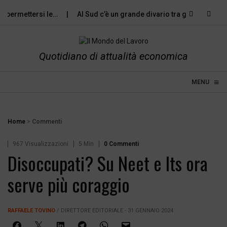
permettersi le…
Al Sud c’è un grande divario tra gli…
Violen
Quotidiano di attualità economica
≡
☰
MENU
Home
>
Commenti
967 Visualizzazioni
5 Min
0 Commenti
Disoccupati? Su Neet e Its ora
serve più coraggio
RAFFAELE TOVINO
/ DIRETTORE EDITORIALE - 31 GENNAIO 2024