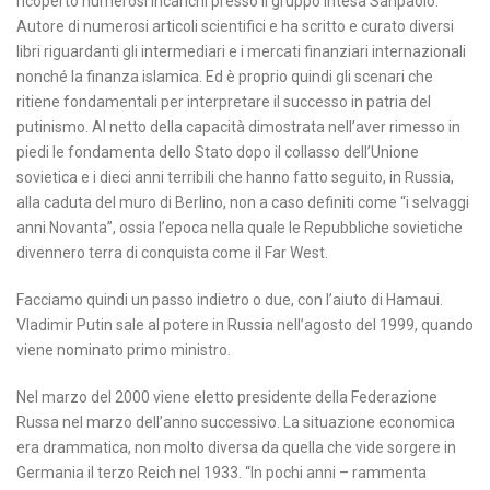
ricoperto numerosi incarichi presso il gruppo Intesa Sanpaolo.
Autore di numerosi articoli scientifici e ha scritto e curato diversi
libri riguardanti gli intermediari e i mercati finanziari internazionali
nonché la finanza islamica. Ed è proprio quindi gli scenari che
ritiene fondamentali per interpretare il successo in patria del
putinismo. Al netto della capacità dimostrata nell’aver rimesso in
piedi le fondamenta dello Stato dopo il collasso dell’Unione
sovietica e i dieci anni terribili che hanno fatto seguito, in Russia,
alla caduta del muro di Berlino, non a caso definiti come “i selvaggi
anni Novanta”, ossia l’epoca nella quale le Repubbliche sovietiche
divennero terra di conquista come il Far West.
Facciamo quindi un passo indietro o due, con l’aiuto di Hamaui.
Vladimir Putin sale al potere in Russia nell’agosto del 1999, quando
viene nominato primo ministro.
Nel marzo del 2000 viene eletto presidente della Federazione
Russa nel marzo dell’anno successivo. La situazione economica
era drammatica, non molto diversa da quella che vide sorgere in
Germania il terzo Reich nel 1933. “In pochi anni – rammenta