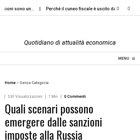
ioni sono un…
Perché il cuneo fiscale è uscito dal dibattito…
Quotidiano di attualità economica
≡
☰
MENU
Home
>
Senza Categoria
530 Visualizzazioni
7 Min
0 Commenti
Quali scenari possono
emergere dalle sanzioni
imposte alla Russia