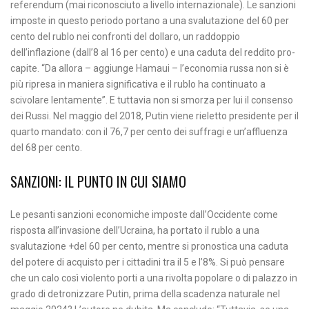
referendum (mai riconosciuto a livello internazionale). Le sanzioni
imposte in questo periodo portano a una svalutazione del 60 per
cento del rublo nei confronti del dollaro, un raddoppio
dell’inflazione (dall’8 al 16 per cento) e una caduta del reddito pro-
capite. “Da allora – aggiunge Hamaui – l’economia russa non si è
più ripresa in maniera significativa e il rublo ha continuato a
scivolare lentamente”. E tuttavia non si smorza per lui il consenso
dei Russi. Nel maggio del 2018, Putin viene rieletto presidente per il
quarto mandato: con il 76,7 per cento dei suffragi e un’affluenza
del 68 per cento.
SANZIONI: IL PUNTO IN CUI SIAMO
Le pesanti sanzioni economiche imposte dall’Occidente come
risposta all’invasione dell’Ucraina, ha portato il rublo a una
svalutazione +del 60 per cento, mentre si pronostica una caduta
del potere di acquisto per i cittadini tra il 5 e l’8%. Si può pensare
che un calo così violento porti a una rivolta popolare o di palazzo in
grado di detronizzare Putin, prima della scadenza naturale nel