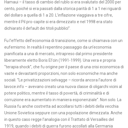
Hamaui – il tasso di cambio del rublo si era svalutato del 2000 per
cento, poiché si era passati dalla storica parità di 1 a 1 nei riguardi
del dollaro a quella di 1 a 20. L’inflazione viaggiava a tre cifre,
mentre il Pil pro-capite si era dimezzato e nel 1998 era stato
dichiarato il default dei titoli pubblici”.
Fu l’effetto dell’economia di transizione, come si chiamava con un
eufemismo. In realtà il repentino passaggio da un’economia
pianificata a una di mercato, intrapreso dal primo presidente
liberamente eletto Boris El’cin (1991-1999). Una vera e propria
“terapia shock”, che fu origine per il paese di una crisi economica di
vaste e devastanti proporzioni, non solo economiche ma anche
sociali. “Le privatizzazioni selvagge – ricorda ancora l’autore di
lavoce.info – avevano creato una nuova classe di oligarchi vicini al
potere politico, mentre il tasso di povertà, di criminalità e di
corruzione era aumentato in maniera esponenziale”. Non solo. La
Russia fu anche costretta ad accollarsi tutti i debiti della vecchia
Unione Sovietica seppure con una popolazione dimezzata. Anche
in questo caso regge l’analogia con il Trattato di Versailles del
1919, quando i debiti di guerra furono accollati alla Germania