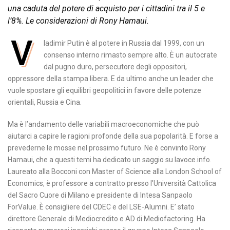
una caduta del potere di acquisto per i cittadini tra il 5 e
l’8%. Le considerazioni di Rony Hamaui.
V
ladimir Putin è al potere in Russia dal 1999, con un
consenso interno rimasto sempre alto. È un autocrate
dal pugno duro, persecutore degli oppositori,
oppressore della stampa libera. E da ultimo anche un leader che
vuole spostare gli equilibri geopolitici in favore delle potenze
orientali, Russia e Cina.
Ma è l’andamento delle variabili macroeconomiche che può
aiutarci a capire le ragioni profonde della sua popolarità. E forse a
prevederne le mosse nel prossimo futuro. Ne è convinto Rony
Hamaui, che a questi temi ha dedicato un saggio su lavoce.info.
Laureato alla Bocconi con Master of Science alla London School of
Economics, è professore a contratto presso l’Università Cattolica
del Sacro Cuore di Milano e presidente di Intesa Sanpaolo
ForValue. È consigliere del CDEC e del LSE-Alumni. E’ stato
direttore Generale di Mediocredito e AD di Mediofactoring. Ha