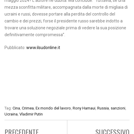
maggio 2024? L’autore ne dubita. Ma conclude: “Tuttavia, se una
mezza sconfitta militare, accompagnata dalla morte di migliaia di
ucraini e russi, dovesse portare alla perdita del controllo del
cambio e dei prezzi, forse il presidente russo sarebbe indotto a
trovare una soluzione negoziale prima di vedere la sua posizione
definitivamente compromessa”.
Pubblicato:
www.ilsudonline.it
Tag:
Cina
,
Crimea
,
Ex mondo del lavoro
,
Rony Hamaui
,
Russia
,
sanzioni
,
Ucraina
,
Vladimir Putin
PRECEDENTE
SUCCESSIVO