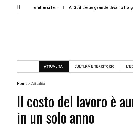
 possono permettersi le…
Al Sud c’è un grande divario tra gli…
ATTUALITÀ
CULTURA E TERRITORIO
L’E
Home
>
Attualità
Il costo del lavoro è 
in un solo anno