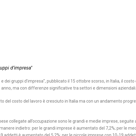
ruppi d’impresa"
dei gruppi d’impresa”, pubblicato il 15 ottobre scorso, in Italia, il costo 
nno, ma con differenze significative tra settori e dimensioni aziendali
mento del costo del lavoro è cresciuto in Italia ma con un andamento progre
re spese collegate all’occupazione sono le grandi e medie imprese, seguite 
imanere indietro: per le grandi imprese è aumentato del 7,2%; per le me
9 addetti è aumentato del 5,2%; per le piccole imprese con 10-19 addett