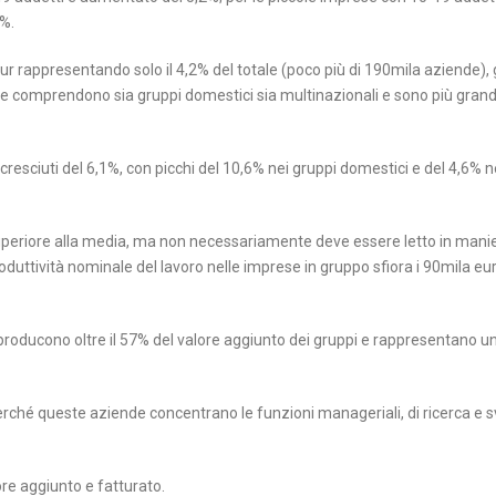
%.
pur rappresentando solo il 4,2% del totale (poco più di 190mila aziende)
he comprendono sia gruppi domestici sia multinazionali e sono più grandi
cresciuti del 6,1%, con picchi del 10,6% nei gruppi domestici e del 4,6% n
 superiore alla media, ma non necessariamente deve essere letto in mani
roduttività nominale del lavoro nelle imprese in gruppo sfiora i 90mila eu
 producono oltre il 57% del valore aggiunto dei gruppi e rappresentano un
erché queste aziende concentrano le funzioni manageriali, di ricerca e s
ore aggiunto e fatturato.