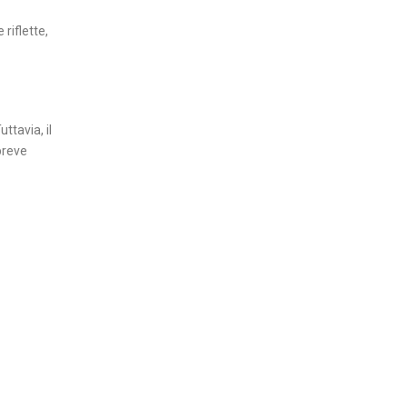
riflette,
ttavia, il
breve