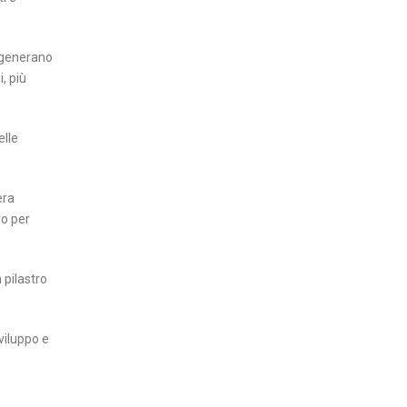
, generano
, più
elle
era
ro per
 pilastro
viluppo e