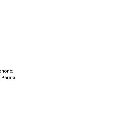
tphone:
a Parma