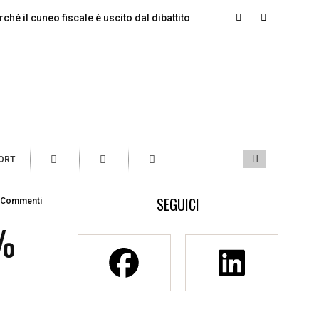
 cuneo fiscale è uscito dal dibattito…
Si parte, ecco quanti ital
ORT
SEGUICI
 Commenti
5%