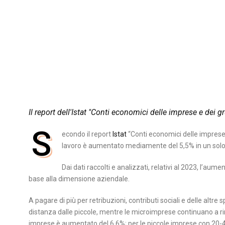
Il report dell'Istat "Conti economici delle imprese e dei g
S
econdo il report
Istat
“Conti economici delle imprese e 
lavoro è aumentato mediamente del 5,5% in un solo a
Dai dati raccolti e analizzati, relativi al 2023, l’au
base alla dimensione aziendale.
A pagare di più per retribuzioni, contributi sociali e delle alt
distanza dalle piccole, mentre le microimprese continuano a r
imprese è aumentato del 6,6%; per le piccole imprese con 20-4