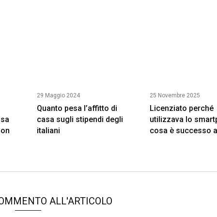
29 Maggio 2024
25 Novembre 2025
Quanto pesa l’affitto di
Licenziato perché
osa
casa sugli stipendi degli
utilizzava lo smar
uon
italiani
cosa è successo 
COMMENTO ALL'ARTICOLO