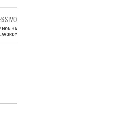
ESSIVO
E NON HA
 LAVORO?