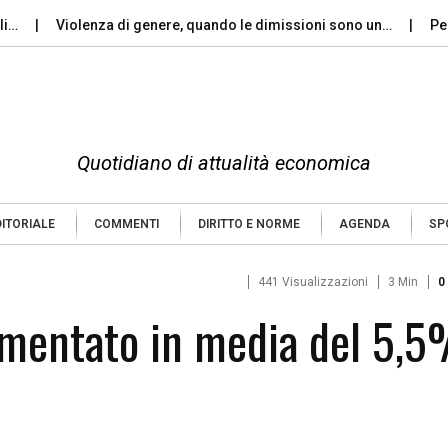
Violenza di genere, quando le dimissioni sono un…
Perché il
Quotidiano di attualità economica
DITORIALE
COMMENTI
DIRITTO E NORME
AGENDA
SP
441 Visualizzazioni
3 Min
0
aumentato in media del 5,