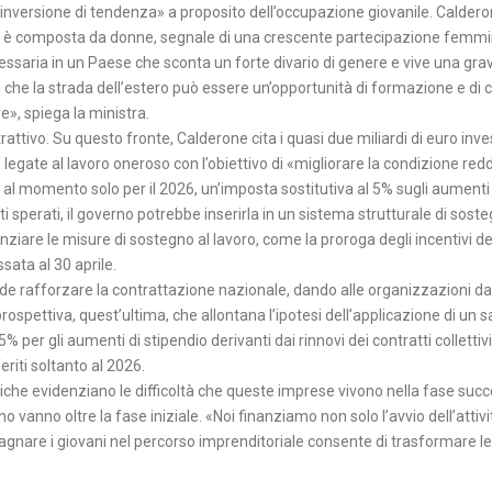
i «inversione di tendenza» a proposito dell’occupazione giovanile. Calder
tà è composta da donne, segnale di una crescente partecipazione femmin
saria in un Paese che sconta un forte divario di genere e vive una grav
he la strada dell’estero può essere un’opportunità di formazione e di 
e», spiega la ministra.
rattivo. Su questo fronte, Calderone cita i quasi due miliardi di euro inves
egate al lavoro oneroso con l’obiettivo di «migliorare la condizione redd
, al momento solo per il 2026, un’imposta sostitutiva al 5% sugli aumenti
ti sperati, il governo potrebbe inserirla in un sistema strutturale di sost
nziare le misure di sostegno al lavoro, come la proroga degli incentivi d
sata al 30 aprile.
de rafforzare la contrattazione nazionale, dando alle organizzazioni dat
a prospettiva, quest’ultima, che allontana l’ipotesi dell’applicazione di un s
 per gli aumenti di stipendio derivanti dai rinnovi dei contratti collettivi
eriti soltanto al 2026.
istiche evidenziano le difficoltà che queste imprese vivono nella fase suc
rno vanno oltre la fase iniziale. «Noi finanziamo non solo l’avvio dell’attiv
gnare i giovani nel percorso imprenditoriale consente di trasformare le c