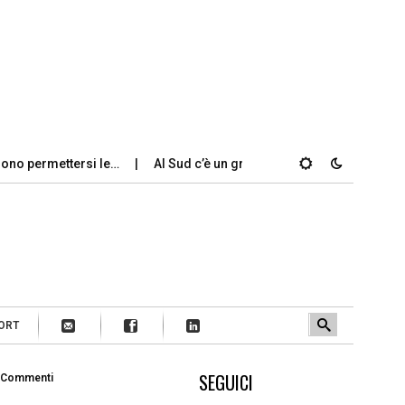
ssono permettersi le…
Al Sud c’è un grande divario tra gli…
ORT
SEGUICI
 Commenti