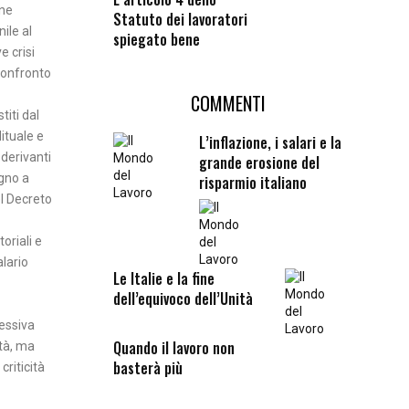
one
Statuto dei lavoratori
ile al
spiegato bene
e crisi
confronto
COMMENTI
titi dal
ituale e
L’inflazione, i salari e la
 derivanti
grande erosione del
egno a
risparmio italiano
el Decreto
oriali e
alario
Le Italie e la fine
dell’equivoco dell’Unità
cessiva
Quando il lavoro non
ità, ma
basterà più
riticità