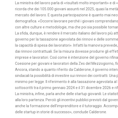
La ministra del lavoro parla di «risultati molto importanti» e d
ricorda che dei 105.000 giovani assunti nel 2025, quasi la me
mercato del lavoro. E questa partecipazione è quanto mai neces
demografica. «Occorre lavorare perché i giovani comprendano c
con altre culture e metodologie, ma che poi sia possibile tornar
La sfida, dunque, è rendere il mercato italiano del lavoro più att
governo per la tassazione agevolata dei rinnovi e delle somme l
la capacità di spesa dei lavoratori». Infatti la manovra prevede
dai rinnovi contrattuali. Se la misura dovesse produrre gli effet
imprese e lavoratori. Così come è intenzione del governo rifina
Coesione per giovani e lavoratori della Zes del Mezzogiorno, fis
Ancora, stando a quanto riferito da Calderone, il governo inten
sindacali la possibilità di investire sui rinnovi dei contratti. Un
minimo per legge. Il riferimento è alla tassazione agevolata al 5%
sottoscritti tra il primo gennaio 2024 e il 31 dicembre 2026 e rif
La ministra, infine, parla anche delle startup giovanili. Le stat
alla loro partenza. Perciò gli incentivi pubblici previsti dal gove
anche la formazione dell’imprenditore e il tutoraggio. Accompa
delle startup in storie di successo», conclude Calderone.