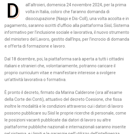
D
all’altroieri, domenica 24 novembre 2024, per la prima
volta in Italia, coloro che faranno domanda di
disoccupazione (Naspi e Dis-Coll), una volta accolta e in
pagamento, saranno iscritti d’ufficio alla piattaforma Siisl, Sistema
informativo per l’inclusione sociale e lavorativa, il nuovo strumento
del ministero del Lavoro, gestito dall’Inps, per l’incrocio di domanda
e offerta di formazione e lavoro.
Dal 18 dicembre, poi, la piattaforma sarà aperta a tutti i cittadini
italiani e stranieri che, volontariamente, potranno caricare il
proprio curriculum vitae e manifestare interesse a svolgere
un’attività lavorativa o formativa.
È pronto il decreto, firmato da Marina Calderone (ora all’esame
della Corte dei Conti), attuativo del decreto Coesione, che fissa
inoltre le modalità e le condizioni attraverso cui i datori di lavoro
possono pubblicare su Siisl le proprie ricerche di personale, come
le posizioni vacanti pubblicate dai datori di lavoro su altre
piattaforme pubbliche nazionali e internazionali saranno inserite
nel sistema, e i limiti e le garanzie nell’utilizzo dell’intelligenza