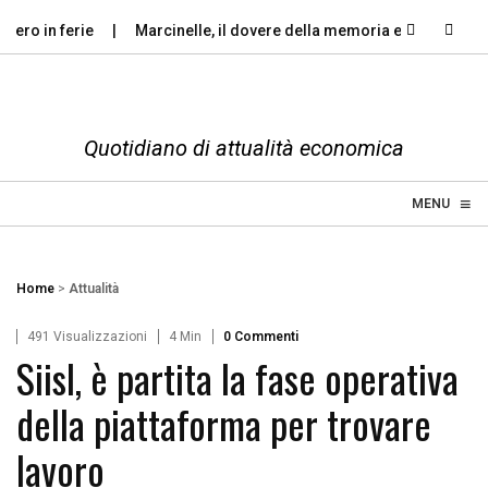
ro in ferie
Marcinelle, il dovere della memoria e il diritto…
Quotidiano di attualità economica
≡
☰
MENU
Home
>
Attualità
491 Visualizzazioni
4 Min
0 Commenti
Siisl, è partita la fase operativa
della piattaforma per trovare
lavoro