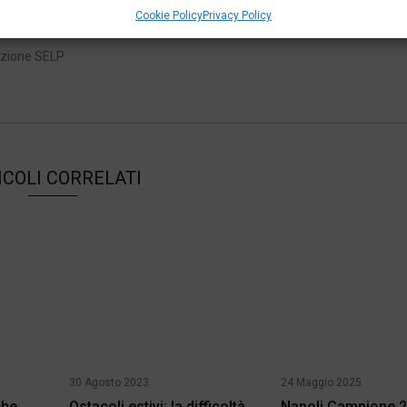
Cookie Policy
Privacy Policy
azione SELP
ICOLI CORRELATI
30 Agosto 2023
24 Maggio 2025
che
Ostacoli estivi: la difficoltà
Napoli Campione 2