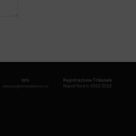
Info
Registrazione Tribunale
Napoli Nord n. 6562/2022
redazione@ilmondodellavoro.net