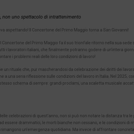
e, non uno spettacolo di intrattenimento
tava aspettando! Il Concertone del Primo Maggio torna a San Giovanni!
l Concertone del Primo Maggio fa il suo trionfale ritorno nella sua sede s
ti i lavoratori italiani, che finalmente potranno godere di un’intera giorn
ntare i problemi reali delle loro condizioni di lavoro!
un rituale che, pur mascherandosi da celebrazione dei diritti dei lavora
 a una seria riflessione sulle condizioni del lavoro in Italia. Nel 2025, con
o stesso schema di sempre: grandi proclami, una scaletta musicale accat
delle celebrazioni di quest’anno, non si può non notare la distanza tra le
no ad essere drammatici, le morti bianche non cessano, e le condizioni di mi
le – rimangono un’emergenza quotidiana. Ma invece di affrontare concre