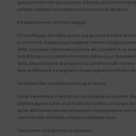
questi problemi con un vero piano d’azione, si preferisce riempi
potesse sostituire una politica seria per il mondo del lavoro.
Il fraintendimento del Primo Maggio
Il Primo Maggio dovrebbe essere una giornata di lotta e di riv
in sottofondo. Il paradosso è evidente: mentre i sindacati lament
diritti, essi stessi trasformano la Festa dei Lavoratori in un eve
sensibilizzare sui problemi del mondo del lavoro, si dovrebber
diritti, azioni concrete di pressione sul governo e sulle impres
dove la riflessione è marginale e il coinvolgimento effettivo de
Sindacati e Rai: una trattativa che sa di routine
La Rai trasmetterà in diretta i comizi sindacali e il concerto. Ma c
pubblica appare come un esercizio burocratico, una prassi da ris
diritto all’informazione sui referendum, ma il problema non è la v
confronti delle istituzioni, compresi i sindacati stessi.
Conclusione: una giornata da ripensare