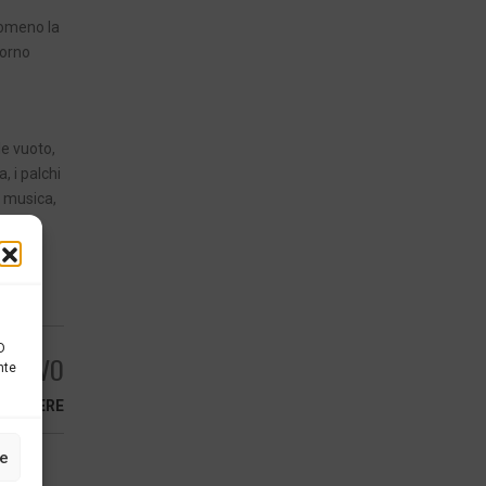
tomeno la
iorno
le vuoto,
, i palchi
a musica,
D
ESSIVO
nte
RREGGERE
ze