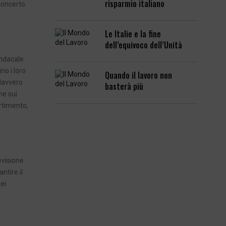
risparmio italiano
 concerto
Le Italie e la fine
dell’equivoco dell’Unità
indacale
no i loro
Quando il lavoro non
 davvero
basterà più
ne sui
ertimento,
levisione
ntire il
nei