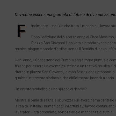
Dovrebbe essere una giornata di lotta e di rivendicazion
F
inalmente la notizia che tutto il mondo del lavoro s
Dopo l’edizione dello scorso anno al Circo Massimo, i
Piazza San Giovanni. Una vera e propria svolta per tut
musica, slogan e parole d’ordine, senza il fastidio di dover affro
Ogni anno, il Concertone del Primo Maggio torna puntuale come 
finisce per essere un evento più vicino a un festival musicale che
ritorno in piazza San Giovanni, la manifestazione ripropone l
qualche intervento sindacale che difficilmente lascerà traccia.
Un evento simbolico o uno spreco di risorse?
Mentre si parla di salute e sicurezza sul lavoro, tema centrale 
la realtà. In Italia, i numeri degli infortuni sul lavoro continua
lavoratori – tra precariato, sottosalario e mancanza di tute