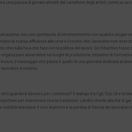
re una piazza di giovani attratti dal cartellone degli artisti, come se un
endicazione, non uno spettacolo di intrattenimento con qualche slogan s
ano la scarsa affluenza alle urne e il rischio che i lavoratori non eserciti
nto che nulla ha a che fare con la politica del lavoro. Se l’obiettivo fosse
o organizzare assemblee nei luoghi di produzione, iniziative di formazio
e. Invece, il messaggio che passa è quello di una giornata dedicata al div
i lavoratori è minimo.
hi li guarderà davvero per i contenuti? Il dialogo tra Cgil, Cisl, Uil e la te
pettare per mantenere viva la tradizione. Landini chiede alla Rai di gara
isibilità televisiva: il vero dramma è la perdita di fiducia dei lavoratori 