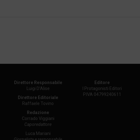
Direttore Responsabile
Editore
Luigi D’Alise
I Protagonisti Editori
P.IVA 04799240611
Direttore Editoriale
Raffaele Tovino
Redazione
Corrado Viggiani
Caporedattore
Luca Mariani
Giornalista e responsabile