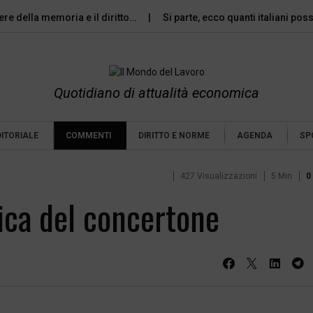
vere della memoria e il diritto…
Si parte, ecco quanti italiani po
Quotidiano di attualità economica
DITORIALE
COMMENTI
DIRITTO E NORME
AGENDA
SP
427 Visualizzazioni
5 Min
0
ica del concertone