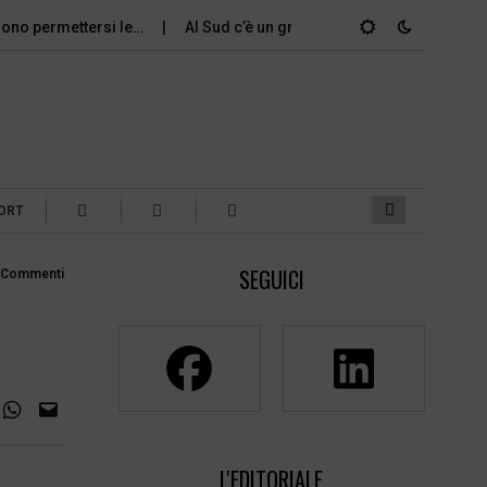
ssono permettersi le…
Al Sud c’è un grande divario tra gli…
ORT
SEGUICI
 Commenti
L'EDITORIALE