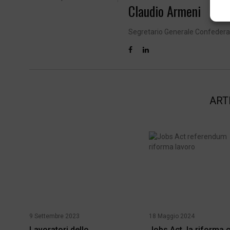
Claudio Armeni
Segretario Generale Confeder
ART
9 Settembre 2023
18 Maggio 2024
Lavoratori dello
Jobs Act, la riforma 