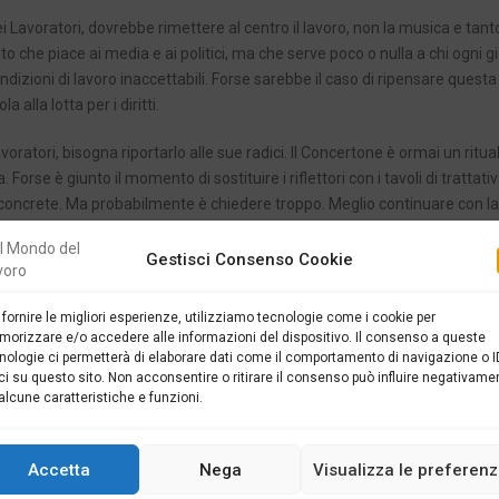
i Lavoratori, dovrebbe rimettere al centro il lavoro, non la musica e tan
to che piace ai media e ai politici, ma che serve poco o nulla a chi ogni g
condizioni di lavoro inaccettabili. Forse sarebbe il caso di ripensare questa
 alla lotta per i diritti.
ratori, bisogna riportarlo alle sue radici. Il Concertone è ormai un ritua
rse è giunto il momento di sostituire i riflettori con i tavoli di trattativa
le concrete. Ma probabilmente è chiedere troppo. Meglio continuare con l
Gestisci Consenso Cookie
 fornire le migliori esperienze, utilizziamo tecnologie come i cookie per
orizzare e/o accedere alle informazioni del dispositivo. Il consenso a queste
nologie ci permetterà di elaborare dati come il comportamento di navigazione o I
SUCC
ci su questo sito. Non acconsentire o ritirare il consenso può influire negativame
alcune caratteristiche e funzioni.
FISCO E LAVORO DIPENDENTE, LE STORTURE DA CO
Accetta
Nega
Visualizza le preferen