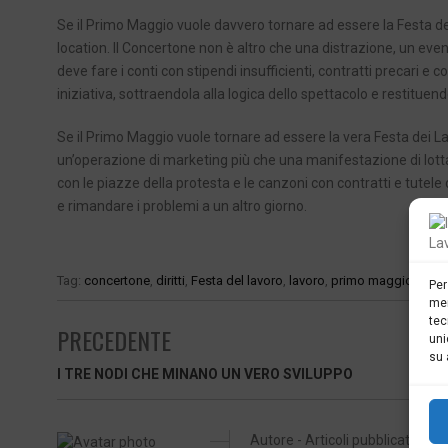
Se il Primo Maggio vuole davvero tornare ad essere la Festa de
location. Il Concertone non è altro che una distrazione, un even
deve fare i conti con stipendi insufficienti, contratti precari e 
iniziativa, sottraendola alla logica dello spettacolo e restituendola
Se il Primo Maggio vuole tornare ad essere la vera Festa dei Lavo
un’operazione di marketing più che una manifestazione di lotta. Fo
con le piazze della protesta e le canzoni con contratti e tute
e rimandare i problemi a un altro giorno.
Tag:
concertone
,
diritti
,
Festa del lavoro
,
lavoro
,
primo maggio
Per
mem
tec
PRECEDENTE
uni
su 
I TRE NODI CHE MINANO UN VERO SVILUPPO
Autore - Articoli pubblicati: 234