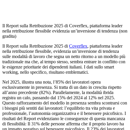
Il Report sulla Retribuzione 2025 di Coverflex, piattaforma leader
nella retribuzione flessibile evidenzia un’inversione di tendenza (non
gradita)
Il Report sulla Retribuzione 2025 di
Coverflex
, piattaforma leader
nella retribuzione flessibile, evidenzia un’inversione di tendenza
sulle modalità di lavoro che segna un netto ritorno a un modello più
tradizionale ma che, al tempo stesso, sembra entrare in conflitto con
le esigenze prioritarie dei dipendenti italiani. I dati sullo smart
working, nello specifico, risultano emblematici.
Nel 2025, illustra una nota, l’85% dei lavoratori opera
esclusivamente in presenza. Si tratta di un dato in crescita rispetto
all’anno precedente (82%). Parallelamente, la modalità ibrida
registra un calo, passando dal 15% del 2024 al 12% nel 2025.
Questo rafforzamento del modello in presenza sembra scontrarsi con
i bisogni più sentiti dai lavoratori: l’equilibrio tra vita privata e
professionale, l’autonomia organizzativa e il benessere psicofisico. I
risultati del Report evidenziano le conseguenze di questa mancanza
di flessibilità: Il 31% delle persone afferma che il proprio lavoro ha
un impatto negativo sul benessere psicofisico. Il 23% dei lavoratori