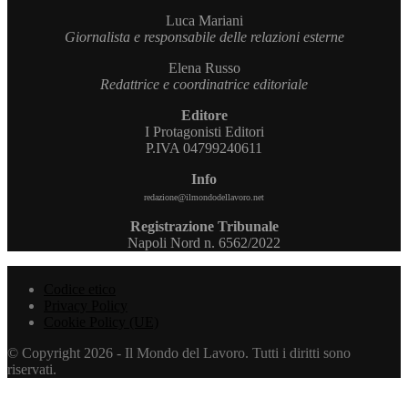
Luca Mariani
Giornalista e responsabile delle relazioni esterne
Elena Russo
Redattrice e coordinatrice editoriale
Editore
I Protagonisti Editori
P.IVA 04799240611
Info
redazione@ilmondodellavoro.net
Registrazione Tribunale
Napoli Nord n. 6562/2022
Codice etico
Privacy Policy
Cookie Policy (UE)
© Copyright 2026 - Il Mondo del Lavoro. Tutti i diritti sono
riservati.