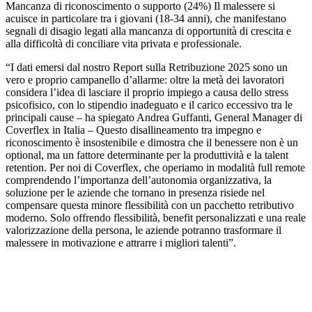
Mancanza di riconoscimento o supporto (24%) Il malessere si
acuisce in particolare tra i giovani (18-34 anni), che manifestano
segnali di disagio legati alla mancanza di opportunità di crescita e
alla difficoltà di conciliare vita privata e professionale.
“I dati emersi dal nostro Report sulla Retribuzione 2025 sono un
vero e proprio campanello d’allarme: oltre la metà dei lavoratori
considera l’idea di lasciare il proprio impiego a causa dello stress
psicofisico, con lo stipendio inadeguato e il carico eccessivo tra le
principali cause – ha spiegato Andrea Guffanti, General Manager di
Coverflex in Italia – Questo disallineamento tra impegno e
riconoscimento è insostenibile e dimostra che il benessere non è un
optional, ma un fattore determinante per la produttività e la talent
retention. Per noi di Coverflex, che operiamo in modalità full remote
comprendendo l’importanza dell’autonomia organizzativa, la
soluzione per le aziende che tornano in presenza risiede nel
compensare questa minore flessibilità con un pacchetto retributivo
moderno. Solo offrendo flessibilità, benefit personalizzati e una reale
valorizzazione della persona, le aziende potranno trasformare il
malessere in motivazione e attrarre i migliori talenti”.