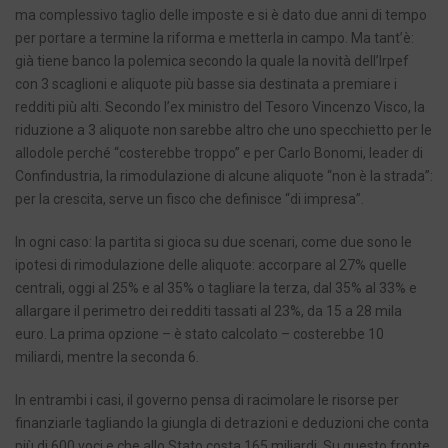
ma complessivo taglio delle imposte e si è dato due anni di tempo
per portare a termine la riforma e metterla in campo. Ma tant’è:
già tiene banco la polemica secondo la quale la novità dell’Irpef
con 3 scaglioni e aliquote più basse sia destinata a premiare i
redditi più alti. Secondo l’ex ministro del Tesoro Vincenzo Visco, la
riduzione a 3 aliquote non sarebbe altro che uno specchietto per le
allodole perché “costerebbe troppo” e per Carlo Bonomi, leader di
Confindustria, la rimodulazione di alcune aliquote “non è la strada”:
per la crescita, serve un fisco che definisce “di impresa”.
In ogni caso: la partita si gioca su due scenari, come due sono le
ipotesi di rimodulazione delle aliquote: accorpare al 27% quelle
centrali, oggi al 25% e al 35% o tagliare la terza, dal 35% al 33% e
allargare il perimetro dei redditi tassati al 23%, da 15 a 28 mila
euro. La prima opzione – è stato calcolato – costerebbe 10
miliardi, mentre la seconda 6.
In entrambi i casi, il governo pensa di racimolare le risorse per
finanziarle tagliando la giungla di detrazioni e deduzioni che conta
più di 600 voci e che allo Stato costa 165 miliardi. Su questo fronte,