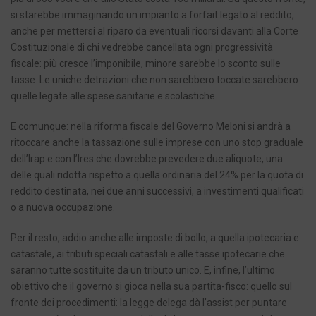
si starebbe immaginando un impianto a forfait legato al reddito,
anche per mettersi al riparo da eventuali ricorsi davanti alla Corte
Costituzionale di chi vedrebbe cancellata ogni progressività
fiscale: più cresce l’imponibile, minore sarebbe lo sconto sulle
tasse. Le uniche detrazioni che non sarebbero toccate sarebbero
quelle legate alle spese sanitarie e scolastiche.
E comunque: nella riforma fiscale del Governo Meloni si andrà a
ritoccare anche la tassazione sulle imprese con uno stop graduale
dell’Irap e con l’Ires che dovrebbe prevedere due aliquote, una
delle quali ridotta rispetto a quella ordinaria del 24% per la quota di
reddito destinata, nei due anni successivi, a investimenti qualificati
o a nuova occupazione.
Per il resto, addio anche alle imposte di bollo, a quella ipotecaria e
catastale, ai tributi speciali catastali e alle tasse ipotecarie che
saranno tutte sostituite da un tributo unico. E, infine, l’ultimo
obiettivo che il governo si gioca nella sua partita-fisco: quello sul
fronte dei procedimenti: la legge delega dà l’assist per puntare