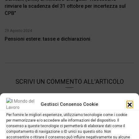
rinviare la scadenza del 31 ottobre per incertezza sul
CPB”
29 Agosto 2024
Pensioni estere: tasse e dichiarazioni
SCRIVI UN COMMENTO ALL'ARTICOLO
Gestisci Consenso Cookie
Per fornire le migliori esperienze, utilizziamo tecnologie come i cookie
per memorizzare e/o accedere alle informazioni del dispositivo. Il
consenso a queste tecnologie ci permetterà di elaborare dati come il
comportamento di navigazione o ID unici su questo sito. Non
acconsentire o ritirare il consenso può influire negativamente su alcune