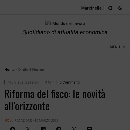
Marcinelle, il dovere dell
Quotidiano di attualità economica
≡
☰
MENU
Home
>
Diritto E Norme
796 Visualizzazioni
3 Min
0 Commenti
Riforma del fisco: le novità
all’orizzonte
MDL
/ REDAZIONE - 10 MARZO 2023