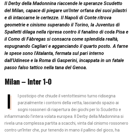
Il Derby della Madonnina riaccende le speranze Scudetto
del Milan, capace di piegare un'Inter orfana dei suoi pilastri
e di intaccarne le certezze. Il Napoli di Conte ritrova
geometrie e cinismo superando il Torino, la Juventus di
Spalletti dilaga nella ripresa contro il fanalino di coda Pisa e
il Como di Fàbregas si consacra come splendida realtà,
espugnando Cagliari e agganciando il quarto posto. A farne
le spese sono l'Atalanta, fermata sul pari interno
dall'Udinese e la Roma di Gasperini, incappata in un fatale
passo falso tattico nella tana del Genoa.
Milan – Inter 1-0
I
l posticipo che chiude il ventottesimo turno ridisegna
parzialmente i contorni della vetta, lasciando spazio ai
sogni rossoneri di riapertura dei giochi per lo Scudetto e
infiammando l’intera volata europea. Il Derby della Madonnina si
rivela una complessa partita a scacchi, vinta dal cinismo rossonero
contro un’Inter che, pur tenendo in mano il pallino del gioco, ha