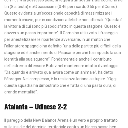
tiri (8 a testa) e xG bassissimi (0.46 per i sardi, 0.55 per il Como).
Questo evidenzia un’eccezionale capacità di massimizzare i
momenti chiave, pur in condizioni atletiche non ottimali. “Questa è
la vittoria di cui sono più soddisfatto in questa stagione. Questo è
davvero un passo importante”. Il Como ha utilizzato il fraseggio
per anestetizzare le ripartenze avversarie, in un match che
l’allenatore spagnolo ha definito “una delle partite più difficili della
stagione ed è anche merito di Pisacane perché ha imposto la sua
identità alla sua squadra”. Fondamentale anche il contributo
dell’estremo difensore Butez nel mantenere intatto il vantaggio:
“Da quando è arrivato qua lavora come un animale”, ha detto
Fàbregas. Nel complesso, è la resilienza lariana a stupire: “Oggi
questa squadra ha dimostrato che è fatta di una pasta dura, di
grande mentalità”.
Atalanta – Udinese 2-2
Il pareggio della New Balance Arena è un vero e proprio trattato
sulle insidie del dominio territoriale contro un blocco basso ben