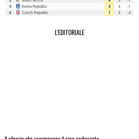
2
South Africa
4
3
-1
3
Korea Republic
3
3
-1
4
Czech Republic
1
3
-4
L'EDITORIALE
Il silenzio che accompagna il caro carburante