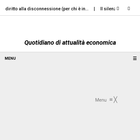
iritto alla disconnessione (per chi è in…
Il silenzio che accompag
Quotidiano di attualità economica
☰
≡
╳
Menu