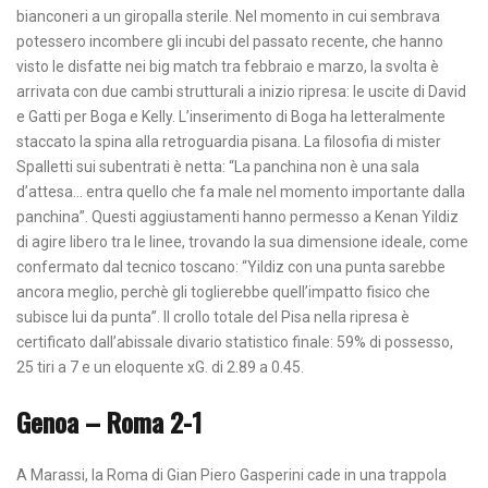
bianconeri a un giropalla sterile. Nel momento in cui sembrava
potessero incombere gli incubi del passato recente, che hanno
visto le disfatte nei big match tra febbraio e marzo, la svolta è
arrivata con due cambi strutturali a inizio ripresa: le uscite di David
e Gatti per Boga e Kelly. L’inserimento di Boga ha letteralmente
staccato la spina alla retroguardia pisana. La filosofia di mister
Spalletti sui subentrati è netta: “La panchina non è una sala
d’attesa… entra quello che fa male nel momento importante dalla
panchina”. Questi aggiustamenti hanno permesso a Kenan Yildiz
di agire libero tra le linee, trovando la sua dimensione ideale, come
confermato dal tecnico toscano: “Yildiz con una punta sarebbe
ancora meglio, perchè gli toglierebbe quell’impatto fisico che
subisce lui da punta”. Il crollo totale del Pisa nella ripresa è
certificato dall’abissale divario statistico finale: 59% di possesso,
25 tiri a 7 e un eloquente xG. di 2.89 a 0.45.
Genoa – Roma 2-1
A Marassi, la Roma di Gian Piero Gasperini cade in una trappola