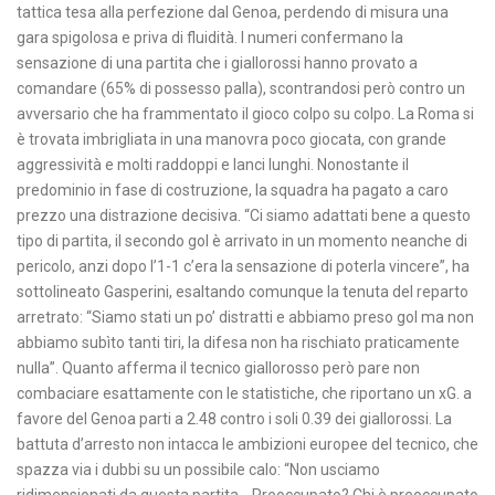
tattica tesa alla perfezione dal Genoa, perdendo di misura una
gara spigolosa e priva di fluidità. I numeri confermano la
sensazione di una partita che i giallorossi hanno provato a
comandare (65% di possesso palla), scontrandosi però contro un
avversario che ha frammentato il gioco colpo su colpo. La Roma si
è trovata imbrigliata in una manovra poco giocata, con grande
aggressività e molti raddoppi e lanci lunghi. Nonostante il
predominio in fase di costruzione, la squadra ha pagato a caro
prezzo una distrazione decisiva. “Ci siamo adattati bene a questo
tipo di partita, il secondo gol è arrivato in un momento neanche di
pericolo, anzi dopo l’1-1 c’era la sensazione di poterla vincere”, ha
sottolineato Gasperini, esaltando comunque la tenuta del reparto
arretrato: “Siamo stati un po’ distratti e abbiamo preso gol ma non
abbiamo subìto tanti tiri, la difesa non ha rischiato praticamente
nulla”. Quanto afferma il tecnico giallorosso però pare non
combaciare esattamente con le statistiche, che riportano un xG. a
favore del Genoa parti a 2.48 contro i soli 0.39 dei giallorossi. La
battuta d’arresto non intacca le ambizioni europee del tecnico, che
spazza via i dubbi su un possibile calo: “Non usciamo
ridimensionati da questa partita… Preoccupato? Chi è preoccupato