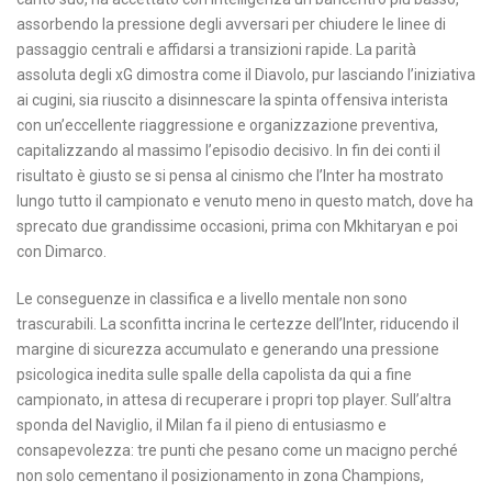
assorbendo la pressione degli avversari per chiudere le linee di
passaggio centrali e affidarsi a transizioni rapide. La parità
assoluta degli xG dimostra come il Diavolo, pur lasciando l’iniziativa
ai cugini, sia riuscito a disinnescare la spinta offensiva interista
con un’eccellente riaggressione e organizzazione preventiva,
capitalizzando al massimo l’episodio decisivo. In fin dei conti il
risultato è giusto se si pensa al cinismo che l’Inter ha mostrato
lungo tutto il campionato e venuto meno in questo match, dove ha
sprecato due grandissime occasioni, prima con Mkhitaryan e poi
con Dimarco.
Le conseguenze in classifica e a livello mentale non sono
trascurabili. La sconfitta incrina le certezze dell’Inter, riducendo il
margine di sicurezza accumulato e generando una pressione
psicologica inedita sulle spalle della capolista da qui a fine
campionato, in attesa di recuperare i propri top player. Sull’altra
sponda del Naviglio, il Milan fa il pieno di entusiasmo e
consapevolezza: tre punti che pesano come un macigno perché
non solo cementano il posizionamento in zona Champions,