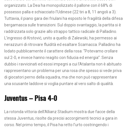
organizzato. La Dea ha monopolizzato il pallone con il 68% di
possesso palla e schiacciato l’Udinese (22 tiri a 8, 11 angoli a 3).
Tuttavia, il piano gara dei friulani ha esposto le fragilità della difesa
bergamasca sulle transizioni. Sul doppio svantaggio, la partita si è
raddrizzata solo grazie allo strappo tattico radicale di Palladino.
L’ingresso di Krstović, unito a quello di Zalewski, ha permesso ai
nerazzurri di ritrovare fluidità ed esaltare Scamacca. Palladino ha
lodato pubblicamente il carattere della rosa: “Potevamo crollare
sul 2-0, e invece hanno reagito con fiducia ed energia”. Senza
dubbio i ravvicinati ed esosi impegni a cui l’Atalanta non è abituato
rappresentano un problema per una rosa che spesso si vede priva
di giocatori perno della squadra, ma che non può rappresentare
una scusante laddove si voglia puntare al vero salto di qualità.
Juventus – Pisa 4-0
La rotonda vittoria dell’Allianz Stadium mostra due facce della
stessa Juventus, risolte da precisi accorgimenti tecnici a gara in
corso. Nel primo tempo, il Pisa ha retto l’urto costringendo i