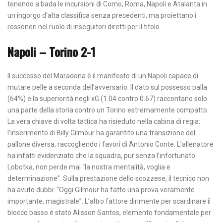
tenendo a bada le incursioni di Como, Roma, Napoli e Atalanta in
un ingorgo d’alta classifica senza precedenti, ma proiettano i
rossoneri nel ruolo di inseguitori diretti per il titolo.
Napoli – Torino 2-1
Il successo del Maradona è il manifesto di un Napoli capace di
mutare pelle a seconda dell’avversario. Il dato sul possesso palla
(64%) e la superiorità negli xG (1.04 contro 0.67) raccontano solo
una parte della storia contro un Torino estremamente compatto.
La vera chiave di volta tattica ha risieduto nella cabina di regia:
l’inserimento di Billy Gilmour ha garantito una transizione del
pallone diversa, raccogliendo i favori di Antonio Conte. L’allenatore
ha infatti evidenziato che la squadra, pur senza l’infortunato
Lobotka, non perde mai “la nostra mentalità, voglia e
determinazione”. Sulla prestazione dello scozzese, il tecnico non
ha avuto dubbi: “Oggi Gilmour ha fatto una prova veramente
importante, magistrale”. L’altro fattore dirimente per scardinare il
blocco basso è stato Alisson Santos, elemento fondamentale per