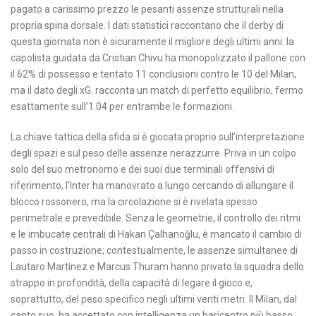
pagato a carissimo prezzo le pesanti assenze strutturali nella
propria spina dorsale. I dati statistici raccontano che il derby di
questa giornata non è sicuramente il migliore degli ultimi anni: la
capolista guidata da Cristian Chivu ha monopolizzato il pallone con
il 62% di possesso e tentato 11 conclusioni contro le 10 del Milan,
ma il dato degli xG. racconta un match di perfetto equilibrio, fermo
esattamente sull’1.04 per entrambe le formazioni.
La chiave tattica della sfida si è giocata proprio sull’interpretazione
degli spazi e sul peso delle assenze nerazzurre. Priva in un colpo
solo del suo metronomo e dei suoi due terminali offensivi di
riferimento, l’Inter ha manovrato a lungo cercando di allungare il
blocco rossonero, ma la circolazione si è rivelata spesso
perimetrale e prevedibile. Senza le geometrie, il controllo dei ritmi
e le imbucate centrali di Hakan Çalhanoğlu, è mancato il cambio di
passo in costruzione; contestualmente, le assenze simultanee di
Lautaro Martínez e Marcus Thuram hanno privato la squadra dello
strappo in profondità, della capacità di legare il gioco e,
soprattutto, del peso specifico negli ultimi venti metri. Il Milan, dal
canto suo, ha accettato con intelligenza un baricentro più basso,