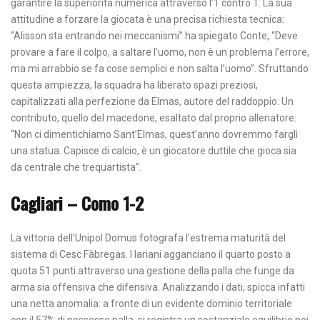
garantire la superiorità numerica attraverso l’1 contro 1. La sua
attitudine a forzare la giocata è una precisa richiesta tecnica:
“Alisson sta entrando nei meccanismi” ha spiegato Conte, “Deve
provare a fare il colpo, a saltare l’uomo, non è un problema l’errore,
ma mi arrabbio se fa cose semplici e non salta l’uomo”. Sfruttando
questa ampiezza, la squadra ha liberato spazi preziosi,
capitalizzati alla perfezione da Elmas, autore del raddoppio. Un
contributo, quello del macedone, esaltato dal proprio allenatore:
“Non ci dimentichiamo Sant’Elmas, quest’anno dovremmo fargli
una statua. Capisce di calcio, è un giocatore duttile che gioca sia
da centrale che trequartista”.
Cagliari – Como 1-2
La vittoria dell’Unipol Domus fotografa l’estrema maturità del
sistema di Cesc Fàbregas. I lariani agganciano il quarto posto a
quota 51 punti attraverso una gestione della palla che funge da
arma sia offensiva che difensiva. Analizzando i dati, spicca infatti
una netta anomalia: a fronte di un evidente dominio territoriale
con il 57% di possesso palla, si registra un sostanziale equilibrio nei