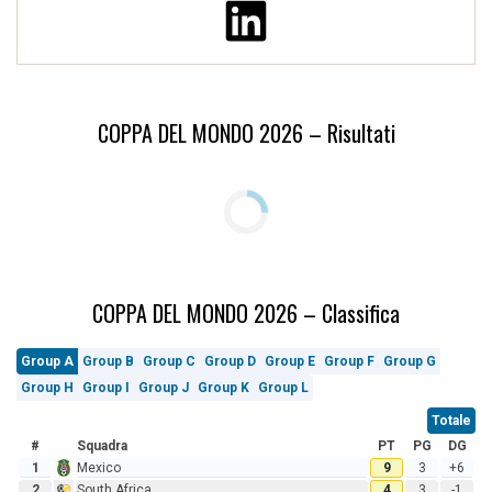
COPPA DEL MONDO 2026 – Risultati
COPPA DEL MONDO 2026 – Classifica
Group A
Group B
Group C
Group D
Group E
Group F
Group G
Group H
Group I
Group J
Group K
Group L
Totale
#
Squadra
PT
PG
DG
1
Mexico
9
3
+6
2
South Africa
4
3
-1