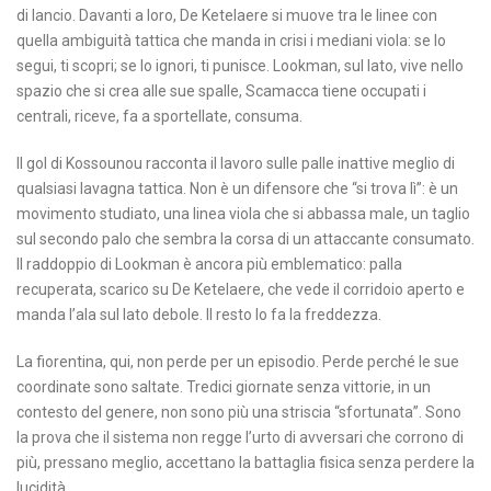
di lancio. Davanti a loro, De Ketelaere si muove tra le linee con
quella ambiguità tattica che manda in crisi i mediani viola: se lo
segui, ti scopri; se lo ignori, ti punisce. Lookman, sul lato, vive nello
spazio che si crea alle sue spalle, Scamacca tiene occupati i
centrali, riceve, fa a sportellate, consuma.
Il gol di Kossounou racconta il lavoro sulle palle inattive meglio di
qualsiasi lavagna tattica. Non è un difensore che “si trova lì”: è un
movimento studiato, una linea viola che si abbassa male, un taglio
sul secondo palo che sembra la corsa di un attaccante consumato.
Il raddoppio di Lookman è ancora più emblematico: palla
recuperata, scarico su De Ketelaere, che vede il corridoio aperto e
manda l’ala sul lato debole. Il resto lo fa la freddezza.
La fiorentina, qui, non perde per un episodio. Perde perché le sue
coordinate sono saltate. Tredici giornate senza vittorie, in un
contesto del genere, non sono più una striscia “sfortunata”. Sono
la prova che il sistema non regge l’urto di avversari che corrono di
più, pressano meglio, accettano la battaglia fisica senza perdere la
lucidità.