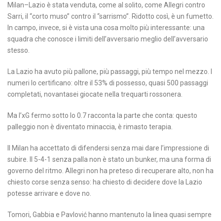
Milan–Lazio è stata venduta, come al solito, come Allegri contro
Sarri, il “corto muso” contro il “sarrismo”. Ridotto così, è un fumetto.
In campo, invece, si è vista una cosa molto più interessante: una
squadra che conosce i limiti dell’avversario meglio dell’avversario
stesso.
La Lazio ha avuto più pallone, più passaggi, più tempo nel mezzo. I
numeri lo certificano: oltre il 53% di possesso, quasi 500 passaggi
completati, novantasei giocate nella trequarti rossonera.
Ma l’xG fermo sotto lo 0.7 racconta la parte che conta: questo
palleggio non è diventato minaccia, è rimasto terapia.
Il Milan ha accettato di difendersi senza mai dare l’impressione di
subire. Il 5-4-1 senza palla non è stato un bunker, ma una forma di
governo del ritmo. Allegri non ha preteso di recuperare alto, non ha
chiesto corse senza senso: ha chiesto di decidere dove la Lazio
potesse arrivare e dove no.
Tomori, Gabbia e Pavlović hanno mantenuto la linea quasi sempre