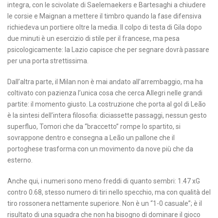
integra, con le scivolate di Saelemaekers e Bartesaghi a chiudere
le corsie e Maignan a mettere il timbro quando la fase difensiva
richiedeva un portiere oltre la media. Il colpo di testa di Gila dopo
due minuti è un esercizio di stile per il francese, ma pesa
psicologicamente: la Lazio capisce che per segnare dovrà passare
per una porta strettissima.
Dall’altra parte, il Milan non è mai andato all’arrembaggio, ma ha
coltivato con pazienza l’unica cosa che cerca Allegri nelle grandi
partite: il momento giusto. La costruzione che porta al gol di Leão
è la sintesi dell’intera filosofia: diciassette passaggi, nessun gesto
superfluo, Tomori che da “braccetto” rompe lo spartito, si
sovrappone dentro e consegna a Leão un pallone che il
portoghese trasforma con un movimento da nove più che da
esterno.
Anche qui, i numeri sono meno freddi di quanto sembri: 1.47 xG
contro 0.68, stesso numero di tiri nello specchio, ma con qualità del
tiro rossonera nettamente superiore. Non è un “1-0 casuale”; è il
risultato di una squadra che non ha bisogno di dominare il gioco