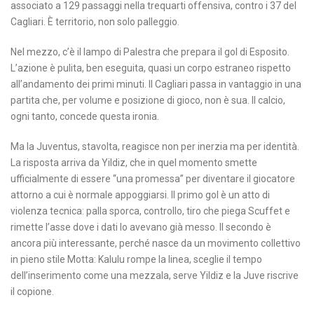
associato a 129 passaggi nella trequarti offensiva, contro i 37 del
Cagliari. È territorio, non solo palleggio.
Nel mezzo, c’è il lampo di Palestra che prepara il gol di Esposito.
L’azione è pulita, ben eseguita, quasi un corpo estraneo rispetto
all’andamento dei primi minuti. Il Cagliari passa in vantaggio in una
partita che, per volume e posizione di gioco, non è sua. Il calcio,
ogni tanto, concede questa ironia.
Ma la Juventus, stavolta, reagisce non per inerzia ma per identità.
La risposta arriva da Yildiz, che in quel momento smette
ufficialmente di essere “una promessa” per diventare il giocatore
attorno a cui è normale appoggiarsi. Il primo gol è un atto di
violenza tecnica: palla sporca, controllo, tiro che piega Scuffet e
rimette l’asse dove i dati lo avevano già messo. Il secondo è
ancora più interessante, perché nasce da un movimento collettivo
in pieno stile Motta: Kalulu rompe la linea, sceglie il tempo
dell’inserimento come una mezzala, serve Yildiz e la Juve riscrive
il copione.