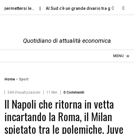
ermettersi le…
Al Sud c’è un grande divario tra gli…
Violenz
Quotidiano di attualità economica
≡
☰
MENU
Home
>
Sport
544 Visualizzazioni
11 Min
0 Commenti
Il Napoli che ritorna in vetta
incartando la Roma, il Milan
spietato tra le polemiche, Juve