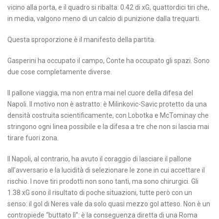
vicino alla porta, e il quadro si ribalta: 0.42 di xG, quattordici tiri che,
in media, valgono meno di un calcio di punizione dalla trequarti.
Questa sproporzione è il manifesto della partita.
Gasperini ha occupato il campo, Conte ha occupato gli spazi. Sono
due cose completamente diverse.
Il pallone viaggia, ma non entra mai nel cuore della difesa del
Napoli. Il motivo non è astratto: è Milinkovic-Savic protetto da una
densità costruita scientificamente, con Lobotka e McTominay che
stringono ogni linea possibile e la difesa a tre che non si lascia mai
tirare fuori zona.
Il Napoli, al contrario, ha avuto il coraggio di lasciare il pallone
all’avversario e la lucidità di selezionare le zone in cui accettare il
rischio. I nove tiri prodotti non sono tanti, ma sono chirurgici. Gli
1.38 xG sono il risultato di poche situazioni, tutte però con un
senso: il gol di Neres vale da solo quasi mezzo gol atteso. Non è un
contropiede “buttato lì”: è la conseguenza diretta di una Roma