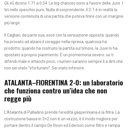
Gli xG dicono 1.71 a 0.54. Le big chances sono a favore della Juve. I
tiri nello specchio pure. Nulla di sorprendente: il 2-1 è in realtà la
versione contenuta di una partita che poteva finire con un margine
più largo.
Il Cagliari, da parte sua, esce con la sensazione opposta: quando
ha provato ad alzare il coraggio nella ripresa, qualcosa ha
prodotto; quando ha costruito la partita sul timore, la Juve lo ha
spostato a proprio piacimento. È un promemoria severo: se ti
difendi male e attacchi poco, i numeri saranno sempre lì a dirti che
non sei stato “sfortunato”. Sei stato inferiore.
ATALANTA–FIORENTINA 2-0: un laboratorio
che funziona contro un’idea che non
regge più
L’Atalanta di Palladino prende l’eredità gasperiniana e la filtra. La
costruzione bassa in 3+2 non è un vezzo, è il modo migliore per
portare dentro il campo De Roon ed Ederson come filtro e rampa