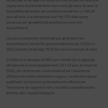
Gli aiuti per le famiglie che assumono personale domestico in
regola sono sostanzialmente due e sono gli stessi da anni: la
deducibilità dal reddito dei contributi versati fino a 1.549,36
euro all’anno, e la detrazione Irpef del 19% delle spese
sostenute per gli addetti ad assistere persone non
autosufficienti.
La nuova prestazione universale per gli anziani non
autosufficienti, introdotta sperimentalmente per il 2025 e il
2026 (articolo 34 del Dlgs 29/2024) non ha inciso più di tanto.
Si tratta di un assegno da 850 euro mensili che si aggiunge
all’indennità di accompagnamento (551,53 euro al mese nel
2026), per remunerare i costi sostenuti per l’assistenza,
affidata a lavoratori domestici in regola o fornita da imprese
qualificate. Un incentivo potenzialmente efficace per
l’emersione dei rapporti in nero, ma dall’accessibilità molto
limitata, dati i requisiti stringenti.