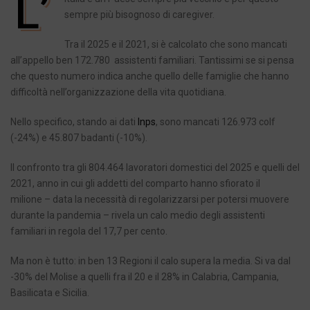
L’
sempre più bisognoso di caregiver.
Tra il 2025 e il 2021, si è calcolato che sono mancati
all’appello ben 172.780 assistenti familiari. Tantissimi se si pensa
che questo numero indica anche quello delle famiglie che hanno
difficoltà nell’organizzazione della vita quotidiana.
Nello specifico, stando ai dati
Inps
, sono mancati 126.973 colf
(-24%) e 45.807 badanti (-10%).
Il confronto tra gli 804.464 lavoratori domestici del 2025 e quelli del
2021, anno in cui gli addetti del comparto hanno sfiorato il
milione – data la necessità di regolarizzarsi per potersi muovere
durante la pandemia – rivela un calo medio degli assistenti
familiari in regola del 17,7 per cento.
Ma non è tutto: in ben 13 Regioni il calo supera la media. Si va dal
-30% del Molise a quelli fra il 20 e il 28% in Calabria, Campania,
Basilicata e Sicilia.