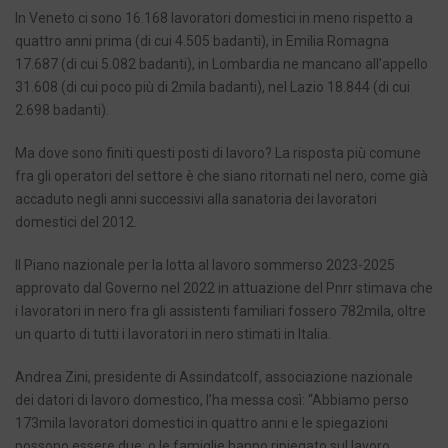
In Veneto ci sono 16.168 lavoratori domestici in meno rispetto a
quattro anni prima (di cui 4.505 badanti), in Emilia Romagna
17.687 (di cui 5.082 badanti), in Lombardia ne mancano all’appello
31.608 (di cui poco più di 2mila badanti), nel Lazio 18.844 (di cui
2.698 badanti).
Ma dove sono finiti questi posti di lavoro? La risposta più comune
fra gli operatori del settore è che siano ritornati nel nero, come già
accaduto negli anni successivi alla sanatoria dei lavoratori
domestici del 2012.
Il Piano nazionale per la lotta al lavoro sommerso 2023-2025
approvato dal Governo nel 2022 in attuazione del Pnrr stimava che
i lavoratori in nero fra gli assistenti familiari fossero 782mila, oltre
un quarto di tutti i lavoratori in nero stimati in Italia.
Andrea Zini, presidente di Assindatcolf, associazione nazionale
dei datori di lavoro domestico, l’ha messa così: “Abbiamo perso
173mila lavoratori domestici in quattro anni e le spiegazioni
possono essere due: o le famiglie hanno ripiegato sul lavoro