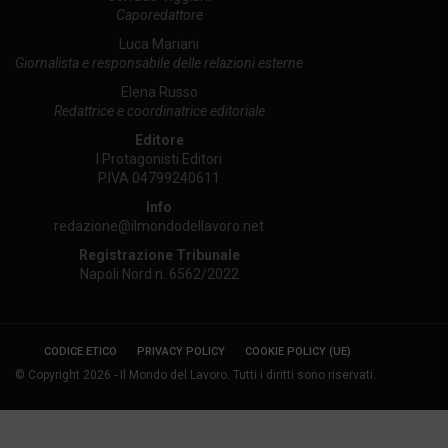
Caporedattore
Luca Mariani
Giornalista e responsabile delle relazioni esterne
Elena Russo
Redattrice e coordinatrice editoriale
Editore
I Protagonisti Editori
P.IVA 04799240611
Info
redazione@ilmondodellavoro.net
Registrazione Tribunale
Napoli Nord n. 6562/2022
CODICE ETICO
PRIVACY POLICY
COOKIE POLICY (UE)
© Copyright 2026 - Il Mondo del Lavoro. Tutti i diritti sono riservati.