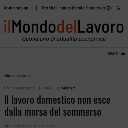
ioni sono un…
Perché il cuneo fiscale è uscito dal dibattito…
Quotidiano di attualità economica
≡
☰
MENU
Home
>
Attualità
97 Visualizzazioni
4 Min
0 Commenti
Il lavoro domestico non esce
dalla morsa del sommerso
MDL
/ REDAZIONE - 6 LUGLIO 2026