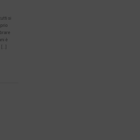
utti si
oprio
mbrare
ani è
 […]