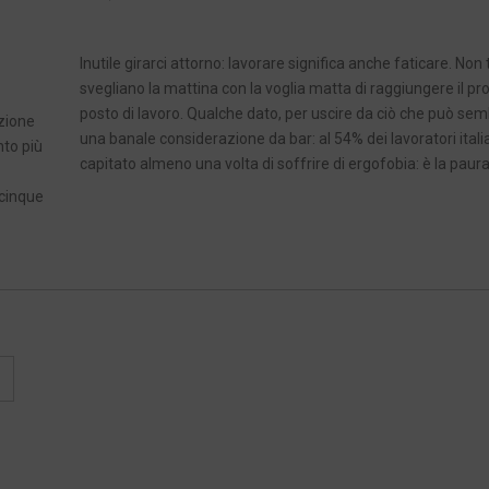
Inutile girarci attorno: lavorare significa anche faticare. Non t
svegliano la mattina con la voglia matta di raggiungere il pr
posto di lavoro. Qualche dato, per uscire da ciò che può se
uzione
una banale considerazione da bar: al 54% dei lavoratori itali
nto più
capitato almeno una volta di soffrire di ergofobia: è la paura
 cinque