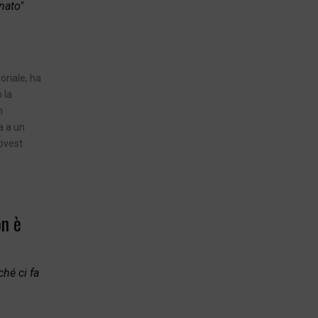
nato"
toriale, ha
 la
n
ia a un
-ovest
on è
ché ci fa