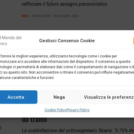
rafforzare il futuro assegno pensionistico
MDL
/ REDAZIONE - 30 GIUGNO 2026
Da domani, mercoledì 1 luglio 2026, entrano in vigore le nuo
Gestisci Consenso Cookie
per il Tfr, il Trattamento di fine rapporto. Esso sarà sempre 
orientato al finanziamento della previdenza complementar
tese di
trasformandolo da semplice liquidazione di fine rapporto in
 fornire le migliori esperienze, utilizziamo tecnologie come i cookie per
 del
orizzare e/o accedere alle informazioni del dispositivo. Il consenso a queste
risorsa destinata a rafforzare il futuro assegno pensionistic
 7
nologie ci permetterà di elaborare dati come il comportamento di navigazione o I
visione che si impone sarà quella dei fondi […]
ci su questo sito. Non acconsentire o ritirare il consenso può influire negativame
alcune caratteristiche e funzioni.
petto a
Accetta
Nega
Visualizza le preferen
mbia
Occupazione, nel 2025 è stato il Sud a 
Cookie Policy
Privacy Policy
da traino
i
La soddisfazione del sottosegretario Sbarra: "Il 75% de