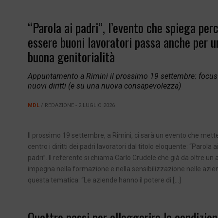
“Parola ai padri”, l’evento che spiega per
essere buoni lavoratori passa anche per u
buona genitorialità
Appuntamento a Rimini il prossimo 19 settembre: focus
nuovi diritti (e su una nuova consapevolezza)
MDL
/ REDAZIONE - 2 LUGLIO 2026
Il prossimo 19 settembre, a Rimini, ci sarà un evento che mette
centro i diritti dei padri lavoratori dal titolo eloquente: “Parola a
padri”. Il referente si chiama Carlo Crudele che già da oltre un 
impegna nella formazione e nella sensibilizzazione nelle azie
questa tematica: “Le aziende hanno il potere di […]
Quattro passi per alleggerire la condizio