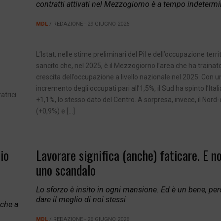
contratti attivati nel Mezzogiorno è a tempo indetermi
MDL
/ REDAZIONE - 29 GIUGNO 2026
L’Istat, nelle stime preliminari del Pil e dell’occupazione terri
sancito che, nel 2025, è il Mezzogiorno l’area che ha trainato
crescita dell’occupazione a livello nazionale nel 2025. Con u
incremento degli occupati pari all’1,5%, il Sud ha spinto l’Ital
atrici
+1,1%, lo stesso dato del Centro. A sorpresa, invece, il Nord
(+0,9%) e […]
io
Lavorare significa (anche) faticare. E n
uno scandalo
Lo sforzo è insito in ogni mansione. Ed è un bene, per
dare il meglio di noi stessi
nche a
MDL
/ REDAZIONE - 26 GIUGNO 2026