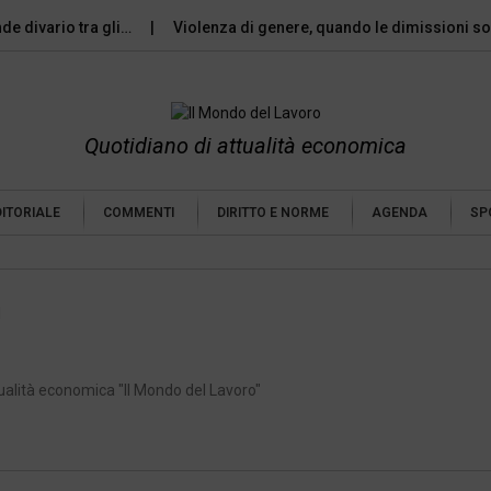
nde divario tra gli…
Violenza di genere, quando le dimissioni 
Quotidiano di attualità economica
DITORIALE
COMMENTI
DIRITTO E NORME
AGENDA
SP
1
ualità economica "Il Mondo del Lavoro"