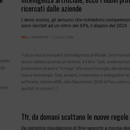
ricercati dalle aziende
L'anno scorso, gli annunci che richiedono competenze 
sono lievitati ad un ritmo del 69%, il doppio del 2024
MDL
/ REDAZIONE - 1 LUGLIO 2026
Tutti a caccia di esperti di Intelligenza artificiale. Se il merca
attito
lavoro italiano premia un settore, è il loro. Tutti, evidenteme
iego
pretendono di avere “il mago” che scovi il coniglio dal cilindro
nuova tecnologia. Così, analisti, matematici e sviluppatori di
software, stando all’AI Jobs Barometer 2026 di Pwc, sono i 
mente
quotati: lo scorso […]
Tfr, da domani scattano le nuove regole
Da semplice liquidazione di fine rapporto a risorsa des