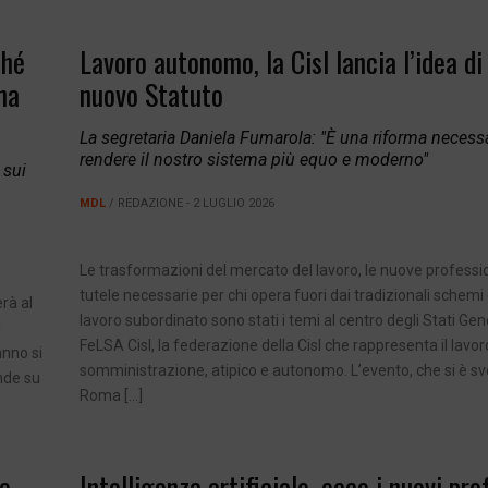
ché
Lavoro autonomo, la Cisl lancia l’idea di
na
nuovo Statuto
La segretaria Daniela Fumarola: "È una riforma necessa
rendere il nostro sistema più equo e moderno"
 sui
MDL
/ REDAZIONE - 2 LUGLIO 2026
Le trasformazioni del mercato del lavoro, le nuove professio
tutele necessarie per chi opera fuori dai tradizionali schemi 
rà al
lavoro subordinato sono stati i temi al centro degli Stati Gene
i
FeLSA Cisl, la federazione della Cisl che rappresenta il lavor
anno si
somministrazione, atipico e autonomo. L’evento, che si è sv
nde su
Roma […]
ne
Intelligenza artificiale, ecco i nuovi prof