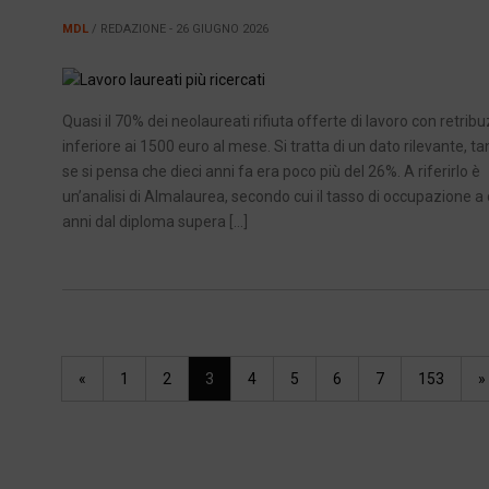
MDL
/ REDAZIONE - 26 GIUGNO 2026
Quasi il 70% dei neolaureati rifiuta offerte di lavoro con retrib
inferiore ai 1500 euro al mese. Si tratta di un dato rilevante, ta
se si pensa che dieci anni fa era poco più del 26%. A riferirlo è
un’analisi di Almalaurea, secondo cui il tasso di occupazione a
anni dal diploma supera […]
«
1
2
3
4
5
6
7
153
»