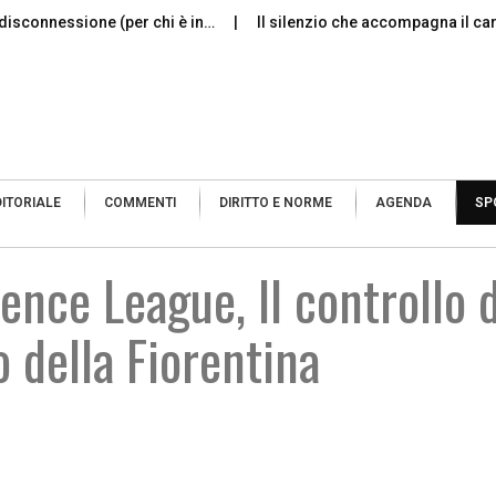
la disconnessione (per chi è in…
Il silenzio che accompagna il ca
DITORIALE
COMMENTI
DIRITTO E NORME
AGENDA
SP
nce League, Il controllo 
o della Fiorentina