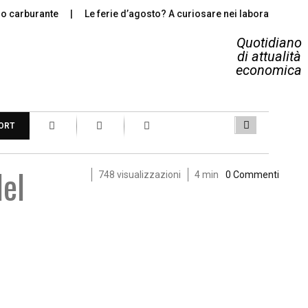
ro carburante
Le ferie d’agosto? A curiosare nei laboratori arti
Quotidiano
di attualità
economica
ORT
del
748 visualizzazioni
4 min
0 Commenti