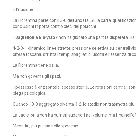
È l’illusione.
La Fiorentina parte con il 3-0 dell’andata. Sulla carta, qualificazio
conclusioni in porta contro dieci dei polacchi.
Il
Jagiellonia Białystok
non ha giocato una partita disperata. Ha 
4-2-3-1 dinamico, linee strette, pressione selettiva sui centrali 
difesa toscana, sfrutta i tempi sbagliati di uscita e l’assenza di 
La Fiorentina tiene palla.
Ma non governa gli spazi.
Il possesso è orizzontale, spesso sterile. Le rotazioni centrali so
piega psicologica.
Quando il 3-0 aggregato diventa 3-2, lo stadio non trasmette più s
La Jagiellonia non ha numeri superiori nel volume, ma li ha nell’ef
Meno tiri, più pulizia nello specchio.