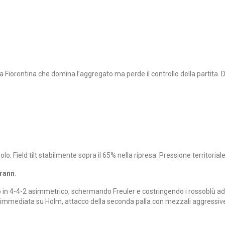
la Fiorentina che domina l’aggregato ma perde il controllo della partita. 
golo. Field tilt stabilmente sopra il 65% nella ripresa. Pressione territorial
rann
.
o in 4-4-2 asimmetrico, schermando Freuler e costringendo i rossoblù ad all
ale immediata su Holm, attacco della seconda palla con mezzali aggressiv