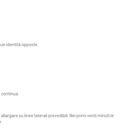
Due identità opposte.
e continua.
argare su linee laterali prevedibili. Nei primi venti minuti le
e.