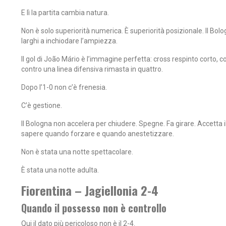
E lì la partita cambia natura.
Non è solo superiorità numerica. È superiorità posizionale. Il Bologn
larghi a inchiodare l’ampiezza.
Il gol di João Mário è l’immagine perfetta: cross respinto corto, c
contro una linea difensiva rimasta in quattro.
Dopo l’1-0 non c’è frenesia.
C’è gestione.
Il Bologna non accelera per chiudere. Spegne. Fa girare. Accetta i
sapere quando forzare e quando anestetizzare.
Non è stata una notte spettacolare.
È stata una notte adulta.
Fiorentina – Jagiellonia 2-4
Quando il possesso non è controllo
Qui il dato più pericoloso non è il 2-4.