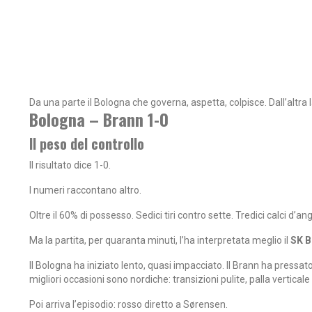
Da una parte il Bologna che governa, aspetta, colpisce. Dall’altra 
Bologna – Brann 1-0
Il peso del controllo
Il risultato dice 1-0.
I numeri raccontano altro.
Oltre il 60% di possesso. Sedici tiri contro sette. Tredici calci d’an
Ma la partita, per quaranta minuti, l’ha interpretata meglio il
SK B
Il Bologna ha iniziato lento, quasi impacciato. Il Brann ha pressat
migliori occasioni sono nordiche: transizioni pulite, palla vertic
Poi arriva l’episodio: rosso diretto a Sørensen.