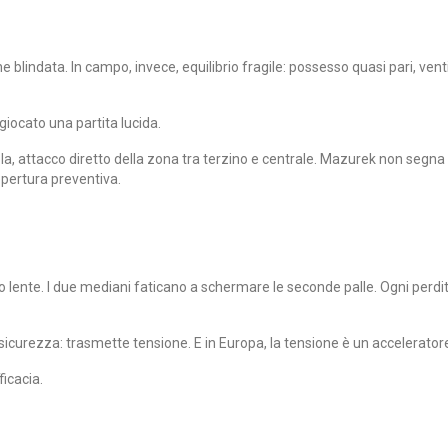
ne blindata. In campo, invece, equilibrio fragile: possesso quasi pari, vent
giocato una partita lucida.
viola, attacco diretto della zona tra terzino e centrale. Mazurek non segn
copertura preventiva.
no lente. I due mediani faticano a schermare le seconde palle. Ogni perdit
icurezza: trasmette tensione. E in Europa, la tensione è un acceleratore 
ficacia.