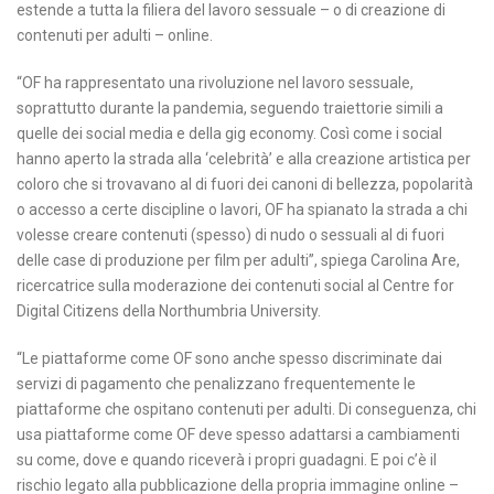
estende a tutta la filiera del lavoro sessuale – o di creazione di
contenuti per adulti – online.
“OF ha rappresentato una rivoluzione nel lavoro sessuale,
soprattutto durante la pandemia, seguendo traiettorie simili a
quelle dei social media e della gig economy. Così come i social
hanno aperto la strada alla ‘celebrità’ e alla creazione artistica per
coloro che si trovavano al di fuori dei canoni di bellezza, popolarità
o accesso a certe discipline o lavori, OF ha spianato la strada a chi
volesse creare contenuti (spesso) di nudo o sessuali al di fuori
delle case di produzione per film per adulti”, spiega Carolina Are,
ricercatrice sulla moderazione dei contenuti social al Centre for
Digital Citizens della Northumbria University.
“Le piattaforme come OF sono anche spesso discriminate dai
servizi di pagamento che penalizzano frequentemente le
piattaforme che ospitano contenuti per adulti. Di conseguenza, chi
usa piattaforme come OF deve spesso adattarsi a cambiamenti
su come, dove e quando riceverà i propri guadagni. E poi c’è il
rischio legato alla pubblicazione della propria immagine online –