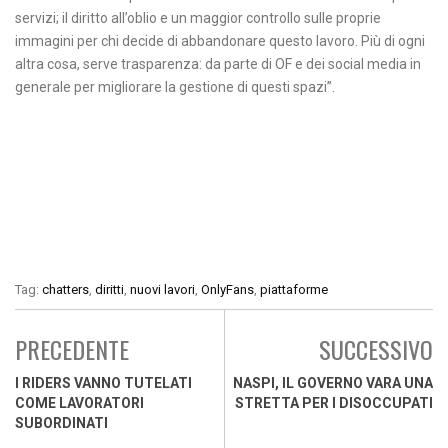
servizi; il diritto all’oblio e un maggior controllo sulle proprie
immagini per chi decide di abbandonare questo lavoro. Più di ogni
altra cosa, serve trasparenza: da parte di OF e dei social media in
generale per migliorare la gestione di questi spazi”.
Tag:
chatters
,
diritti
,
nuovi lavori
,
OnlyFans
,
piattaforme
PRECEDENTE
SUCCESSIVO
I RIDERS VANNO TUTELATI
NASPI, IL GOVERNO VARA UNA
COME LAVORATORI
STRETTA PER I DISOCCUPATI
SUBORDINATI