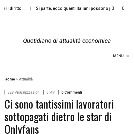
l diritto…
Si parte, ecco quanti italiani possono permettersi le…
Quotidiano di attualità economica
≡
☰
MENU
Home
>
Attualità
328 Visualizzazioni
6 Min
0 Commenti
Ci sono tantissimi lavoratori
sottopagati dietro le star di
Onlyfans