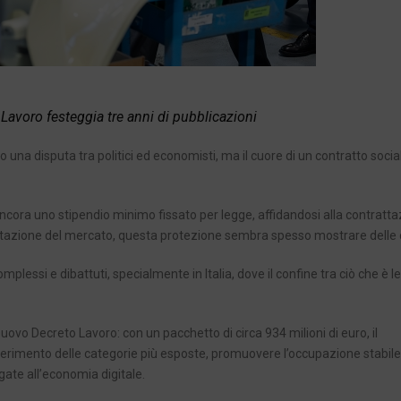
Lavoro festeggia tre anni di pubblicazioni
lo una disputa tra politici ed economisti, ma il cuore di un contratto soci
a ancora uno stipendio minimo fissato per legge, affidandosi alla contratt
mentazione del mercato, questa protezione sembra spesso mostrare delle 
omplessi e dibattuti, specialmente in Italia, dove il confine tra ciò che è l
 al nuovo Decreto Lavoro: con un pacchetto di circa 934 milioni di euro, il
nserimento delle categorie più esposte, promuovere l’occupazione stabile
ate all’economia digitale.