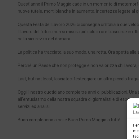
Quest’anno il Primo Maggio cade in un momento di metamorfosi 
nuove tutele, morti bianche in aumento, incertezze legate al q
Questa Festa del Lavoro 2026 ci consegna un’Italia a due velocit
Il lavoro del futuro non si misura più solo in ore trascorse in uffi
nella sicurezza del domani.
La politica ha tracciato, a suo modo, una rotta. Ora spetta alla s
Perché un Paese che non protegge e non valorizza chi lavora, è
Last, but not least, lasciateci festeggiare un altro piccolo trag
Oggi il nostro quotidiano compie tre anni di pubblicazioni. Una s
all’entusiasmo della nostra squadra di giornalisti e di esperti co
servizi ed analisi.
Buon compleanno a noi e Buon Primo Maggio a tutti!
Per
mem
tec