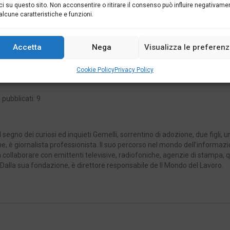
ci su questo sito. Non acconsentire o ritirare il consenso può influire negativame
alcune caratteristiche e funzioni.
SUCC
Accetta
Nega
Visualizza le preferen
NEL
IL DECRETO DEL 1° MAGGIO E LA TRAPPO
RAPPRESENTATIVITÀ: CHI HA DATO LE CHIAVI ALLA T
Cookie Policy
Privacy Policy
 pubblicati: 9
 segno dei curiosi ed inquieti Gemelli, sorrentino di adozione, due figli, 
e, è giornalista professionista. Il suo percorso nel mondo dell’informazi
 a collaborare con emittenti televisive, radiofoniche, agenzie di stampa, q
i. Dalla sua fondazione, è direttore responsabile de Il Mondo del Lavoro.