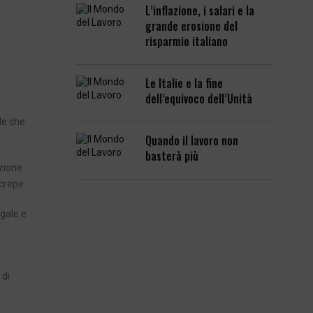
L’inflazione, i salari e la
grande erosione del
risparmio italiano
Le Italie e la fine
dell’equivoco dell’Unità
ale che
Quando il lavoro non
basterà più
azione
crepe.
egale e
 di