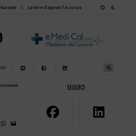
arburante
Le ferie d’agosto? A curiosare nei laboratori artigiani
ORT
SEGUICI
 Commenti