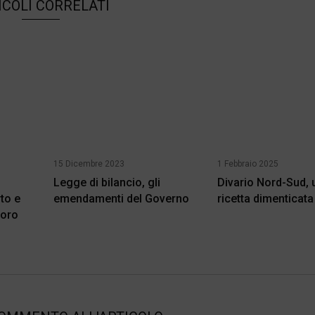
ICOLI CORRELATI
15 Dicembre 2023
1 Febbraio 2025
Legge di bilancio, gli
Divario Nord-Sud, 
to e
emendamenti del Governo
ricetta dimenticata
voro