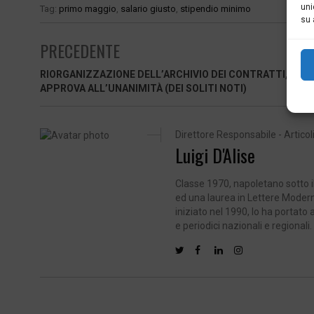
uni
Tag:
primo maggio
,
salario giusto
,
stipendio minimo
su 
PRECEDENTE
RIORGANIZZAZIONE DELL’ARCHIVIO DEI CONTRATTI, IL C
APPROVA ALL’UNANIMITÀ (DEI SOLITI NOTI)
Direttore Responsabile - Articoli
Luigi D'Alise
Classe 1970, napoletano sotto il
ed una laurea in Lettere Modern
iniziato nel 1990, lo ha portato
e periodici nazionali e regional