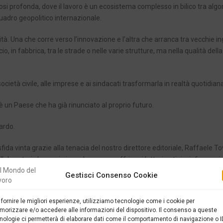
profonda, dove il lavoro è un ecosistema complesso in bilico tra algor
uadro geopolitico internazionale.
à. Una che corre verso l’innovazione e l’altra che arranca tra vecchie ing
cio, in fabbrica, tra le strade o nelle varie strutture, ma nella qualità della
ocietà civile, alle imprese e ai sindacati trasformarla in realtà quotidian
 un Paese che ha già rinunciato al proprio futuro.
uardo.
fida vinta grazie alla tenacia del nostro direttore editoriale, Raffaele To
llaboratori che ogni giorno lavora per offrire ai lettori notizie, informazio
Gestisci Consenso Cookie
 fornire le migliori esperienze, utilizziamo tecnologie come i cookie per
orizzare e/o accedere alle informazioni del dispositivo. Il consenso a queste
nologie ci permetterà di elaborare dati come il comportamento di navigazione o I