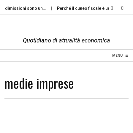
le dimissioni sono un…
Perché il cuneo fiscale è uscito dal diba
Quotidiano di attualità economica
≡
☰
MENU
medie imprese